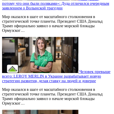
потому что они были поляками»: Дуда отличился очередным
заявлением о Волынской трагедии
Мир оказался в шаге от масштабного столкновения в
стратегической точке планеты. Президент США Дональд
Трамп официально заявил о начале морской блокады
Ормузског…
Человек превыше
всего: LEROY MERLIN в Украине разрабатывает новую
стратегию развития, делая ставку на людей и доверие
Мир оказался в шаге от масштабного столкновения в
стратегической точке планеты. Президент США Дональд
Трамп официально заявил о начале морской блокады
Ормузског…