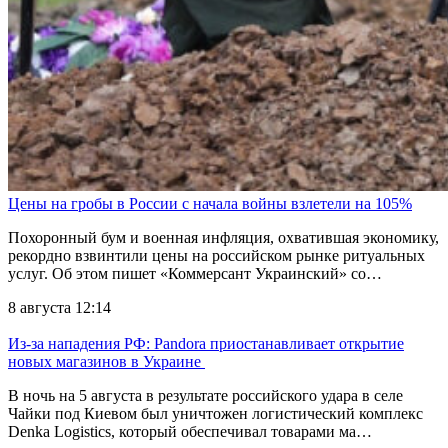
Цены на гробы в России с начала войны взлетели на 105%
Похоронный бум и военная инфляция, охватившая экономику,
рекордно взвинтили цены на российском рынке ритуальных
услуг. Об этом пишет «Коммерсант Украинский» со…
8 августа 12:14
Из-за нападения РФ: Pandora приостанавливает открытие
новых магазинов в Украине
В ночь на 5 августа в результате российского удара в селе
Чайки под Киевом был уничтожен логистический комплекс
Denka Logistics, который обеспечивал товарами ма…