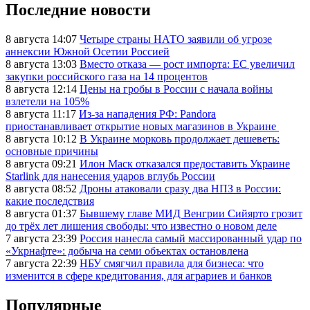
Последние новости
8 августа 14:07
Четыре страны НАТО заявили об угрозе
аннексии Южной Осетии Россией
8 августа 13:03
Вместо отказа — рост импорта: ЕС увеличил
закупки российского газа на 14 процентов
8 августа 12:14
Цены на гробы в России с начала войны
взлетели на 105%
8 августа 11:17
Из-за нападения РФ: Pandora
приостанавливает открытие новых магазинов в Украине
8 августа 10:12
В Украине морковь продолжает дешеветь:
основные причины
8 августа 09:21
Илон Маск отказался предоставить Украине
Starlink для нанесения ударов вглубь России
8 августа 08:52
Дроны атаковали сразу два НПЗ в России:
какие последствия
8 августа 01:37
Бывшему главе МИД Венгрии Сийярто грозит
до трёх лет лишения свободы: что известно о новом деле
7 августа 23:39
Россия нанесла самый массированный удар по
«Укрнафте»: добыча на семи объектах остановлена
7 августа 22:39
НБУ смягчил правила для бизнеса: что
изменится в сфере кредитования, для аграриев и банков
Популярные