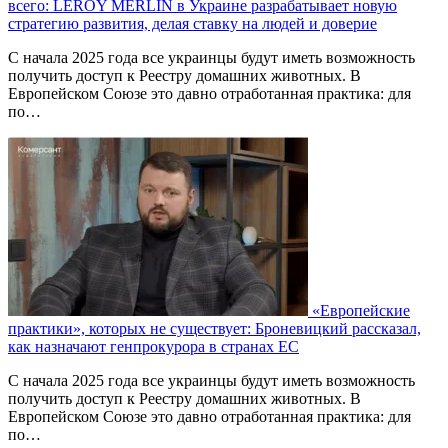
всего: LEROY MERLIN в Украине разрабатывает новую
стратегию развития, делая ставку на людей и доверие
С начала 2025 года все украинцы будут иметь возможность
получить доступ к Реестру домашних животных. В
Европейском Союзе это давно отработанная практика: для
по…
«Европейские
практики», которых не существует: Броневицкий рассказал,
как назначают генпрокурора в странах ЕС
С начала 2025 года все украинцы будут иметь возможность
получить доступ к Реестру домашних животных. В
Европейском Союзе это давно отработанная практика: для
по…