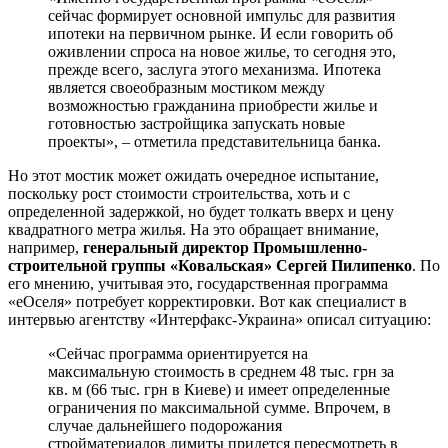
сейчас формирует основной импульс для развития
ипотеки на первичном рынке. И если говорить об
оживлении спроса на новое жилье, то сегодня это,
прежде всего, заслуга этого механизма. Ипотека
является своеобразным мостиком между
возможностью гражданина приобрести жилье и
готовностью застройщика запускать новые
проекты», – отметила представительница банка.
Но этот мостик может ожидать очередное испытание,
поскольку рост стоимости строительства, хоть и с
определенной задержкой, но будет толкать вверх и цену
квадратного метра жилья. На это обращает внимание,
например,
генеральный директор Промышленно-
строительной группы «Ковальская» Сергей Пилипенко
. По
его мнению, учитывая это, государственная программа
«еОселя» потребует корректировки. Вот как специалист в
интервью агентству «Интерфакс-Украина» описал ситуацию:
«Сейчас программа ориентируется на
максимальную стоимость в среднем 48 тыс. грн за
кв. м (66 тыс. грн в Киеве) и имеет определенные
ограничения по максимальной сумме. Впрочем, в
случае дальнейшего подорожания
стройматериалов лимиты придется пересмотреть в