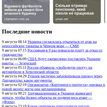
Последние новости
9 августа 08:14
Украина согласилась отказаться от атак на
нероссийские танкеры в Чёрном море — СМИ
9 августа 07:15
Россиянам в 9 раз повысили плату за отказ от
гражданства
9 августа 06:09
США будут ежемесячно поставлять Украине
ракеты — Зеленский
9 августа 05:11
Россия объявила «свободную охоту» на
автомобили в Херсонской области
9 августа 04:29
Турция частично заблокировала проход через
Дарданеллы: какие аргументы
9 августа 02:19
Организатор «Картонного протеста» призвал к
новой акции: когда она запланирована
9 августа 00:21
Злоумышленники в Украине вымогают
деньги, чтобы бизнес-объекты не подверглись атаке —
«Флеш»
8 августа 23:19
Какие сюрпризы приготовила погода