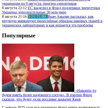
украинцам на 9 августа: прогноз синоптиков
8 августа 22:12
ЕС выделил в Фонд поддержки энергетики
Украины дополнительные 30 млн евро
8 августа 21:16
YOUTUBE
Врач Амалян рассказал, как
вручную маркируют биопсийные образцы раковых тканей в
украинских лабораториях и как решается эта проблема
Популярные
«Наконец-то
будем иметь более надежного соседа». В партии Фицо
сказали, что будет, если россияне захватят Киев
С начала 2025 года все украинцы будут иметь возможность