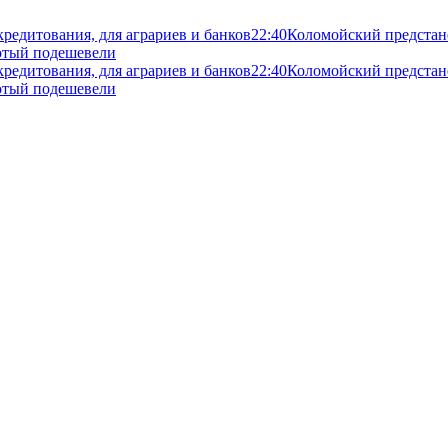
кредитования, для аграриев и банков
22:40
Коломойский предстане
злотый подешевели
кредитования, для аграриев и банков
22:40
Коломойский предстане
злотый подешевели