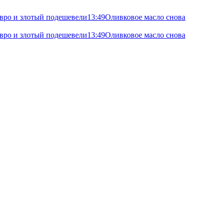
 евро и злотый подешевели
13:49
Оливковое масло снова
 евро и злотый подешевели
13:49
Оливковое масло снова