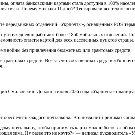
ины, оплата банковскими картами стала доступна в 100% населе
ичия связи. Почему молчали 11 дней? Тестировали все технолог
боте передвижных отделений «Укрпочты», оснащенных POS-терм
в пути ежедневно работают более 1850 мобильных отделений. По 
озможность оплаты картой для всех населенных пунктов страны.
ремя войны без привлечения бюджетных или грантовых средств.
е грантовых средств. Все за счет собственных средств «Укрпоч
он.
щил Смилянский. До конца июня 2026 года «Укрпочта» планируе
т обеспечить каждого почтальона. Это позволит принимать опл
ждому почтальону, чтобы принимать карты можно было в любом 
ующая зима. Ну разве это не круто?» — написал руководитель «