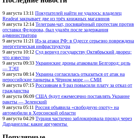
Последние новости
9 августа 13:11
Покупателей найти не удалось: владелец
Readeat закрывает две из трёх книжных магазинов
9 августа 12:14
Телеграм-чат, посвящённый протестам против
отставки Федорова, был удалён после задержания
администратора
9 августа 11:21
Из-за атаки РФ: в Одессе серьезно повреждена
энергетическая инфраструктура
9 августа 10:12
Суд вернул государству Октябрьский дворец:
что известно
9 августа 09:33
Украинские дроны атаковали Белгород: цель
— ТЭЦ
9 августа 08:14
Украина согласилась отказаться от атак на
нероссийские танкеры в Чёрном море — СМИ
9 августа 07:15
Россиянам в 9 раз повысили плату за отказ от
гражданства
9 августа 06:09
США будут ежемесячно поставлять Украине
ракеты — Зеленский
9 августа 05:11
Россия объявила «свободную охоту» на
автомобили в Херсонской области
9 августа 04:29
Турция частично заблокировала проход через
Дарданеллы: какие аргументы
Популярные