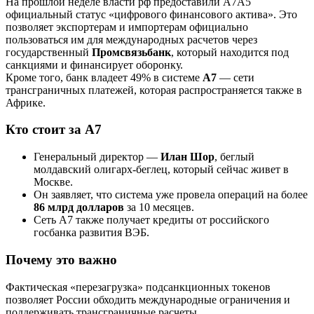
На прошлой неделе власти рф предоставили A7A5
официальный статус «цифрового финансового актива». Это
позволяет экспортерам и импортерам официально
пользоваться им для международных расчетов через
государственный
Промсвязьбанк
, который находится под
санкциями и финансирует оборонку.
Кроме того, банк владеет 49% в системе
A7
— сети
трансграничных платежей, которая распространяется также в
Африке.
Кто стоит за A7
Генеральный директор —
Илан Шор
, беглый
молдавский олигарх-беглец, который сейчас живет в
Москве.
Он заявляет, что система уже провела операций на более
86 млрд долларов
за 10 месяцев.
Сеть A7 также получает кредиты от российского
госбанка развития ВЭБ.
Почему это важно
Фактическая «перезагрузка» подсанкционных токенов
позволяет России обходить международные ограничения и
поддерживать трансграничные расчеты.