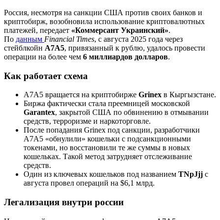
Россия, несмотря на санкции США против своих банков и
криптобирж, возобновила использование криптовалютных
платежей, передает
«Коммерсант Украинский»
.
По
данным
Financial Times
, с августа 2025 года через
стейблкойн
A7A5
, привязанный к рублю, удалось провести
операции на более чем
6 миллиардов долларов
.
Как работает схема
A7A5 вращается на криптобирже
Grinex
в Кыргызстане.
Биржа фактически стала преемницей московской
Garantex
, закрытой США по обвинению в отмывании
средств, терроризме и наркоторговле.
После попадания Grinex под санкции, разработчики
A7A5 «обнулили» кошельки с подсанкционными
токенами, но восстановили те же суммы в новых
кошельках. Такой метод затрудняет отслеживание
средств.
Один из ключевых кошельков под названием
TNpJjj
с
августа провел операций на $6,1 млрд.
Легализация внутри россии