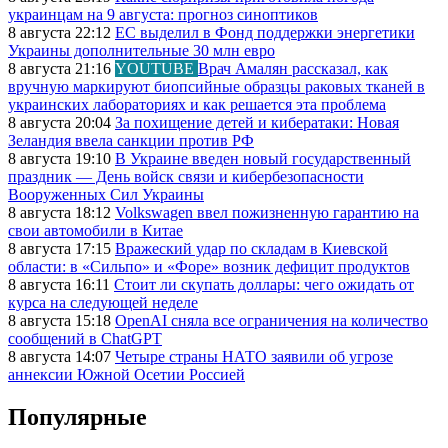
украинцам на 9 августа: прогноз синоптиков
8 августа 22:12
ЕС выделил в Фонд поддержки энергетики
Украины дополнительные 30 млн евро
8 августа 21:16
YOUTUBE
Врач Амалян рассказал, как
вручную маркируют биопсийные образцы раковых тканей в
украинских лабораториях и как решается эта проблема
8 августа 20:04
За похищение детей и кибератаки: Новая
Зеландия ввела санкции против РФ
8 августа 19:10
В Украине введен новый государственный
праздник — День войск связи и кибербезопасности
Вооруженных Сил Украины
8 августа 18:12
Volkswagen ввел пожизненную гарантию на
свои автомобили в Китае
8 августа 17:15
Вражеский удар по складам в Киевской
области: в «Сильпо» и «Форе» возник дефицит продуктов
8 августа 16:11
Стоит ли скупать доллары: чего ожидать от
курса на следующей неделе
8 августа 15:18
OpenAI сняла все ограничения на количество
сообщений в ChatGPT
8 августа 14:07
Четыре страны НАТО заявили об угрозе
аннексии Южной Осетии Россией
Популярные