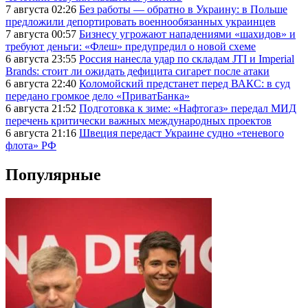
7 августа 02:26
Без работы — обратно в Украину: в Польше
предложили депортировать военнообязанных украинцев
7 августа 00:57
Бизнесу угрожают нападениями «шахидов» и
требуют деньги: «Флеш» предупредил о новой схеме
6 августа 23:55
Россия нанесла удар по складам JTI и Imperial
Brands: стоит ли ожидать дефицита сигарет после атаки
6 августа 22:40
Коломойский предстанет перед ВАКС: в суд
передано громкое дело «ПриватБанка»
6 августа 21:52
Подготовка к зиме: «Нафтогаз» передал МИД
перечень критически важных международных проектов
6 августа 21:16
Швеция передаст Украине судно «теневого
флота» РФ
Популярные