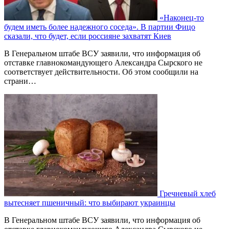
«Наконец-то
будем иметь более надежного соседа». В партии Фицо
сказали, что будет, если россияне захватят Киев
В Генеральном штабе ВСУ заявили, что информация об
отставке главнокомандующего Александра Сырского не
соответствует действительности. Об этом сообщили на
страни…
Гречневый хлеб
вытесняет пшеничный: что выбирают украинцы
В Генеральном штабе ВСУ заявили, что информация об