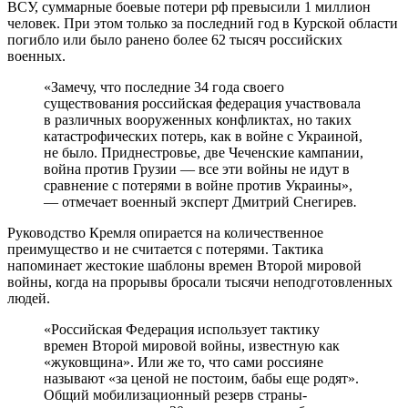
ВСУ, суммарные боевые потери рф превысили 1 миллион
человек. При этом только за последний год в Курской области
погибло или было ранено более 62 тысяч российских
военных.
«Замечу, что последние 34 года своего
существования российская федерация участвовала
в различных вооруженных конфликтах, но таких
катастрофических потерь, как в войне с Украиной,
не было. Приднестровье, две Чеченские кампании,
война против Грузии — все эти войны не идут в
сравнение с потерями в войне против Украины»,
— отмечает военный эксперт Дмитрий Снегирев
.
Руководство Кремля опирается на количественное
преимущество и не считается с потерями. Тактика
напоминает жестокие шаблоны времен Второй мировой
войны, когда на прорывы бросали тысячи неподготовленных
людей.
«Российская Федерация использует тактику
времен Второй мировой войны, известную как
«жуковщина». Или же то, что сами россияне
называют «за ценой не постоим, бабы еще родят».
Общий мобилизационный резерв страны-