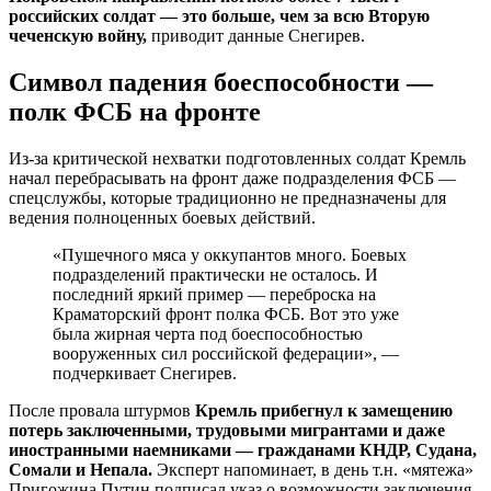
российских солдат — это больше, чем за всю Вторую
чеченскую войну,
приводит данные Снегирев.
Символ падения боеспособности —
полк ФСБ на фронте
Из-за критической нехватки подготовленных солдат Кремль
начал перебрасывать на фронт даже подразделения ФСБ —
спецслужбы, которые традиционно не предназначены для
ведения полноценных боевых действий.
«Пушечного мяса у оккупантов много. Боевых
подразделений практически не осталось. И
последний яркий пример — переброска на
Краматорский фронт полка ФСБ. Вот это уже
была жирная черта под боеспособностью
вооруженных сил российской федерации», —
подчеркивает Снегирев.
После провала штурмов
Кремль прибегнул к замещению
потерь заключенными, трудовыми мигрантами и даже
иностранными наемниками — гражданами КНДР, Судана,
Сомали и Непала.
Эксперт напоминает, в день т.н. «мятежа»
Пригожина Путин подписал указ о возможности заключения