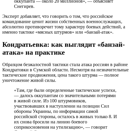
оккупанта — около 20 миллионов», — объясняет
Снегирев.
Эксперт добавляет, что говорить о том, что российское
командование ценит жизни собственных военнослужащих,
абсолютно противоречит тому характеру боевых действий, а
именно тактике «мясных штурмов» или «банзай-атак».
Кондратьевка: как выглядит «банзай-
атака» на практике
Образцом безжалостной тактики стала атака россиян в районе
Кондратовки в Сумской области. Несмотря на незначительные
тактические продвижения, цена такого штурма — полное
уничтожение живой силы.
«Там, где были определенные тактические успехи,
— далось оккупантам со значительными потерями
в живой силе. Из 100 штурмовиков,
участвовавших в наступлении на позиции Сил
обороны Украины, по информации самой
российской стороны, осталось в живых только 8. И
их снова бросили на линию боевого
соприкосновения на утилизацию», — говорит