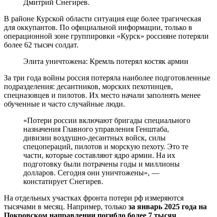
Дмитрий Снегирев.
В районе Курской области ситуация еще более трагическая
для оккупантов. По официальной информации, только в
операционной зоне группировки «Курск» россияне потеряли
более 62 тысяч солдат.
Элита уничтожена: Кремль потерял костяк армии
За три года войны россия потеряла наиболее подготовленные
подразделения: десантников, морских пехотинцев,
спецназовцев и пилотов. Их место начали заполнять менее
обученные и часто случайные люди.
«Потери россии включают бригады специального
назначения Главного управления Генштаба,
дивизии воздушно-десантных войск, силы
спецопераций, пилотов и морскую пехоту. Это те
части, которые составляют ядро армии. На их
подготовку были потрачены годы и миллионы
долларов. Сегодня они уничтожены», —
констатирует Снегирев.
На отдельных участках фронта потери рф измеряются
тысячами в месяц. Например, только
за январь 2025 года на
Покровском направлении погибло более 7 тысяч