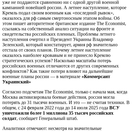
уже не поддаются сравнению ни с одной другой военной
кампанией новейшей россии. А летнее наступление, которое
Кремль подал своим военным как «последний рывок»,
оказалось для рф самым смертоносным этапом войны. Об
этом пишет авторитетное британское издание The Economist,
ссылаясь на собственный анализ ситуации на фронте и
свидетельства российских пленных. Проблемы летнего
наступления очертил и Президент Украины Владимир
Зеленский, который констатирует, армия рф значительно
отстала от своих планов. Почему летнее наступление
оказалось наиболее кровавым и не принесло Кремлю
стратегических успехов? Насколько масштабы потерь
российских военных отличаются от других современных
конфликтов? Как такие потери влияют на дальнейшие
военные планы россии — в материале
«Коммерсант
Украинский»
Согласно подсчетам The Economist, только с начала мая, когда
Москва активизировала боевые действия, россия могла
потерять до 31 тысячи военных. И это — не считая техники. В
общем, с 24 февраля 2022 года до 14 июля 2025 года
ВСУ
уничтожили более 1 миллиона 35 тысяч российских
солдат
, сообщает Генеральный штаб.
Аналитики отмечают: несмотря на значительные