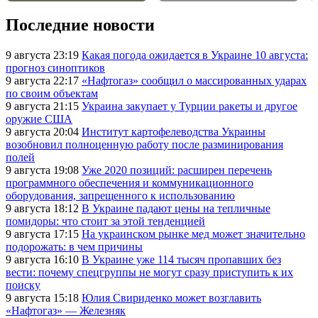
Последние новости
9 августа 23:19
Какая погода ожидается в Украине 10 августа:
прогноз синоптиков
9 августа 22:17
«Нафтогаз» сообщил о массированных ударах
по своим объектам
9 августа 21:15
Украина закупает у Турции ракеты и другое
оружие США
9 августа 20:04
Институт картофелеводства Украины
возобновил полноценную работу после разминирования
полей
9 августа 19:08
Уже 2020 позиций: расширен перечень
программного обеспечения и коммуникационного
оборудования, запрещенного к использованию
9 августа 18:12
В Украине падают цены на тепличные
помидоры: что стоит за этой тенденцией
9 августа 17:15
На украинском рынке мед может значительно
подорожать: в чем причины
9 августа 16:10
В Украине уже 114 тысяч пропавших без
вести: почему спецгруппы не могут сразу приступить к их
поиску
9 августа 15:18
Юлия Свириденко может возглавить
«Нафтогаз» — Железняк