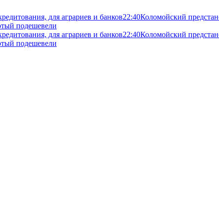
кредитования, для аграриев и банков
22:40
Коломойский предстане
злотый подешевели
кредитования, для аграриев и банков
22:40
Коломойский предстане
злотый подешевели