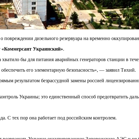
 повреждении дизельного резервуара на временно оккупирован
т
«Коммерсант Украинский»
.
а хватило бы для питания аварийных генераторов станции в тече
и обеспечить его элементарную безопасность», — заявил Тихий.
прямым результатом безрассудной замены россией лицензирова
 контроль Украины; это единственный способ предотвратить да
а. С тех пор она работает под российским контролем.
дет возвращать Украине оккупированную Запорожскую АЭС и не 