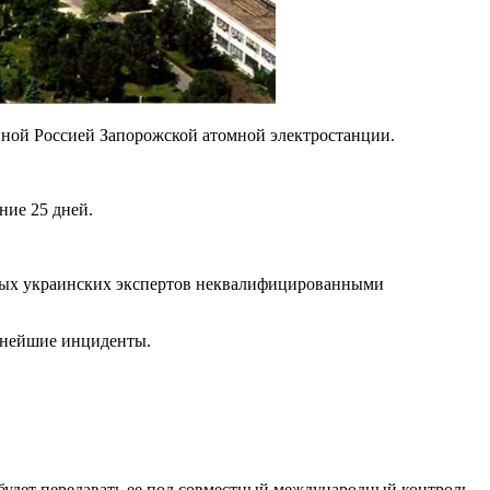
ной Россией Запорожской атомной электростанции.
ние 25 дней.
нных украинских экспертов неквалифицированными
льнейшие инциденты.
будет передавать ее под совместный международный контроль.