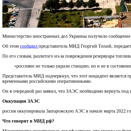
Министерство иностранных дел Украины получило сообщение о
Об этом
сообщил
представитель МИД Георгий Тихий, передае
По его словам, разлитого из-за повреждения резервуара топлив
«россияне не только украли станцию, но и не в состояни
Представитель МИД подчеркнул, что этот инцидент является 
временными российскими оперативниками.
Он в очередной раз заявил, что ЗАЭС необходимо вернуть под
Оккупация ЗАЭС
россия оккупировала Запорожскую АЭС в начале марта 2022 год
Что говорят в МИД рф?
Министерство иностранных дел рф заявило, что москва не бу