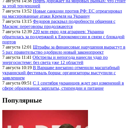
7 августа 14:38
Нефть дорожает на мировых рынках: что стоит
за этой тенденцией
7 августа 13:52
Новые санкции против РФ: ЕС отреагировал
на массированные атаки Кремля на Украину
7 августа 13:15
Федоров раскрыл подробности общения с
Маском: переговоры продолжаются
7 августа 12:39
220 млн евро для аграриев: Украина
обратилась за поддержкой к Еврокомиссии в связи с блокадой
портов
7 августа 12:01
Штрафы за финансовые нарушения вырастут в
5 раз: правительство одобрило новый законопроект
7 августа 11:41
Обстрелы и непогода нанесли удар по
энергосистеме: без света уже 12 областей
7 августа 10:19
В Варшаве внезапно отменили масштабный
украинский фестиваль борща: организаторы выступили с
заявлением
7 августа 09:51
С 1 сентября украинцев ждет ряд изменений в
сфере образования: зарплаты, стипендии и питание
Популярные