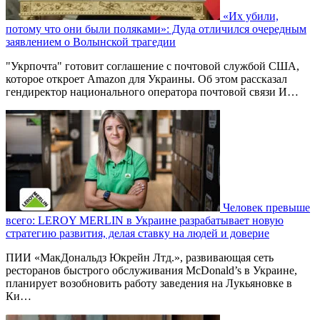
«Их убили,
потому что они были поляками»: Дуда отличился очередным
заявлением о Волынской трагедии
"Укрпочта" готовит соглашение с почтовой службой США,
которое откроет Amazon для Украины. Об этом рассказал
гендиректор национального оператора почтовой связи И…
Человек превыше
всего: LEROY MERLIN в Украине разрабатывает новую
стратегию развития, делая ставку на людей и доверие
ПИИ «МакДональдз Юкрейн Лтд.», развивающая сеть
ресторанов быстрого обслуживания McDonald’s в Украине,
планирует возобновить работу заведения на Лукьяновке в
Ки…