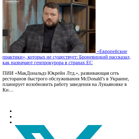
«Европейские
практики», которых не существует: Броневицкий рассказал,
как назначают генпрокурора в странах ЕС
ПИИ «МакДональдз Юкрейн Лтд.», развивающая сеть
ресторанов быстрого обслуживания McDonald’s в Украине,
планирует возобновить работу заведения на Лукьяновке в
Ки…