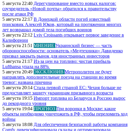
5 августа 22:40
Дерегулирование вместо новых налогов:
соучредитель «Новой почты» обратился к правительству
после атаки РФ
5 августа 22:17
В Донецкой области погиб известный
поисковик Алексей Юков, который на протяжении многих
лет возвращал домой тела погибших воинов
5 августа 22:12
Lviv Croissants открывает первое заведение в
Калифорнии
5 августа 21:51
МНЕНИЕ
Украинский бизнес — часть
обороноспособности: основатель «Медтехники» Давиденко
призвал закрыть рынок для иностранных инвесторов
5 августа 21:17
Из-за цен на топливо: чистая прибыль
Lufthansa упала на 88%
5 августа 20:49
ЭКСКЛЮЗИВ
Метрополитен не будет
направлять дополнительные поезда на станции во время
тревог: названа причина
5 августа 20:14
Стала первой страной ЕС: Чехия больше не
предоставляет защиту украинцам призывного возраста
5 августа 19:15
Импорт топлива из Беларуси в Россию вырос
до рекордного уровня
5 августа 19:04
ПРОГНОЗ
Три воронки в Москве: какие
объекты необходимо уничтожить в РФ, чтобы переломить ход
войны
5 августа 18:08
Для обеспечения безопасной работы компания
Comfy диверсифицировала склады и оптимизировала