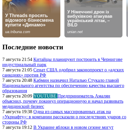
Последние новости
7 августа 21:54
Китайцы планируют построить в Чернигове
индустриальный парк
7 августа 21:05
Сенат США одобрил законопроект о «адских
санкциях» против РФ
7 августа 20:48
Кабмин назначил Наталью Стукало главой
Национального агентства по обеспечению качества высшего
образования
7 августа 20:09
YOUTUBE
Предприниматель Амалян
объяснил, почему покинул операционную и начал развивать
медицинский бизнес
7 августа 19:38
Одна из самых массированных атак на
«Укрнафту»: в компании рассказали о последствиях ударов со
стороны РФ
7 августа 19:12
В Украине яблоки в новом сезоне могут