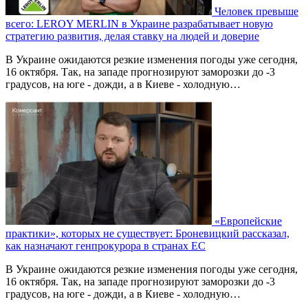
Человек превыше
всего: LEROY MERLIN в Украине разрабатывает новую
стратегию развития, делая ставку на людей и доверие
В Украине ожидаются резкие изменения погоды уже сегодня,
16 октября. Так, на западе прогнозируют заморозки до -3
градусов, на юге - дожди, а в Киеве - холодную…
«Европейские
практики», которых не существует: Броневицкий рассказал,
как назначают генпрокурора в странах ЕС
В Украине ожидаются резкие изменения погоды уже сегодня,
16 октября. Так, на западе прогнозируют заморозки до -3
градусов, на юге - дожди, а в Киеве - холодную…