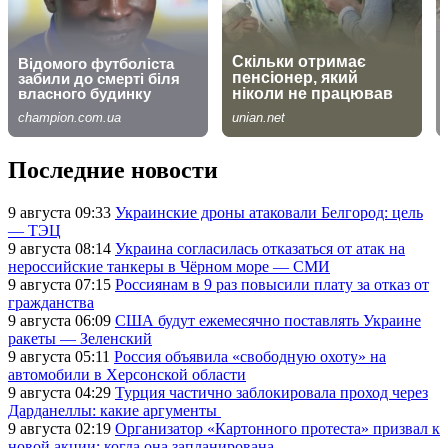
Последние новости
9 августа 09:33
Украинские дроны атаковали Белгород: цель
— ТЭЦ
9 августа 08:14
Украина согласилась отказаться от атак на
нероссийские танкеры в Чёрном море — СМИ
9 августа 07:15
Россиянам в 9 раз повысили плату за отказ от
гражданства
9 августа 06:09
США будут ежемесячно поставлять Украине
ракеты — Зеленский
9 августа 05:11
Россия объявила «свободную охоту» на
автомобили в Херсонской области
9 августа 04:29
Турция частично заблокировала проход через
Дарданеллы: какие аргументы
9 августа 02:19
Организатор «Картонного протеста» призвал к
новой акции: когда она запланирована