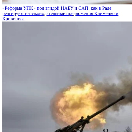
«Реформа УПК» под эгидой НАБУ и САП: как в Раде
реагируют на законодательные предложения Клименко и
Кривоноса