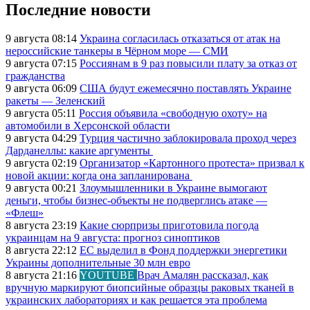
Последние новости
9 августа 08:14
Украина согласилась отказаться от атак на
нероссийские танкеры в Чёрном море — СМИ
9 августа 07:15
Россиянам в 9 раз повысили плату за отказ от
гражданства
9 августа 06:09
США будут ежемесячно поставлять Украине
ракеты — Зеленский
9 августа 05:11
Россия объявила «свободную охоту» на
автомобили в Херсонской области
9 августа 04:29
Турция частично заблокировала проход через
Дарданеллы: какие аргументы
9 августа 02:19
Организатор «Картонного протеста» призвал к
новой акции: когда она запланирована
9 августа 00:21
Злоумышленники в Украине вымогают
деньги, чтобы бизнес-объекты не подверглись атаке —
«Флеш»
8 августа 23:19
Какие сюрпризы приготовила погода
украинцам на 9 августа: прогноз синоптиков
8 августа 22:12
ЕС выделил в Фонд поддержки энергетики
Украины дополнительные 30 млн евро
8 августа 21:16
YOUTUBE
Врач Амалян рассказал, как
вручную маркируют биопсийные образцы раковых тканей в
украинских лабораториях и как решается эта проблема