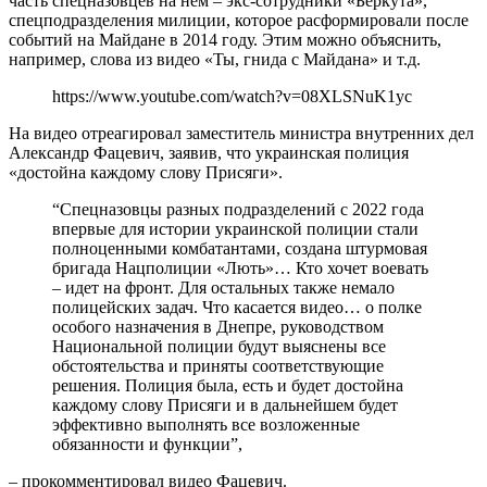
часть спецназовцев на нем – экс-сотрудники «Беркута»,
спецподразделения милиции, которое расформировали после
событий на Майдане в 2014 году. Этим можно объяснить,
например, слова из видео «Ты, гнида с Майдана» и т.д.
https://www.youtube.com/watch?v=08XLSNuK1yc
На видео отреагировал заместитель министра внутренних дел
Александр Фацевич, заявив, что украинская полиция
«достойна каждому слову Присяги».
“Спецназовцы разных подразделений с 2022 года
впервые для истории украинской полиции стали
полноценными комбатантами, создана штурмовая
бригада Нацполиции «Лють»… Кто хочет воевать
– идет на фронт. Для остальных также немало
полицейских задач. Что касается видео… о полке
особого назначения в Днепре, руководством
Национальной полиции будут выяснены все
обстоятельства и приняты соответствующие
решения. Полиция была, есть и будет достойна
каждому слову Присяги и в дальнейшем будет
эффективно выполнять все возложенные
обязанности и функции”,
– прокомментировал видео Фацевич.