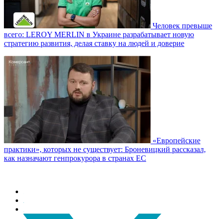
Человек превыше
всего: LEROY MERLIN в Украине разрабатывает новую
стратегию развития, делая ставку на людей и доверие
«Европейские
практики», которых не существует: Броневицкий рассказал,
как назначают генпрокурора в странах ЕС