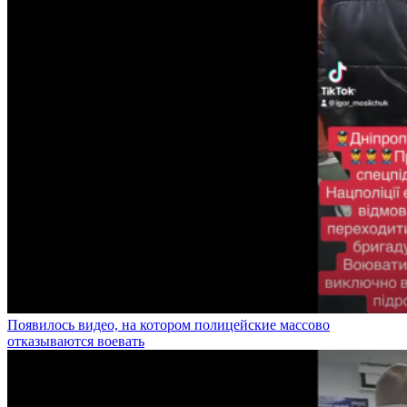
Появилось видео, на котором полицейские массово
отказываются воевать