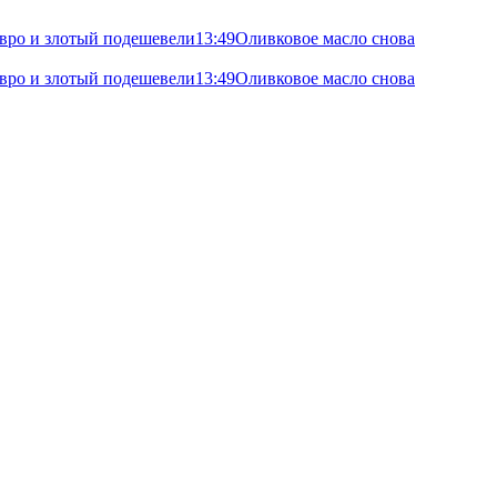
 евро и злотый подешевели
13:49
Оливковое масло снова
 евро и злотый подешевели
13:49
Оливковое масло снова