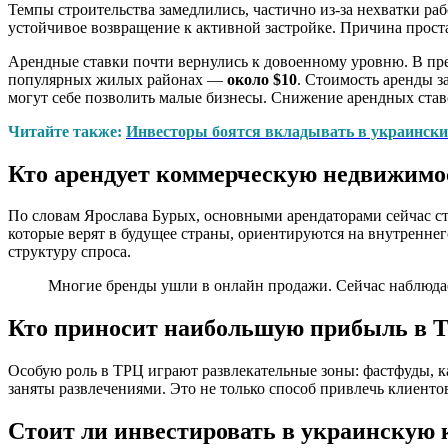
Темпы строительства замедлились, частично из-за нехватки ра
устойчивое возвращение к активной застройке. Причина прост
Арендные ставки почти вернулись к довоенному уровню. В пр
популярных жилых районах —
около $10
. Стоимость аренды з
могут себе позволить малые бизнесы. Снижение арендных став
Читайте также:
Инвесторы боятся вкладывать в украинские
Кто арендует коммерческую недвижимо
По словам Ярослава Бурых, основными арендаторами сейчас с
которые верят в будущее страны, ориентируются на внутреннег
структуру спроса.
Многие бренды ушли в онлайн продажи. Сейчас наблюдае
Кто приносит наибольшую прибыль в 
Особую роль в ТРЦ играют развлекательные зоны: фастфуды, к
заняты развлечениями. Это не только способ привлечь клиентов
Стоит ли инвестировать в украинскую