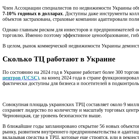
Член Ассоциации специалистов по недвижимости Украины объ
7-10% годовых в долларах
. Доступны даже инструменты кол
объектов застрахована, страховые компании адаптировали пол
Однако главным риском для инвесторов и предпринимателей ос
торговлю. Именно поэтому эффективное ценообразование, гибк
В целом, рынок коммерческой недвижимости Украины демонстр
Сколько ТЦ работают в Украине
По состоянию на 2024 год в Украине работает более 300 торго
центров (UCSC)
, на конец 2024 года в стране функционирова
фактически доступны для бизнеса и посетителей в подконтроль
Совокупная площадь украинских ТРЦ составляет около 9 милл
сохраняет лидерство по количеству и масштабу торговых центр
Черновицкая, где уровень безопасности выше.
В ближайшие годы запланировано открытие 56 новых объектов,
рынку, развитием внутреннего предпринимательства и адаптац
вкладывая средства в ТРЦ, которые еще строятся, или в реко