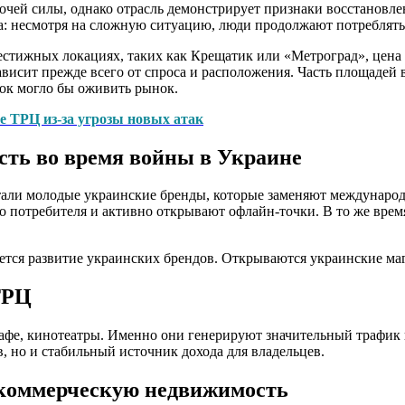
бочей силы, однако отрасль демонстрирует признаки восстановле
а: несмотря на сложную ситуацию, люди продолжают потреблять 
естижных локациях, таких как Крещатик или «Метроград», цена
ависит прежде всего от спроса и расположения. Часть площадей
ок могло бы оживить рынок.
 ТРЦ из-за угрозы новых атак
сть во время войны в Украине
тали молодые украинские бренды, которые заменяют международ
о потребителя и активно открывают офлайн-точки. В то же время
тся развитие украинских брендов. Открываются украинские ма
ТРЦ
афе, кинотеатры. Именно они генерируют значительный трафик 
, но и стабильный источник дохода для владельцев.
 коммерческую недвижимость