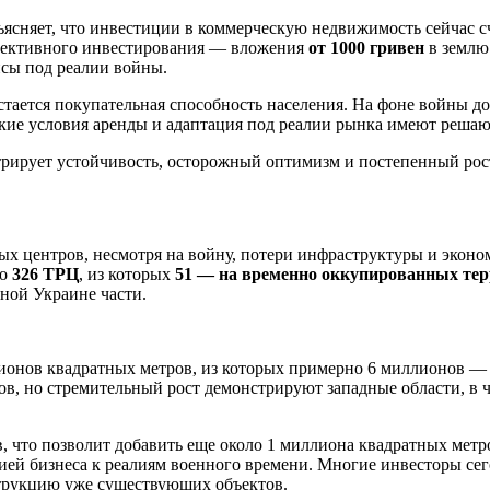
ясняет, что инвестиции в коммерческую недвижимость сейчас 
лективного инвестирования — вложения
от 1000 гривен
в землю 
исы под реалии войны.
тается покупательная способность населения. На фоне войны до
ие условия аренды и адаптация под реалии рынка имеют решающ
ирует устойчивость, осторожный оптимизм и постепенный рост
вых центров, несмотря на войну, потери инфраструктуры и экон
ло
326 ТРЦ
, из которых
51 — на временно оккупированных те
ной Украине части.
ионов квадратных метров, из которых примерно 6 миллионов — 
ов, но стремительный рост демонстрируют западные области, в 
 что позволит добавить еще около 1 миллиона квадратных метро
ией бизнеса к реалиям военного времени. Многие инвесторы се
нструкцию уже существующих объектов.