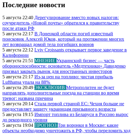
Последние новости
5 августа 22:40
Дерегулирование вместо новых налогов:
соучредитель «Новой почты» обратился к правительству
после атаки РФ
5 августа 22:17
В Донецкой области погиб известный
поисковик Алексей Юков, который на протяжении многих
лет возвращал домой тела погибших воинов
5 августа 22:12
Lviv Croissants открывает первое заведение в
Калифорнии
5 августа 21:51
МНЕНИЕ
Украинский бизнес — часть
обороноспособности: основатель «Медтехники» Давиденко
призвал закрыть рынок для иностранных инвесторов
5 августа 21:17
Из-за цен на топливо: чистая прибыль
Lufthansa упала на 88%
5 августа 20:49
ЭКСКЛЮЗИВ
Метрополитен не будет
направлять дополнительные поезда на станции во время
тревог: названа причина
5 августа 20:14
Стала первой страной ЕС: Чехия больше не
предоставляет защиту украинцам призывного возраста
5 августа 19:15
Импорт топлива из Беларуси в Россию вырос
до рекордного уровня
5 августа 19:04
ПРОГНОЗ
Три воронки в Москве: какие
объекты необходимо уничтожить в РФ, чтобы переломить ход