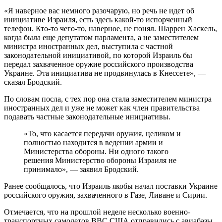
«Я наверное вас немного разочарую, но речь не идет об
инициативе Израиля, есть здесь какой-то испорченный
телефон. Кто-то чего-то, наверное, не понял. Шаррен Хаскель,
когда была еще депутатом парламента, а не заместителем
министра иностранных дел, выступила с частной
законодательной инициативой, по которой Израиль бы
передал захваченное оружие российского производства
Украине. Эта инициатива не продвинулась в Кнессете», —
сказал Бродский.
По словам посла, с тех пор она стала заместителем министра
иностранных дел и уже не может как член правительства
подавать частные законодательные инициативы.
«То, что касается передачи оружия, целиком и
полностью находится в ведении армии и
Министерства обороны. Ни одного такого
решения Министерство обороны Израиля не
принимало», — заявил Бродский.
Ранее сообщалось, что Израиль якобы начал поставки Украине
российского оружия, захваченного в Газе, Ливане и Сирии.
Отмечается, что на прошлой неделе несколько военно-
транспортных самолетов ВВС США отправились с авиабазы