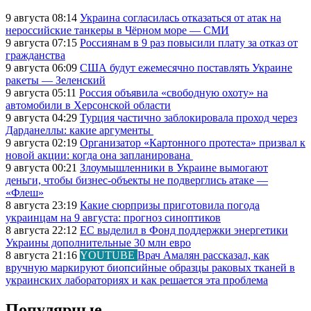
9 августа 08:14
Украина согласилась отказаться от атак на
нероссийские танкеры в Чёрном море — СМИ
9 августа 07:15
Россиянам в 9 раз повысили плату за отказ от
гражданства
9 августа 06:09
США будут ежемесячно поставлять Украине
ракеты — Зеленский
9 августа 05:11
Россия объявила «свободную охоту» на
автомобили в Херсонской области
9 августа 04:29
Турция частично заблокировала проход через
Дарданеллы: какие аргументы
9 августа 02:19
Организатор «Картонного протеста» призвал к
новой акции: когда она запланирована
9 августа 00:21
Злоумышленники в Украине вымогают
деньги, чтобы бизнес-объекты не подверглись атаке —
«Флеш»
8 августа 23:19
Какие сюрпризы приготовила погода
украинцам на 9 августа: прогноз синоптиков
8 августа 22:12
ЕС выделил в Фонд поддержки энергетики
Украины дополнительные 30 млн евро
8 августа 21:16
YOUTUBE
Врач Амалян рассказал, как
вручную маркируют биопсийные образцы раковых тканей в
украинских лабораториях и как решается эта проблема
Популярные