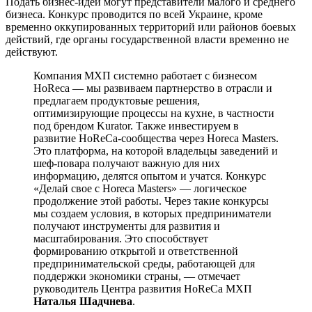
Подать бизнес-идеи могут представители малого и среднего
бизнеса. Конкурс проводится по всей Украине, кроме
временно оккупированных территорий или районов боевых
действий, где органы государственной власти временно не
действуют.
Компания МХП системно работает с бизнесом
HoReca — мы развиваем партнерство в отрасли и
предлагаем продуктовые решения,
оптимизирующие процессы на кухне, в частности
под брендом Kurator. Также инвестируем в
развитие HoReCa-сообщества через Horeca Masters.
Это платформа, на которой владельцы заведений и
шеф-повара получают важную для них
информацию, делятся опытом и учатся. Конкурс
«Делай свое с Horeca Masters» — логическое
продолжение этой работы. Через такие конкурсы
мы создаем условия, в которых предприниматели
получают инструменты для развития и
масштабирования. Это способствует
формированию открытой и ответственной
предпринимательской среды, работающей для
поддержки экономики страны, — отмечает
руководитель Центра развития HoReCa МХП
Наталья Шадчнева
.