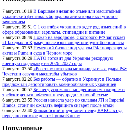
7 августа 10:19
В Варшаве внезапно отменили масштабный
украинский фестиваль борща: организаторы выступили с
заявлением
7 августа 09:51
С 1 сентября украинцев ждет ряд изменений в
сфере образования: зарплаты, стипендии и питание
7 августа 08:49
Пожар на аэродроме, с которого РФ запускает
«Шахеды»: в Крыму после взрывов детонируют боеприпасы
7 августа 07:53
Немецкий бизнес под ударом РФ: повреждены
активы Puma и суда в Чёрном море
7 августа 06:29
НАТО готовит для Украины рекордную
военную поддержку на 2026–2027 годы
7 августа 03:50
«Розетка» потеряла миллиарды из-за удара РФ:
Чечеткин озвучил масштабы убытков
7 августа 02:26
Без работы — обратно в Украину: в Польше
предложили депортировать военнообязанных украинцев
7 августа 00:57
Бизнесу угрожают нападениями «шахидов» и
требуют деньги: «Флеш» предупредил о новой схеме
6 августа 23:55
Россия нанесла удар по складам JTI и Imperial
Brands: стоит ли ожидать дефицита сигарет после атаки
6 августа 22:40
Коломойский предстанет перед ВАКС: в суд
передано громкое дело «ПриватБанка»
Популярные