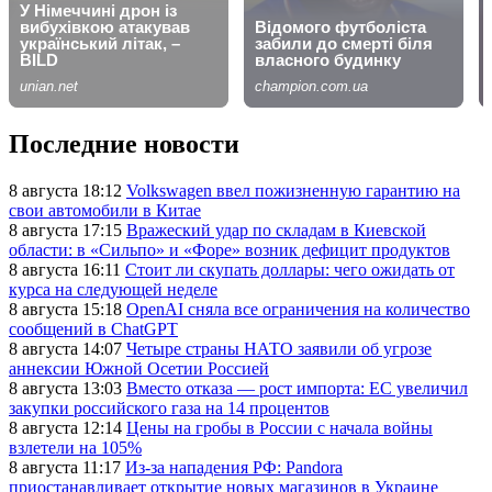
Последние новости
8 августа 18:12
Volkswagen ввел пожизненную гарантию на
свои автомобили в Китае
8 августа 17:15
Вражеский удар по складам в Киевской
области: в «Сильпо» и «Форе» возник дефицит продуктов
8 августа 16:11
Стоит ли скупать доллары: чего ожидать от
курса на следующей неделе
8 августа 15:18
OpenAI сняла все ограничения на количество
сообщений в ChatGPT
8 августа 14:07
Четыре страны НАТО заявили об угрозе
аннексии Южной Осетии Россией
8 августа 13:03
Вместо отказа — рост импорта: ЕС увеличил
закупки российского газа на 14 процентов
8 августа 12:14
Цены на гробы в России с начала войны
взлетели на 105%
8 августа 11:17
Из-за нападения РФ: Pandora
приостанавливает открытие новых магазинов в Украине