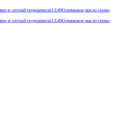
 евро и злотый подешевели
13:49
Оливковое масло снова
 евро и злотый подешевели
13:49
Оливковое масло снова