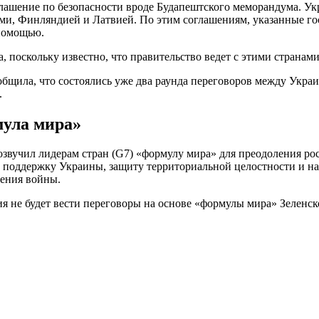
оглашение по безопасности вроде Будапештского меморандума. У
ми, Финляндией и Латвией. По этим соглашениям, указанные го
помощью.
поскольку известно, что правительство ведет с этими странам
бщила, что состоялись уже два раунда переговоров между Укр
.
мула мира»
озвучил лидерам стран (G7) «формулу мира» для преодоления ро
 поддержку Украины, защиту территориальной целостности и н
шения войны.
ия не будет вести переговоры на основе «формулы мира» Зеленск