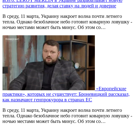
всего: LEROY MERLIN в Украине разрабатывает новую
стратегию развития, делая ставку на людей и доверие
В среду, 11 марта, Украину накроет волна почти летнего
тепла. Однако безоблачное небо готовит коварную ловушку -
ночью местами может быть минус. Об этом со…
«Европейские
практики», которых не существует: Броневицкий рассказал,
как назначают генпрокурора в странах ЕС
В среду, 11 марта, Украину накроет волна почти летнего
тепла. Однако безоблачное небо готовит коварную ловушку -
ночью местами может быть минус. Об этом со…