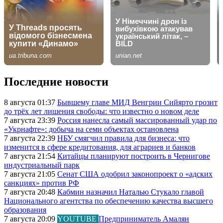
Последние новости
8 августа 01:37
Бывшему главе МИД Венгрии Сийярто грозит
до трёх лет лишения свободы: что известно о новом деле
7 августа 23:39
Россия нанесла самый массированный удар по
«Укрнафте»: добыча на семи объектах остановлена
7 августа 22:39
НБУ смягчил правила для бизнеса: что
изменится в сфере кредитования, для аграриев и банков
7 августа 21:54
Китайцы планируют построить в Чернигове
индустриальный парк
7 августа 21:05
Сенат США одобрил законопроект о «адских
санкциях» против РФ
7 августа 20:48
Кабмин назначил Наталью Стукало главой
Национального агентства по обеспечению качества высшего
образования
7 августа 20:09
YOUTUBE
Предприниматель Амалян