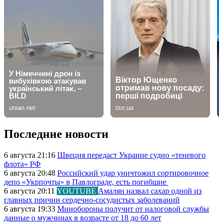
Последние новости
6 августа 21:16
Швеция передаст Украине судно «теневого
флота» РФ
6 августа 20:48
Российский удар уничтожил сортировочное
депо «Укрпочты» в Павлограде, есть погибшие
6 августа 20:11
YOUTUBE
Амалян назвал сахар одной из
главных причин сердечно-сосудистых заболеваний
6 августа 19:33
Минобороны получит от налоговой службы
данные о мужчинах в возрасте от 18 до 60 лет