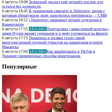
6 августа 19:08
Зеленский уволил ещё четырёх послов: кто
остался без должности
6 августа 18:45
В украинском самолете в Лейпциге, рядом с
которым обнаружили дрон, находились боеприпасы — СМИ
6 августа 18:12
«Укрпочта» закрывает четыре отделения в
Краматорске
6 августа 17:55
АНАЛИЗ
Перетасовка «замасленной колоды»:
зачем Путин меняет генералов и к чему готовиться на фронте
6 августа 17:15
Украинцы и поляки стали самой
многочисленной группой туристов на хорватском курорте
Макарска
6 августа 17:04
АНАЛИЗ
Как зарабатывать в TikTok в
Украине: проверенные способы монетизации
Популярные