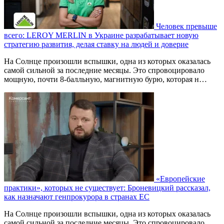
Человек превыше
всего: LEROY MERLIN в Украине разрабатывает новую
стратегию развития, делая ставку на людей и доверие
На Солнце произошли вспышки, одна из которых оказалась
самой сильной за последние месяцы. Это спровоцировало
мощную, почти 8-балльную, магнитную бурю, которая н…
«Европейские
практики», которых не существует: Броневицкий рассказал,
как назначают генпрокурора в странах ЕС
На Солнце произошли вспышки, одна из которых оказалась
самой сильной за последние месяцы. Это спровоцировало