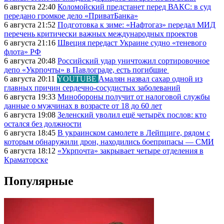
6 августа 22:40
Коломойский предстанет перед ВАКС: в суд
передано громкое дело «ПриватБанка»
6 августа 21:52
Подготовка к зиме: «Нафтогаз» передал МИД
перечень критически важных международных проектов
6 августа 21:16
Швеция передаст Украине судно «теневого
флота» РФ
6 августа 20:48
Российский удар уничтожил сортировочное
депо «Укрпочты» в Павлограде, есть погибшие
6 августа 20:11
YOUTUBE
Амалян назвал сахар одной из
главных причин сердечно-сосудистых заболеваний
6 августа 19:33
Минобороны получит от налоговой службы
данные о мужчинах в возрасте от 18 до 60 лет
6 августа 19:08
Зеленский уволил ещё четырёх послов: кто
остался без должности
6 августа 18:45
В украинском самолете в Лейпциге, рядом с
которым обнаружили дрон, находились боеприпасы — СМИ
6 августа 18:12
«Укрпочта» закрывает четыре отделения в
Краматорске
Популярные