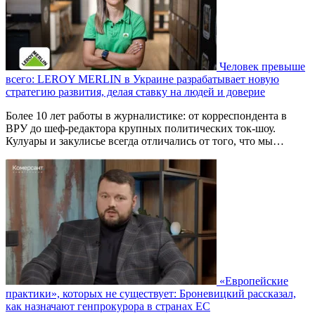
Человек превыше
всего: LEROY MERLIN в Украине разрабатывает новую
стратегию развития, делая ставку на людей и доверие
Более 10 лет работы в журналистике: от корреспондента в
ВРУ до шеф-редактора крупных политических ток-шоу.
Кулуары и закулисье всегда отличались от того, что мы…
«Европейские
практики», которых не существует: Броневицкий рассказал,
как назначают генпрокурора в странах ЕС