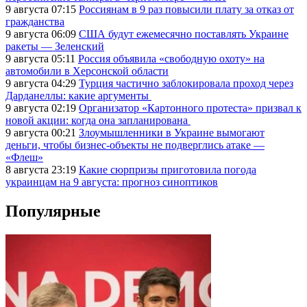
9 августа 07:15
Россиянам в 9 раз повысили плату за отказ от
гражданства
9 августа 06:09
США будут ежемесячно поставлять Украине
ракеты — Зеленский
9 августа 05:11
Россия объявила «свободную охоту» на
автомобили в Херсонской области
9 августа 04:29
Турция частично заблокировала проход через
Дарданеллы: какие аргументы
9 августа 02:19
Организатор «Картонного протеста» призвал к
новой акции: когда она запланирована
9 августа 00:21
Злоумышленники в Украине вымогают
деньги, чтобы бизнес-объекты не подверглись атаке —
«Флеш»
8 августа 23:19
Какие сюрпризы приготовила погода
украинцам на 9 августа: прогноз синоптиков
Популярные