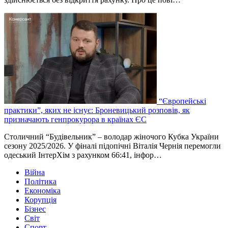
“Європейські
практики”, яких не існує: Броневицький розповів, як
призначають генпрокурора в країнах ЄС
Столичний “Будівельник” – володар жіночого Кубка України
сезону 2025/2026. У фіналі підопічні Віталія Чернія перемогли
одеський ІнтерХім з рахунком 66:41, інфор…
Війна
Політика
Економіка
Корупція
Бізнес
Світ
Спорт