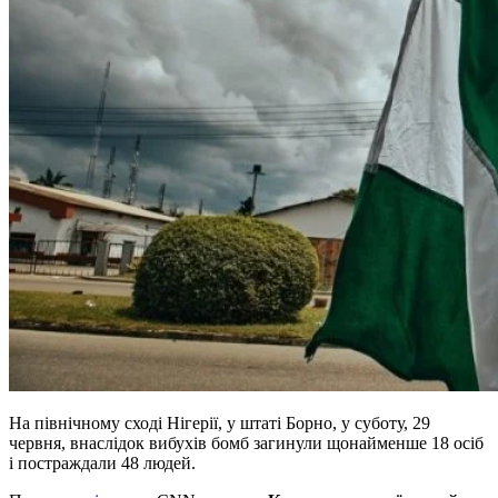
На північному сході Нігерії, у штаті Борно, у суботу, 29
червня, внаслідок вибухів бомб загинули щонайменше 18 осіб
і постраждали 48 людей.