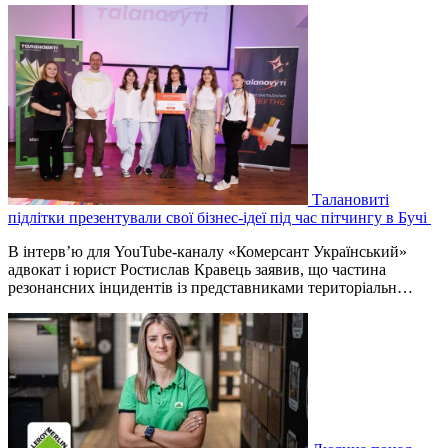
Талановиті
підлітки презентували свої бізнес-ідеї під час пітчингу в Бучі
В інтерв’ю для YouTube-каналу «Комерсант Український»
адвокат і юрист Ростислав Кравець заявив, що частина
резонансних інцидентів із представниками територіальн…