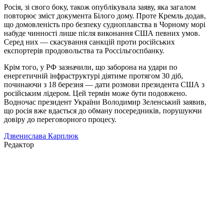
Росія, зі свого боку, також опублікувала заяву, яка загалом
повторює зміст документа Білого дому. Проте Кремль додав,
що домовленість про безпеку судноплавства в Чорному морі
набуде чинності лише після виконання США певних умов.
Серед них — скасування санкцій проти російських
експортерів продовольства та Россільгоспбанку.
Крім того, у РФ зазначили, що заборона на удари по
енергетичній інфраструктурі діятиме протягом 30 діб,
починаючи з 18 березня — дати розмови президента США з
російським лідером. Цей термін може бути подовжено.
Водночас президент України Володимир Зеленський заявив,
що росія вже вдається до обману посередників, порушуючи
довіру до переговорного процесу.
Дзвенислава Карплюк
Редактор