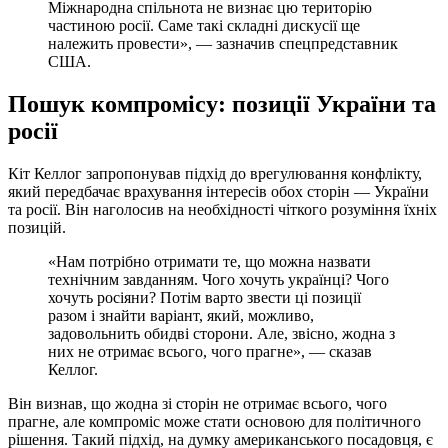
Міжнародна спільнота не визнає цю територію
частиною росії. Саме такі складні дискусії ще
належить провести», — зазначив спецпредставник
США.
Пошук компромісу: позиції України та
росії
Кіт Келлог запропонував підхід до врегулювання конфлікту,
який передбачає врахування інтересів обох сторін — України
та росії. Він наголосив на необхідності чіткого розуміння їхніх
позицій.
«Нам потрібно отримати те, що можна назвати
технічним завданням. Чого хочуть українці? Чого
хочуть росіяни? Потім варто звести ці позиції
разом і знайти варіант, який, можливо,
задовольнить обидві сторони. Але, звісно, жодна з
них не отримає всього, чого прагне», — сказав
Келлог.
Він визнав, що жодна зі сторін не отримає всього, чого
прагне, але компроміс може стати основою для політичного
рішення. Такий підхід, на думку американського посадовця, є