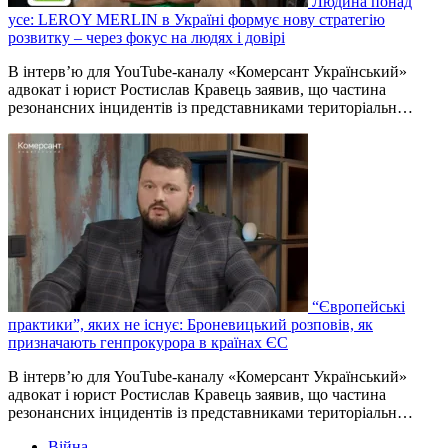
Людина понад
усе: LEROY MERLIN в Україні формує нову стратегію
розвитку – через фокус на людях і довірі
В інтерв’ю для YouTube-каналу «Комерсант Український»
адвокат і юрист Ростислав Кравець заявив, що частина
резонансних інцидентів із представниками територіальн…
“Європейські
практики”, яких не існує: Броневицький розповів, як
призначають генпрокурора в країнах ЄС
В інтерв’ю для YouTube-каналу «Комерсант Український»
адвокат і юрист Ростислав Кравець заявив, що частина
резонансних інцидентів із представниками територіальн…
Війна