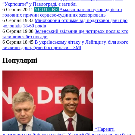
“Укрпошти” у Павлограді, є загиблі
6 Серпня 20:11
YOUTUBE
Амалян назвав цукор однією з
головних причин серцево-судинних захворювань
6 Серпня 19:33
Міноборони отримає від податкової дані про
чоловіків 18-60 років
6 Серпня 19:08
Зеленський звільнив ще чотирьох послів: хто
залишився без посади
6 Серпня 18:45
В українському літаку у Лейпцигу, біля якого
виявили дрон, були боєприпаси – ЗМІ
Популярні
“Нарешті
матимемо надійнішого сусіда”. У партії Фіцо сказали, що буде,