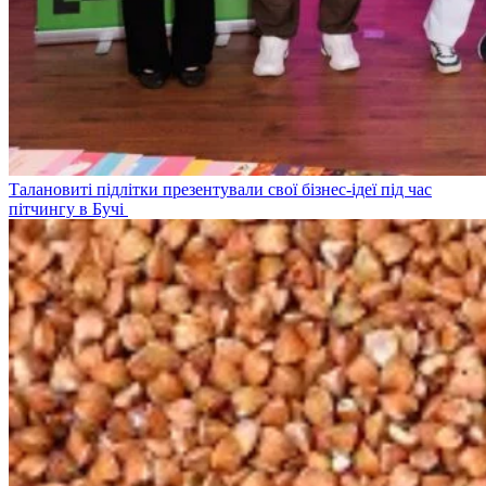
Талановиті підлітки презентували свої бізнес-ідеї під час
пітчингу в Бучі