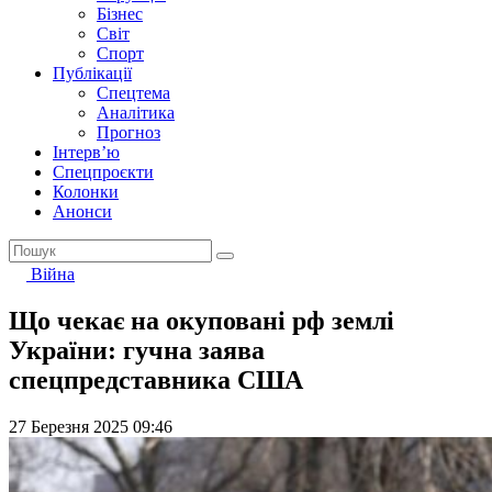
Бізнес
Світ
Спорт
Публікації
Спецтема
Аналітика
Прогноз
Інтерв’ю
Спецпроєкти
Колонки
Анонси
Війна
Що чекає на окуповані рф землі
України: гучна заява
спецпредставника США
27 Березня 2025 09:46