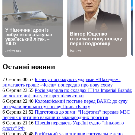
Останні новини
7 Серпня 00:57
Бізнесу погрожують ударами «Шахедів» і
вимагають гроші: «Флеш» попередив про нову схему
6 Серпня 23:55
Росія вдарила по складах JTI та Imperial Brands:
чи чекати дефіциту сигарет після атаки
6 Серпня 22:40
Коломойський постане перед ВАКС: до суду
передали резонансну справу ПриватБанку
6 Серпня 21:52
Підготовка до зими: “Нафтогаз” передав МЗС
перелік критично важливих міжнародних проєктів
6 Серпня 21:16
Швеція передасть Україні судно “тіньового
флоту” РФ
6 Серпня 20:48
Російський удар знищив сортувальне депо