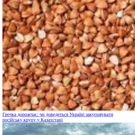
Гречка дорожчає: чи доведеться Україні закуповувати
російську крупу у Казахстані