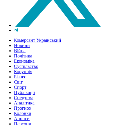
Комерсант Український
Новини
Війна
Політика
Економіка
Суспільство
Корупція
Бізнес
Світ
Спорт
Публікації
Спецтема
Аналітика
Прогноз
Колонки
Анонси
Персони