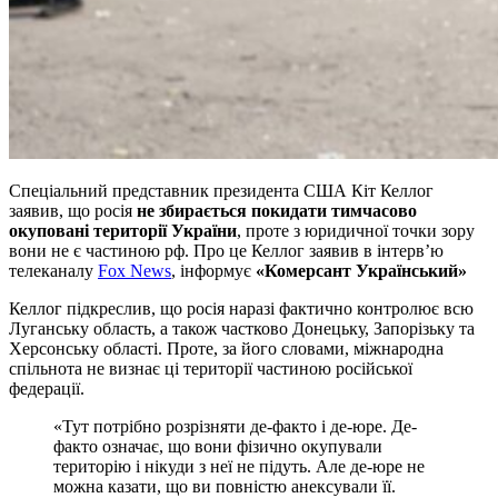
Спеціальний представник президента США Кіт Келлог
заявив, що росія
не збирається покидати тимчасово
окуповані території України
, проте з юридичної точки зору
вони не є частиною рф. Про це Келлог заявив в інтерв’ю
телеканалу
Fox News
, інформує
«Комерсант Український»
Келлог підкреслив, що росія наразі фактично контролює всю
Луганську область, а також частково Донецьку, Запорізьку та
Херсонську області. Проте, за його словами, міжнародна
спільнота не визнає ці території частиною російської
федерації.
«Тут потрібно розрізняти де-факто і де-юре. Де-
факто означає, що вони фізично окупували
територію і нікуди з неї не підуть. Але де-юре не
можна казати, що ви повністю анексували її.