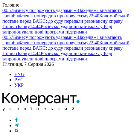
Головне
00:57
Бізнесу погрожують ударами «Шахедів» і вимагають
гроші: «Флеш» попередив про нову схему
22:40
Коломойський
постане перед ВАКС: до суду передали резонансну справу
ПриватБанку
14:44
Російські удари по книжках: у Раді
запропонували нові програми підтримки
00:57
Бізнесу погрожують ударами «Шахедів» і вимагають
гроші: «Флеш» попередив про нову схему
22:40
Коломойський
постане перед ВАКС: до суду передали резонансну справу
ПриватБанку
14:44
Російські удари по книжках: у Раді
запропонували нові програми підтримки
П’ятниця, 7 Серпня 2026
ENG
РУС
УКР