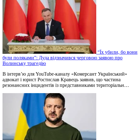
“Їх убили, бо вони
були поляками”: Дуда відзначився черговою заявою про
Волинську трагедію
В інтерв’ю для YouTube-каналу «Комерсант Український»
адвокат і юрист Ростислав Кравець заявив, що частина
резонансних інцидентів із представниками територіальн…