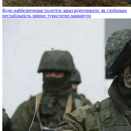
Куди найбезпечніше полетіти зараз відпочивати: як глобальна
нестабільність змінює туристичні маршрути