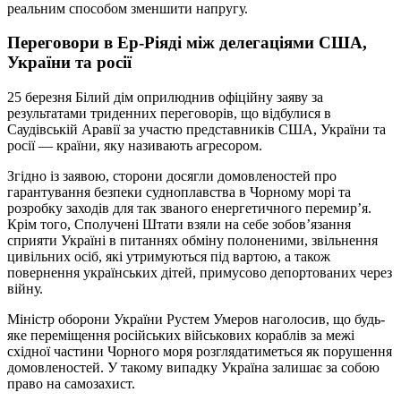
реальним способом зменшити напругу.
Переговори в Ер-Ріяді між делегаціями США,
України та росії
25 березня Білий дім оприлюднив офіційну заяву за
результатами триденних переговорів, що відбулися в
Саудівській Аравії за участю представників США, України та
росії — країни, яку називають агресором.
Згідно із заявою, сторони досягли домовленостей про
гарантування безпеки судноплавства в Чорному морі та
розробку заходів для так званого енергетичного перемир’я.
Крім того, Сполучені Штати взяли на себе зобов’язання
сприяти Україні в питаннях обміну полоненими, звільнення
цивільних осіб, які утримуються під вартою, а також
повернення українських дітей, примусово депортованих через
війну.
Міністр оборони України Рустем Умеров наголосив, що будь-
яке переміщення російських військових кораблів за межі
східної частини Чорного моря розглядатиметься як порушення
домовленостей. У такому випадку Україна залишає за собою
право на самозахист.