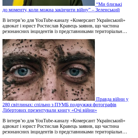
“Ми близькі
до моменту, коли можна закінчити війну” – Зеленський
В інтерв’ю для YouTube-каналу «Комерсант Український»
адвокат і юрист Ростислав Кравець заявив, що частина
резонансних інцидентів із представниками територіальн…
Правда війни у
280 світлинах: спільно з ПУМБ подружжя фотографів
Лібертових презентували книгу «Очі війни»
В інтерв’ю для YouTube-каналу «Комерсант Український»
адвокат і юрист Ростислав Кравець заявив, що частина
резонансних інцидентів із представниками територіальн…