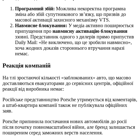
Програмний збій:
Можлива некоректна програмна
зміна або збій супутникового зв’язку, що призвів до
масової активації захисного механізму VTS.
Навмисне блокування:
У медіа активно поширюється
припущення про
навмисну активацію блокування
ззовні. Представник одного з дилерів прямо припустив
Daily Mail: «Не виключено, що це зробили навмисно»,
хоча жодних доказів стороннього втручання наразі
немає.
Реакція компаній
На тлі зростаючої кількості «заблокованих» авто, що масово
доставляються евакуаторами до сервісних центрів, офіційної
реакції від виробника немає:
Російське представництво Porsche утримується від коментарів,
а штаб-квартира компанії також не публікувала офіційних
заяв.
Porsche припинила постачання нових автомобілів до росії
після початку повномасштабної війни, але бренд залишається
поширеним серед заможних верств населення.