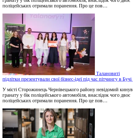
гранату у бік поліцейського автомобіля, внаслідок чого двоє
поліцейських отримали поранення. Про це пов…
Талановиті
підлітки презентували свої бізнес-ідеї під час пітчингу в Бучі
У місті Сторожинець Чернівецького району невідомий кинув
гранату у бік поліцейського автомобіля, внаслідок чого двоє
поліцейських отримали поранення. Про це пов…