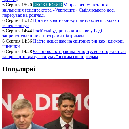
6 Серпня 15:20
ЕКСКЛЮЗИВ
Мінрозвитку: питання
звільнення гендиректора «Укрпошти» Смілянського досі
перебуває на розгляді
6 Серпня 15:12
Ціни на золото знову піднімаються: скільки
тепер коштує
6 Серпня 14:44
Російські удари по книжках: у Раді
запропонували нові програми підтримки
6 Серпня 14:36
Нафта дешевшає на світових ринках: ключові
чинники
6 Серпня 14:28
ЄС оновлює правила імпорту: кого торкнеться
та що варто врахувати українським експортерам
Популярні