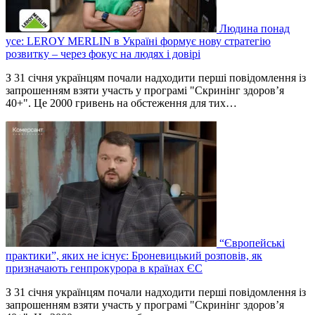
Людина понад
усе: LEROY MERLIN в Україні формує нову стратегію
розвитку – через фокус на людях і довірі
З 31 січня українцям почали надходити перші повідомлення із
запрошенням взяти участь у програмі "Скринінг здоров’я
40+". Це 2000 гривень на обстеження для тих…
“Європейські
практики”, яких не існує: Броневицький розповів, як
призначають генпрокурора в країнах ЄС
З 31 січня українцям почали надходити перші повідомлення із
запрошенням взяти участь у програмі "Скринінг здоров’я