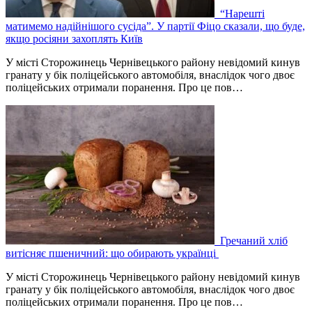
“Нарешті
матимемо надійнішого сусіда”. У партії Фіцо сказали, що буде,
якщо росіяни захоплять Київ
У місті Сторожинець Чернівецького району невідомий кинув
гранату у бік поліцейського автомобіля, внаслідок чого двоє
поліцейських отримали поранення. Про це пов…
Гречаний хліб
витісняє пшеничний: що обирають українці
У місті Сторожинець Чернівецького району невідомий кинув
гранату у бік поліцейського автомобіля, внаслідок чого двоє
поліцейських отримали поранення. Про це пов…