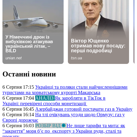
Останні новини
6 Серпня 17:15
Українці та поляки стали найчисленнішими
туристами на хорватському курорті Макарська
6 Серпня 17:04
АНАЛІЗ
Як заробляти в ТікТок в
Україні: перевірені способи монетизації
6 Серпня 16:45
Азербайджан готовий постачати газ в Україну
6 Серпня 16:14
На тлі очікувань угоди щодо Ормузу: газ у
Європі дорожчає
6 Серпня 16:03
РОЗБІР ВІД
Не лише тарифи та мита: як
“закриття” моря б’є по експорту з України руди, сталі та
прокату