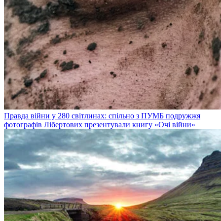
Правда війни у 280 світлинах: спільно з ПУМБ подружжя
фотографів Лібертових презентували книгу «Очі війни»