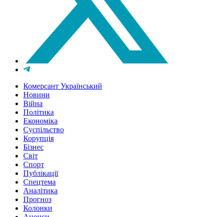
Комерсант Український
Новини
Війна
Політика
Економіка
Суспільство
Корупція
Бізнес
Світ
Спорт
Публікації
Спецтема
Аналітика
Прогноз
Колонки
Анонси