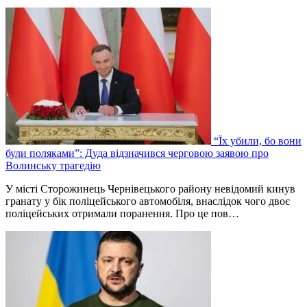
“Їх убили, бо вони
були поляками”: Дуда відзначився черговою заявою про
Волинську трагедію
У місті Сторожинець Чернівецького району невідомий кинув
гранату у бік поліцейського автомобіля, внаслідок чого двоє
поліцейських отримали поранення. Про це пов…