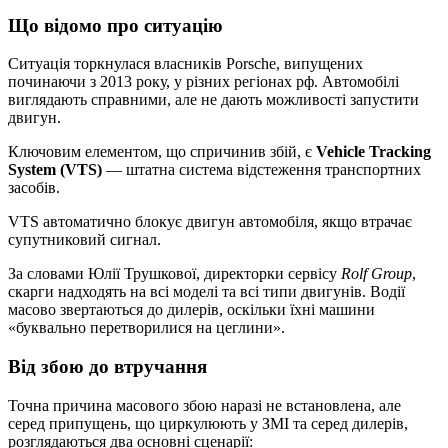
Що відомо про ситуацію
Ситуація торкнулася власників Porsche, випущених
починаючи з 2013 року, у різних регіонах рф. Автомобілі
виглядають справними, але не дають можливості запустити
двигун.
Ключовим елементом, що спричинив збій, є
Vehicle Tracking
System (VTS)
— штатна система відстеження транспортних
засобів.
VTS автоматично блокує двигун автомобіля, якщо втрачає
супутниковий сигнал.
За словами Юлії Трушкової, директорки сервісу
Rolf Group
,
скарги надходять на всі моделі та всі типи двигунів. Водії
масово звертаються до дилерів, оскільки їхні машини
«буквально перетворилися на цеглини».
Від збою до втручання
Точна причина масового збою наразі не встановлена, але
серед припущень, що циркулюють у ЗМІ та серед дилерів,
розглядаються два основні сценарії: