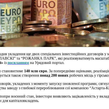
огодив укладення ще двох спеціальних інвестиційних договорів у
ЛАВСКІ” та “РОЖАНКА ПАРК”, які реалізовуватимуть масштабні р
й»
із
посиланням
на Урядовий портал.
ми становитиме
140 млн євро
. За попередніми оцінками, реалізаці
ікується також створення
понад 200 нових
робочих місць у гірсько
говорів, укладених з моменту запуску оновленої програми, сягну
цтва заводу з глибокої перероблювання сої компанією “Астарта-К
 попри воєнний стан, інвестори виявляють зацікавленість у вклад
и для капіталовкладень.