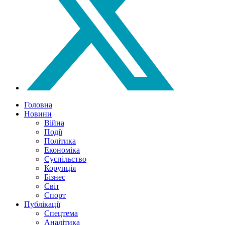
Головна
Новини
Війна
Події
Політика
Економіка
Суспільство
Корупція
Бізнес
Світ
Спорт
Публікації
Спецтема
Аналітика