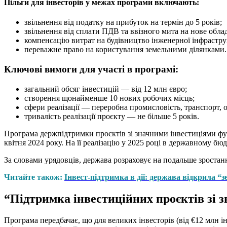
Пільги для інвесторів у межах програми включають:
звільнення від податку на прибуток на термін до 5 років;
звільнення від сплати ПДВ та ввізного мита на нове обла
компенсацію витрат на будівництво інженерної інфраструк
переважне право на користування земельними ділянками.
Ключові вимоги для участі в програмі:
загальний обсяг інвестицій — від 12 млн євро;
створення щонайменше 10 нових робочих місць;
сфери реалізації — переробна промисловість, транспорт, 
тривалість реалізації проєкту — не більше 5 років.
Програма держпідтримки проєктів зі значними інвестиціями функ
квітня 2024 року. На її реалізацію у 2025 році в державному бю
За словами урядовців, держава розраховує на подальше зростання
Читайте також:
Інвест-підтримка в дії: держава відкрила “з
“Підтримка інвестиційних проєктів зі 
Програма передбачає, що для великих інвесторів (від €12 млн 