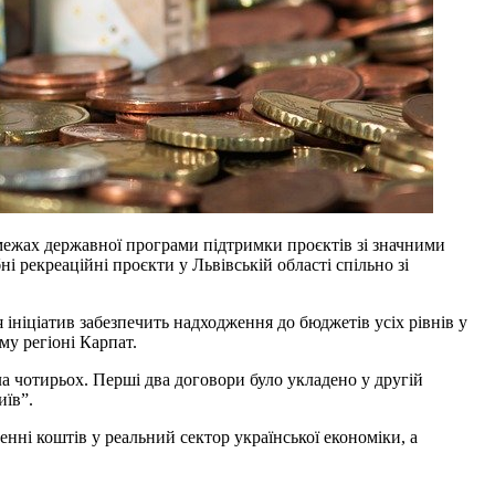
 межах державної програми підтримки проєктів зі значними
екреаційні проєкти у Львівській області спільно зі
я ініціатив забезпечить надходження до бюджетів усіх рівнів у
му регіоні Карпат.
ла чотирьох. Перші два договори було укладено у другій
иїв”.
енні коштів у реальний сектор української економіки, а