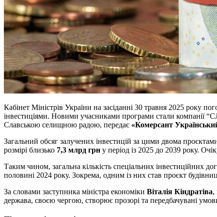
Кабінет Міністрів України на засіданні 30 травня 2025 року п
інвестиціями. Новими учасниками програми стали компанії “С
Славською селищною радою, передає
«Комерсант Українськи
Загальний обсяг залучених інвестицій за цими двома проєкта
розмірі близько
7,3 млрд грн
у період із 2025 до 2039 року. Оч
Таким чином, загальна кількість спеціальних інвестиційних до
половині 2024 року. Зокрема, одним із них став проєкт будівни
За словами заступника міністра економіки
Віталія Кіндратіва
,
держава, своєю чергою, створює прозорі та передбачувані умов