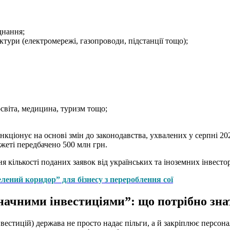
днання;
тури (електромережі, газопроводи, підстанції тощо);
освіта, медицина, туризм тощо;
ціонує на основі змін до законодавства, ухвалених у серпні 202
джеті передбачено 500 млн грн.
 кількості поданих заявок від українських та іноземних інвестор
елений коридор” для бізнесу з перероблення сої
значними інвестиціями”: що потрібно зн
інвестицій) держава не просто надає пільги, а й закріплює перс