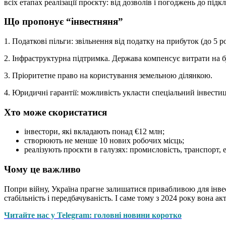
всіх етапах реалізації проєкту: від дозволів і погоджень до пі
Що пропонує “інвестняня”
1. Податкові пільги: звільнення від податку на прибуток (до 5 
2. Інфраструктурна підтримка. Держава компенсує витрати на бу
3. Пріоритетне право на користування земельною ділянкою.
4. Юридичні гарантії: можливість укласти спеціальний інвестиці
Хто може скористатися
інвестори, які вкладають понад €12 млн;
створюють не менше 10 нових робочих місць;
реалізують проєкти в галузях: промисловість, транспорт, 
Чому це важливо
Попри війну, Україна прагне залишатися привабливою для інвес
стабільність і передбачуваність. І саме тому з 2024 року вона а
Читайте нас у Telegram: головні новини коротко