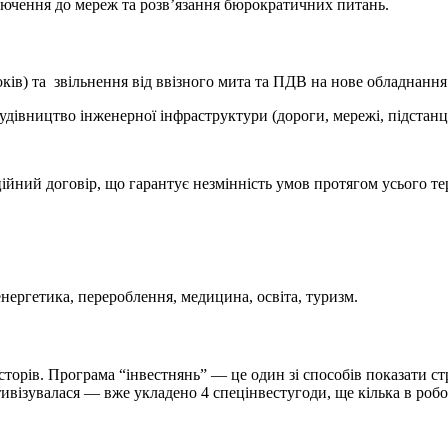
дключення до мереж та розв’язання бюрократичних питань.
років) та звільнення від ввізного мита та ПДВ на нове обладнання
дівництво інженерної інфраструктури (дороги, мережі, підстанці
йний договір, що гарантує незмінність умов протягом усього терм
енергетика, перероблення, медицина, освіта, туризм.
торів. Програма “інвестнянь” — це один зі способів показати ст
ктивізувалася — вже укладено 4 спецінвестугоди, ще кілька в робо