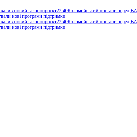
схвалив новий законопроєкт
22:40
Коломойський постане перед ВА
нували нові програми підтримки
схвалив новий законопроєкт
22:40
Коломойський постане перед ВА
нували нові програми підтримки