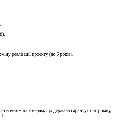
.
ї).
іну реалізації проєкту (до 5 років).
ратегічним партнерам, що держава гарантує підтримку,
ті.