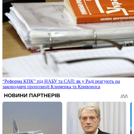
“Реформа КПК” під НАБУ та САП: як у Раді реагують на
законодавчі пропозиції Клименка та Кривоноса