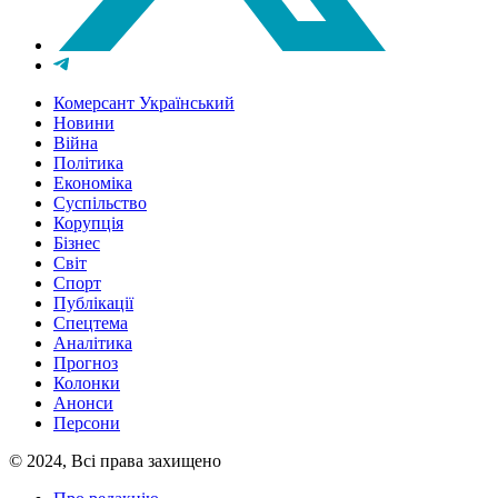
Комерсант Український
Новини
Війна
Політика
Економіка
Суспільство
Корупція
Бізнес
Світ
Спорт
Публікації
Спецтема
Аналітика
Прогноз
Колонки
Анонси
Персони
© 2024, Всі права захищено