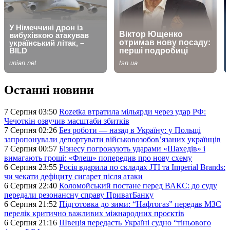
Останні новини
7 Серпня 03:50
Rozetka втратила мільярди через удар РФ:
Чечоткін озвучив масштаби збитків
7 Серпня 02:26
Без роботи — назад в Україну: у Польщі
запропонували депортувати військовозобов’язаних українців
7 Серпня 00:57
Бізнесу погрожують ударами «Шахедів» і
вимагають гроші: «Флеш» попередив про нову схему
6 Серпня 23:55
Росія вдарила по складах JTI та Imperial Brands:
чи чекати дефіциту сигарет після атаки
6 Серпня 22:40
Коломойський постане перед ВАКС: до суду
передали резонансну справу ПриватБанку
6 Серпня 21:52
Підготовка до зими: “Нафтогаз” передав МЗС
перелік критично важливих міжнародних проєктів
6 Серпня 21:16
Швеція передасть Україні судно “тіньового