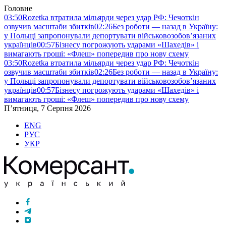
Головне
03:50
Rozetka втратила мільярди через удар РФ: Чечоткін
озвучив масштаби збитків
02:26
Без роботи — назад в Україну:
у Польщі запропонували депортувати військовозобов’язаних
українців
00:57
Бізнесу погрожують ударами «Шахедів» і
вимагають гроші: «Флеш» попередив про нову схему
03:50
Rozetka втратила мільярди через удар РФ: Чечоткін
озвучив масштаби збитків
02:26
Без роботи — назад в Україну:
у Польщі запропонували депортувати військовозобов’язаних
українців
00:57
Бізнесу погрожують ударами «Шахедів» і
вимагають гроші: «Флеш» попередив про нову схему
П’ятниця, 7 Серпня 2026
ENG
РУС
УКР