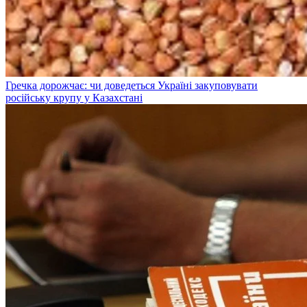
Гречка дорожчає: чи доведеться Україні закуповувати
російську крупу у Казахстані