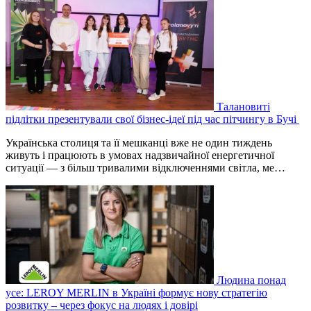
Талановиті
підлітки презентували свої бізнес-ідеї під час пітчингу в Бучі
Українська столиця та її мешканці вже не один тиждень
живуть і працюють в умовах надзвичайної енергетичної
ситуації — з більш тривалими відключеннями світла, ме…
Людина понад
усе: LEROY MERLIN в Україні формує нову стратегію
розвитку – через фокус на людях і довірі