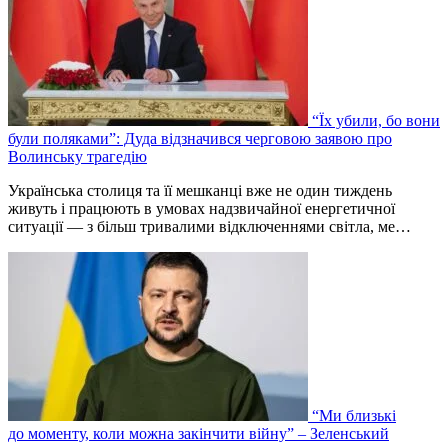
“Їх убили, бо вони
були поляками”: Дуда відзначився черговою заявою про
Волинську трагедію
Українська столиця та її мешканці вже не один тиждень
живуть і працюють в умовах надзвичайної енергетичної
ситуації — з більш тривалими відключеннями світла, ме…
“Ми близькі
до моменту, коли можна закінчити війну” – Зеленський