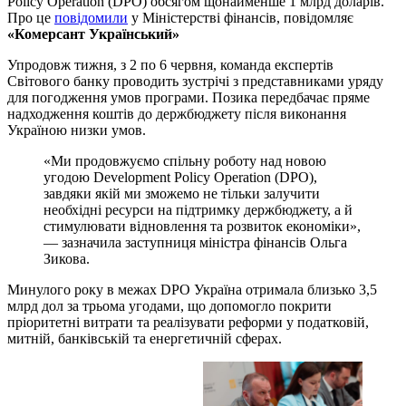
Policy Operation (DPO) обсягом щонайменше 1 млрд доларів.
Про це
повідомили
у Міністерстві фінансів, повідомляє
«Комерсант Український»
Упродовж тижня, з 2 по 6 червня, команда експертів
Світового банку проводить зустрічі з представниками уряду
для погодження умов програми. Позика передбачає пряме
надходження коштів до держбюджету після виконання
Україною низки умов.
«Ми продовжуємо спільну роботу над новою
угодою Development Policy Operation (DPO),
завдяки якій ми зможемо не тільки залучити
необхідні ресурси на підтримку держбюджету, а й
стимулювати відновлення та розвиток економіки»,
— зазначила заступниця міністра фінансів Ольга
Зикова.
Минулого року в межах DPO Україна отримала близько 3,5
млрд дол за трьома угодами, що допомогло покрити
пріоритетні витрати та реалізувати реформи у податковій,
митній, банківській та енергетичній сферах.