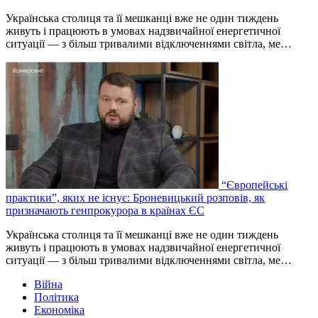
Українська столиця та її мешканці вже не один тиждень
живуть і працюють в умовах надзвичайної енергетичної
ситуації — з більш тривалими відключеннями світла, ме…
“Європейські
практики”, яких не існує: Броневицький розповів, як
призначають генпрокурора в країнах ЄС
Українська столиця та її мешканці вже не один тиждень
живуть і працюють в умовах надзвичайної енергетичної
ситуації — з більш тривалими відключеннями світла, ме…
Війна
Політика
Економіка