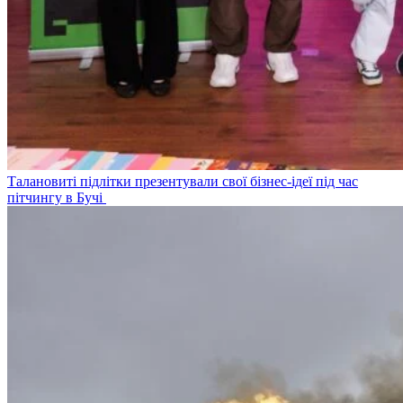
Талановиті підлітки презентували свої бізнес-ідеї під час
пітчингу в Бучі