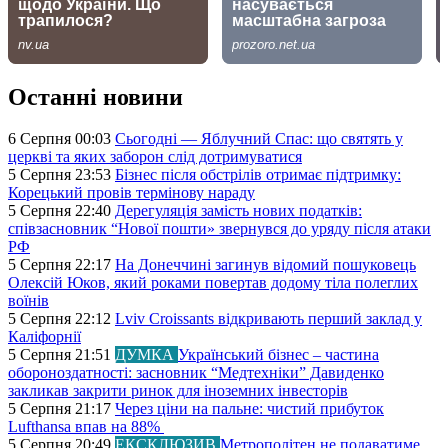
Останні новини
6 Серпня 00:03
Сьогодні — Яблучний Спас: що святять у
церкві та яких заборон слід дотримуватися
5 Серпня 23:53
Бізнес після обстрілів отримає підтримку:
Корецький провів термінову нараду
5 Серпня 22:40
Дерегуляція замість нових податків:
співзасновник “Нової пошти» звернувся до уряду після атаки
РФ
5 Серпня 22:17
На Донеччині загинув відомий пошуковець
Олексій Юков, який роками повертав додому тіла полеглих
воїнів
5 Серпня 22:12
Lviv Croissants відкривають перший заклад у
Каліфорнії
5 Серпня 21:51
ДУМКА
Український бізнес – частина
обороноздатності: засновник “Медтехніки” Давиденко
закликав закрити ринок для іноземних інвесторів
5 Серпня 21:17
Через ціни на пальне: чистий прибуток
Lufthansa впав на 88%
5 Серпня 20:49
ЕКСКЛЮЗИВ
Метрополітен не подаватиме