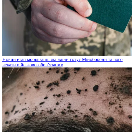
Новий етап мобілізації: які зміни готує Міноборони та чого
чекати військовозобов’язаним