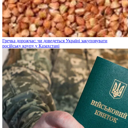
Гречка дорожчає: чи доведеться Україні закуповувати
російську крупу у Казахстані