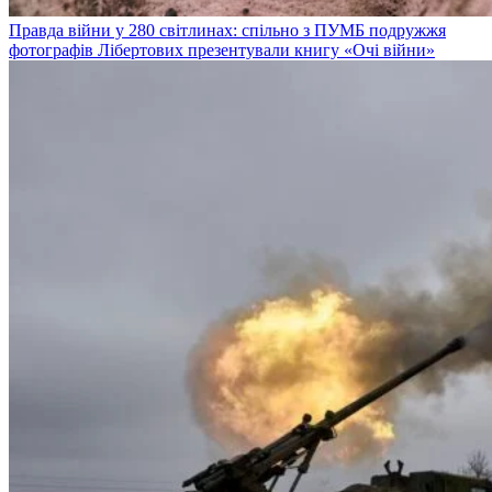
Правда війни у 280 світлинах: спільно з ПУМБ подружжя
фотографів Лібертових презентували книгу «Очі війни»