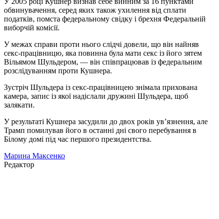
У 2005 році Кушнер визнав себе винним за 16 пунктами
обвинувачення, серед яких також ухилення від сплати
податків, помста федеральному свідку і брехня Федеральній
виборчій комісії.
У межах справи проти нього слідчі довели, що він найняв
секс-працівницю, яка повинна була мати секс із його зятем
Вільямом Шульдером, — він співпрацював із федеральним
розслідуванням проти Кушнера.
Зустріч Шульдера із секс-працівницею знімала прихована
камера, запис із якої надіслали дружині Шульдера, щоб
залякати.
У результаті Кушнера засудили до двох років ув’язнення, але
Трамп помилував його в останні дні свого перебування в
Білому домі під час першого президентства.
Марина Максенко
Редактор