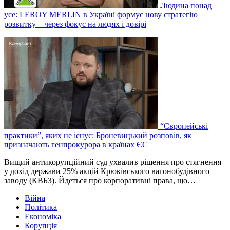
Людина понад
усе: LEROY MERLIN в Україні формує нову стратегію
розвитку – через фокус на людях і довірі
“Європейські
практики”, яких не існує: Броневицький розповів, як
призначають генпрокурора в країнах ЄС
Вищий антикорупційний суд ухвалив рішення про стягнення
у дохід держави 25% акцій Крюківського вагонобудівного
заводу (КВБЗ). Йдеться про корпоративні права, що…
Війна
Політика
Економіка
Корупція