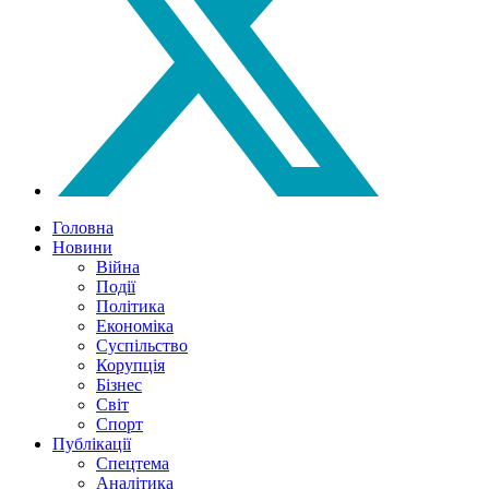
Головна
Новини
Війна
Події
Політика
Економіка
Суспільство
Корупція
Бізнес
Світ
Спорт
Публікації
Спецтема
Аналітика