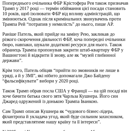
Попереднього очільника ФБР Крістофера Рея також призначав
Трамп у 2017 році — термін обіймання цієї посади становить
10 років, щоб ізолювати ФБР від впливу адміністрацій, що
змінюються. Однак після кримінальних звинувачень проти
Трампа Рей “потрапив у немилість” до нього, пише AP.
Раніше Патель, який прийде на заміну Рею, закликав до
різкого скорочення діяльності ФБР, хоча попередні очільники
бюро, навпаки, шукали додаткові ресурси для нього. Також
обранець Трампа пропонував закрити штаб-квартиру ФБР у
Вашингтоні й відкрити її знову, але як “музей глибинної
держави”.
Крім того, Патель обіцяв “прийти по змовників не лише в
уряді, а й у ЗМІ”, які нібито допомагали Джо Байдену
“фальсифікувати” вибори у 2020 році.
Також Трамп обрав посла США у Франції — на цій посаді він
хоче бачити батька свого зятя Чарльза Кушнера. Його син
Джаред одружений із донькою Трампа Іванкою.
Сам Трамп описав Кушнера як “чудового бізнес-лідера,
філантропа й укладача угод, який буде сильним захисником,
який представлятиме нашу країну та її інтереси”.