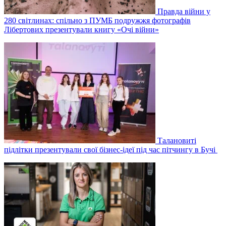
Правда війни у
280 світлинах: спільно з ПУМБ подружжя фотографів
Лібертових презентували книгу «Очі війни»
Талановиті
підлітки презентували свої бізнес-ідеї під час пітчингу в Бучі