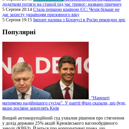
додаткові потяги на станції під час тривог: названо причину
5 Серпня 20:14
Стала першою країною ЄС: Чехія більше не
дає захисту українцям призовного віку
5 Серпня 19:15
Імпорт палива з Білорусі в Росію рекордно зріс
Популярні
“Нарешті
матимемо надійнішого сусіда”. У партії Фіцо сказали, що буде,
якщо росіяни захоплять Київ
Вищий антикорупційний суд ухвалив рішення про стягнення
у дохід держави 25% акцій Крюківського вагонобудівного
заводу (КВБЗ). Йдеться про корпоративні права, що…