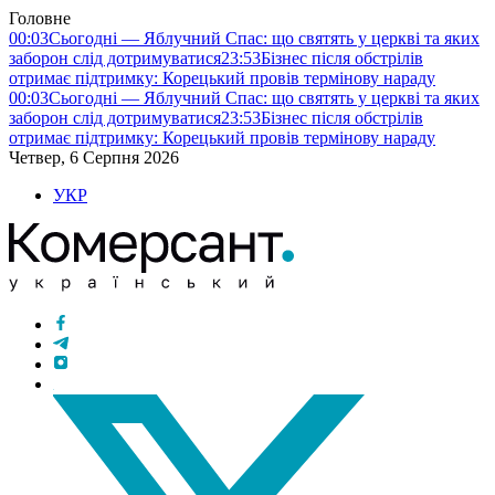
Головне
00:03
Сьогодні — Яблучний Спас: що святять у церкві та яких
заборон слід дотримуватися
23:53
Бізнес після обстрілів
отримає підтримку: Корецький провів термінову нараду
00:03
Сьогодні — Яблучний Спас: що святять у церкві та яких
заборон слід дотримуватися
23:53
Бізнес після обстрілів
отримає підтримку: Корецький провів термінову нараду
Четвер, 6 Серпня 2026
УКР