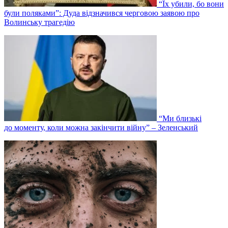
“Їх убили, бо вони
були поляками”: Дуда відзначився черговою заявою про
Волинську трагедію
“Ми близькі
до моменту, коли можна закінчити війну” – Зеленський