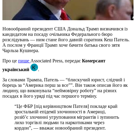
Новообраний президент США Дональд Трамп визначився із
кандидатом на посаду очільника Федерального бюро
розслідувань — ним стане його давній соратник Кеш Патель.
А послом у Франції Трамп хоче бачити батька свого зятя
Чарльза Кушнера.
Про це
пише
Associated Press, передає
Комерсант
український
.
За словами Трампа, Патель — “блискучий юрист, слідчий і
борець за “Америка перш за все””. Він також описав його як
людину, що виконувала “неймовірну роботу” на різних
посадах в його уряді під час першого терміну.
“Це ФБР [під керівництвом Пателя] покладе край
зростальній епідемії злочинності в Америці,
розіб’є злочинні угруповання мігрантів і зупинить
лихо торгівлі людьми та наркотиками через
кордон”, — вважає новообраний президент.