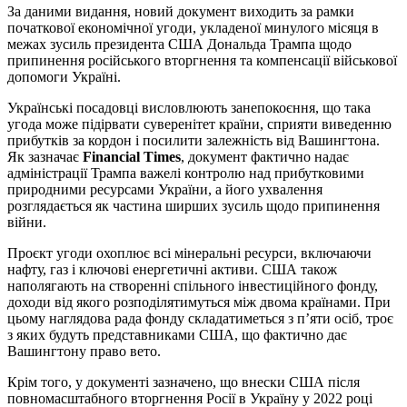
За даними видання, новий документ виходить за рамки
початкової економічної угоди, укладеної минулого місяця в
межах зусиль президента США Дональда Трампа щодо
припинення російського вторгнення та компенсації військової
допомоги Україні.
Українські посадовці висловлюють занепокоєння, що така
угода може підірвати суверенітет країни, сприяти виведенню
прибутків за кордон і посилити залежність від Вашингтона.
Як зазначає
Financial Times
, документ фактично надає
адміністрації Трампа важелі контролю над прибутковими
природними ресурсами України, а його ухвалення
розглядається як частина ширших зусиль щодо припинення
війни.
Проєкт угоди охоплює всі мінеральні ресурси, включаючи
нафту, газ і ключові енергетичні активи. США також
наполягають на створенні спільного інвестиційного фонду,
доходи від якого розподілятимуться між двома країнами. При
цьому наглядова рада фонду складатиметься з п’яти осіб, троє
з яких будуть представниками США, що фактично дає
Вашингтону право вето.
Крім того, у документі зазначено, що внески США після
повномасштабного вторгнення Росії в Україну у 2022 році