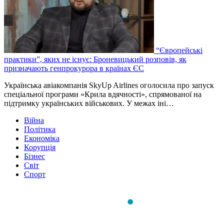
“Європейські
практики”, яких не існує: Броневицький розповів, як
призначають генпрокурора в країнах ЄС
Українська авіакомпанія SkyUp Airlines оголосила про запуск
спеціальної програми «Крила вдячності», спрямованої на
підтримку українських військових. У межах іні…
Війна
Політика
Економіка
Корупція
Бізнес
Світ
Спорт