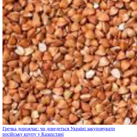
Гречка дорожчає: чи доведеться Україні закуповувати
російську крупу у Казахстані