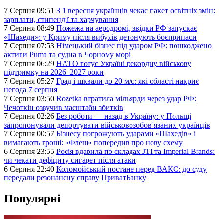
7 Серпня 09:51
З 1 вересня українців чекає пакет освітніх змін:
зарплати, стипендії та харчування
7 Серпня 08:49
Пожежа на аеродромі, звідки РФ запускає
«Шахеди»: у Криму після вибухів детонують боєприпаси
7 Серпня 07:53
Німецький бізнес під ударом РФ: пошкоджено
активи Puma та судна в Чорному морі
7 Серпня 06:29
НАТО готує Україні рекордну військову
підтримку на 2026–2027 роки
7 Серпня 05:27
Град і шквали до 20 м/с: які області накриє
негода 7 серпня
7 Серпня 03:50
Rozetka втратила мільярди через удар РФ:
Чечоткін озвучив масштаби збитків
7 Серпня 02:26
Без роботи — назад в Україну: у Польщі
запропонували депортувати військовозобов’язаних українців
7 Серпня 00:57
Бізнесу погрожують ударами «Шахедів» і
вимагають гроші: «Флеш» попередив про нову схему
6 Серпня 23:55
Росія вдарила по складах JTI та Imperial Brands:
чи чекати дефіциту сигарет після атаки
6 Серпня 22:40
Коломойський постане перед ВАКС: до суду
передали резонансну справу ПриватБанку
Популярні