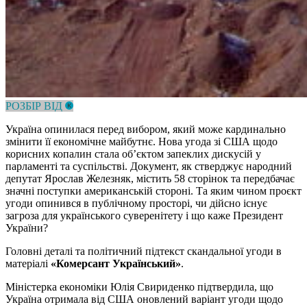
РОЗБІР ВІД
Україна опинилася перед вибором, який може кардинально
змінити її економічне майбутнє. Нова угода зі США щодо
корисних копалин стала об’єктом запеклих дискусій у
парламенті та суспільстві. Документ, як стверджує народний
депутат Ярослав Железняк, містить 58 сторінок та передбачає
значні поступки американській стороні. Та яким чином проєкт
угоди опинився в публічному просторі, чи дійсно існує
загроза для українського суверенітету і що каже Президент
України?
Головні деталі та політичний підтекст скандальної угоди в
матеріалі
«Комерсант Український»
.
Міністерка економіки Юлія Свириденко підтвердила, що
Україна отримала від США оновлений варіант угоди щодо