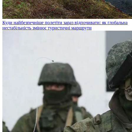
Куди найбезпечніше полетіти зараз відпочивати: як глобальна
нестабільність змінює туристичні маршрути