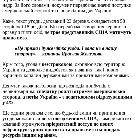
надр. За його словами, документ передбачає значні поступки
американській стороні та є невигідним для України.
Каже, текст угоди, датований 23 березня, складається з 58
сторінок і 18 розділів. Він передбачає створення керівного
органу з п’яти осіб, де
троє представників США матимуть
право вето
.
«Це пряма і дуже чітка угода. І вона не в нашу
сторону», – зазначив Ярослав Железняк.
Крім того, угода є
безстроковою
, охоплює всю територію
України та дозволяє видобуток як наявних, так і нових
корисних копалин державними та приватними компаніями.
Депутат також наголосив, що розподіл прибутків є
нерівномірним:
спочатку роялті отримує американська
сторона, а потім Україна – з додатковими відрахуваннями
у 4%
.
Ще одним ризиком є те, що будь-які зміни чи припинення
угоди можливі лише
за погодженням США
, а американські
компанії отримують
пріоритетний доступ до нових
інфраструктурних проєктів та право вето на продаж
ресурсів іншим країнам
.