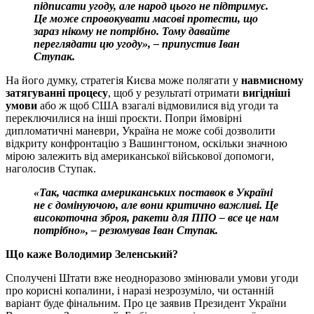
підписати угоду, але народ цього не підтримує.
Це може спровокувати масові протести, що
зараз нікому не потрібно. Тому давайте
переглядати цю угоду», – припустив Іван
Ступак.
На його думку, стратегія Києва може полягати у
навмисному
затягуванні процесу
, щоб у результаті отримати
вигідніші
умови
або ж щоб США взагалі відмовилися від угоди та
переключилися на інші проєкти. Попри ймовірні
дипломатичні маневри, Україна не може собі дозволити
відкриту конфронтацію з Вашингтоном, оскільки значною
мірою залежить від американської військової допомоги,
наголосив Ступак.
«Так, частка американських поставок в Україні
не є домінуючою, але вони критично важливі. Це
високоточна зброя, ракети для ППО – все це нам
потрібно», – резюмував Іван Ступак.
Що каже Володимир Зеленський?
Сполучені Штати вже неодноразово змінювали умови угоди
про корисні копалини, і наразі незрозуміло, чи останній
варіант буде фінальним. Про це заявив Президент України