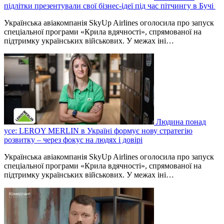
підлітки презентували свої бізнес-ідеї під час пітчингу в Бучі
Українська авіакомпанія SkyUp Airlines оголосила про запуск
спеціальної програми «Крила вдячності», спрямованої на
підтримку українських військових. У межах іні…
Людина понад
усе: LEROY MERLIN в Україні формує нову стратегію
розвитку – через фокус на людях і довірі
Українська авіакомпанія SkyUp Airlines оголосила про запуск
спеціальної програми «Крила вдячності», спрямованої на
підтримку українських військових. У межах іні…