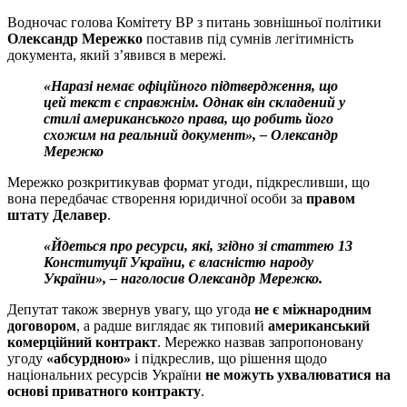
Водночас голова Комітету ВР з питань зовнішньої політики
Олександр Мережко
поставив під сумнів легітимність
документа, який з’явився в мережі.
«Наразі немає офіційного підтвердження, що
цей текст є справжнім. Однак він складений у
стилі американського права, що робить його
схожим на реальний документ», – Олександр
Мережко
Мережко розкритикував формат угоди, підкресливши, що
вона передбачає створення юридичної особи за
правом
штату Делавер
.
«Йдеться про ресурси, які, згідно зі статтею 13
Конституції України, є власністю народу
України», – наголосив
Олександр Мережко
.
Депутат також звернув увагу, що угода
не є міжнародним
договором
, а радше виглядає як типовий
американський
комерційний контракт
. Мережко назвав запропоновану
угоду
«абсурдною»
і підкреслив, що рішення щодо
національних ресурсів України
не можуть ухвалюватися на
основі приватного контракту
.