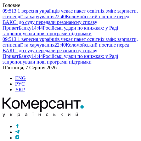
Головне
09:51
З 1 вересня українців чекає пакет освітніх змін: зарплати,
стипендії та харчування
22:40
Коломойський постане перед
ВАКС: до суду передали резонансну справу
ПриватБанку
14:44
Російські удари по книжках: у Раді
запропонували нові програми підтримки
09:51
З 1 вересня українців чекає пакет освітніх змін: зарплати,
стипендії та харчування
22:40
Коломойський постане перед
ВАКС: до суду передали резонансну справу
ПриватБанку
14:44
Російські удари по книжках: у Раді
запропонували нові програми підтримки
П’ятниця, 7 Серпня 2026
ENG
РУС
УКР