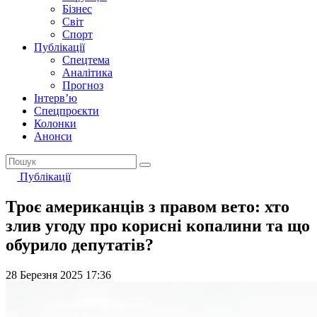
Бізнес
Світ
Спорт
Публікації
Спецтема
Аналітика
Прогноз
Інтерв’ю
Спецпроєкти
Колонки
Анонси
Публікації
Троє американців з правом вето: хто
злив угоду про корисні копалини та що
обурило депутатів?
28 Березня 2025 17:36