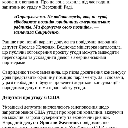
корисних копалин. Про це вона заявила під час години
запитань до уряду у Верховній Раді.
«Опрацьовуємо. Це робоча версія, яка, по суті,
відображає позицію юридичних американських
радників. Ми формуємо свою позицію», —
зазначила Свириденко.
Раніше про новий варіант документа повідомив народний
депутат Ярослав Железняк. Водночас міністерка наголосила,
що публічні обговорення проєкту угоди можуть зашкодити
переговорам та ускладнити діалог з американськими
партнерами.
Свириденко також запевнила, що після досягнення консенсусу
уряд представить офіційну позицію парламенту. За її словами,
у разі необхідності будуть проведені додаткові консультації з
народними депутатами щодо змісту угоди.
Депутати про угоду зі США
Українські депутати висловлюють занепокоєння щодо
запропонованої США угоди про корисні копалини, вказуючи
на можливі загрози суверенітету та економічні ризики.
Народний депутат
Ярослав Железняк
повідомив, що
отримав текст проєкту угоди між Україною та США щодо