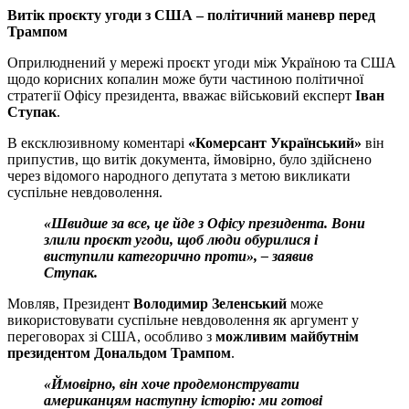
Витік проєкту угоди з США – політичний маневр перед
Трампом
Оприлюднений у мережі проєкт угоди між Україною та США
щодо корисних копалин може бути частиною політичної
стратегії Офісу президента, вважає військовий експерт
Іван
Ступак
.
В ексклюзивному коментарі
«Комерсант Український»
він
припустив, що витік документа, ймовірно, було здійснено
через відомого народного депутата з метою викликати
суспільне невдоволення.
«Швидше за все, це йде з Офісу президента. Вони
злили проєкт угоди, щоб люди обурилися і
виступили категорично проти», – заявив
Ступак.
Мовляв, Президент
Володимир Зеленський
може
використовувати суспільне невдоволення як аргумент у
переговорах зі США, особливо з
можливим майбутнім
президентом Дональдом Трампом
.
«Ймовірно, він хоче продемонструвати
американцям наступну історію: ми готові