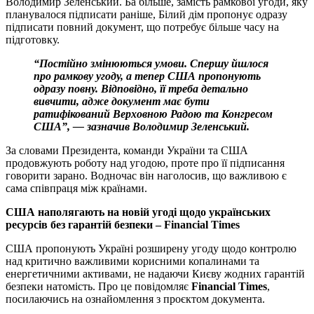
Володимир Зеленський. Ба більше, замість рамкової угоди, яку
планувалося підписати раніше, Білий дім пропонує одразу
підписати повний документ, що потребує більше часу на
підготовку.
“Постійно змінюються умови. Спершу йшлося
про рамкову угоду, а тепер США пропонують
одразу повну. Відповідно, її треба детально
вивчити, адже документ має бути
ратифікований Верховною Радою та Конгресом
США”, — зазначив Володимир Зеленський.
За словами Президента, команди України та США
продовжують роботу над угодою, проте про її підписання
говорити зарано. Водночас він наголосив, що важливою є
сама співпраця між країнами.
США наполягають на новій угоді щодо українських
ресурсів без гарантій безпеки – Financial Times
США пропонують Україні розширену угоду щодо контролю
над критично важливими корисними копалинами та
енергетичними активами, не надаючи Києву жодних гарантій
безпеки натомість. Про це повідомляє
Financial Times
,
посилаючись на ознайомлення з проєктом документа.