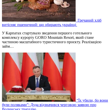
Гречаний хліб
витісняє пшеничний: що обирають українці
У Карпатах стартувало зведення першого готельного
комплексу курорту GORO Mountain Resort, який стане
частиною масштабного туристичного проєкту. Реалізацією
займ…
“Їх убили, бо вони
були поляками”: Дуда відзначився черговою заявою про
Волинську трагедію