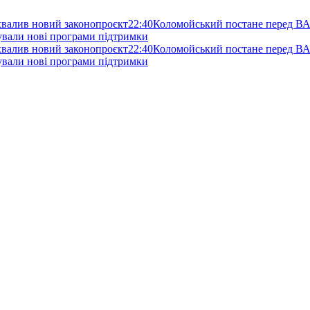
схвалив новий законопроєкт
22:40
Коломойський постане перед ВА
нували нові програми підтримки
схвалив новий законопроєкт
22:40
Коломойський постане перед ВА
нували нові програми підтримки