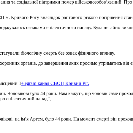
вання та соціальної підтримки помер військовозобов’язаний. Пр
СП м. Кривого Рогу внаслідок раптового різкого погіршення стан
оводжувалось ознаками епілептичного нападу. Була негайно викл
,
статували біологічну смерть без ознак фізичного впливу.
охоронних органів, до завершення яких просимо утриматись від е
місцевий T
elegram-канал СВОЇ | Кривий Ріг.
й. Чоловікові було 44 роки. Нам кажуть, що чоловік саме прохо
про епілептичний напад”,
ікові, на ім’я Артем, було 44 роки. На момент смерті він проходи