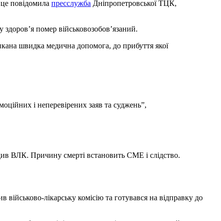
о це повідомила
пресслужба
Дніпропетровської ТЦК,
у здоров’я помер військовозобов’язаний.
икана швидка медична допомога, до прибуття якої
моційних і неперевірених заяв та суджень”,
див ВЛК. Причину смерті встановить СМЕ і слідство.
в військово-лікарську комісію та готувався на відправку до