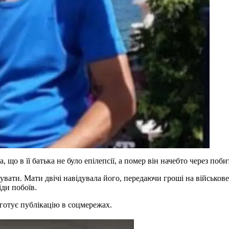
, що в її батька не було епілепсії, а помер він начебто через поб
ізувати. Мати двічі навідувала його, передаючи гроші на військов
іди побоїв.
готує публікацію в соцмережах.