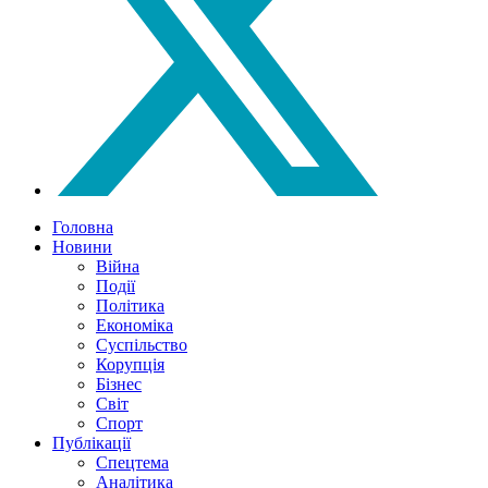
Головна
Новини
Війна
Події
Політика
Економіка
Суспільство
Корупція
Бізнес
Світ
Спорт
Публікації
Спецтема
Аналітика