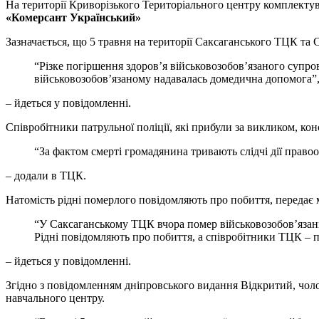
На території Криворізького Територіального центру комплекту
«Комерсант Український»
Зазначається, що 5 травня на території Саксаганського ТЦК та 
“Різке погіршення здоров’я військовозобов’язаного супр
військовозобов’язаному надавалась домедична допомога”
– йдеться у повідомленні.
Співробітники патрульної поліції, які прибули за викликом, кон
“За фактом смерті громадянина тривають слідчі дії право
– додали в ТЦК.
Натомість рідні померлого повідомляють про побиття, передає 
“У Саксаганському ТЦК вчора помер військовозобов’язани
Рідні повідомляють про побиття, а співробітники ТЦК – 
– йдеться у повідомленні.
Згідно з повідомленням дніпровського видання Відкритий, чолов
навчального центру.