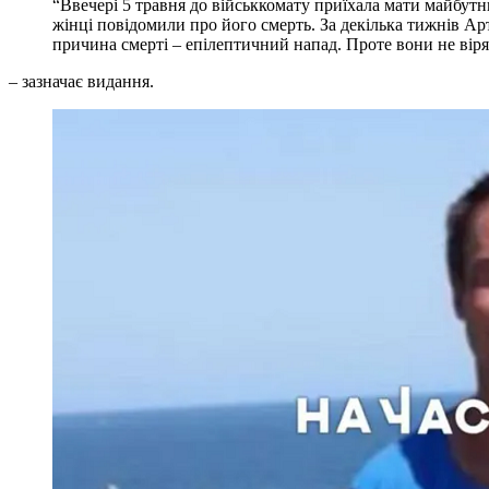
“Ввечері 5 травня до військкомату приїхала мати майбутнь
жінці повідомили про його смерть. За декілька тижнів А
причина смерті – епілептичний напад. Проте вони не віря
– зазначає видання.