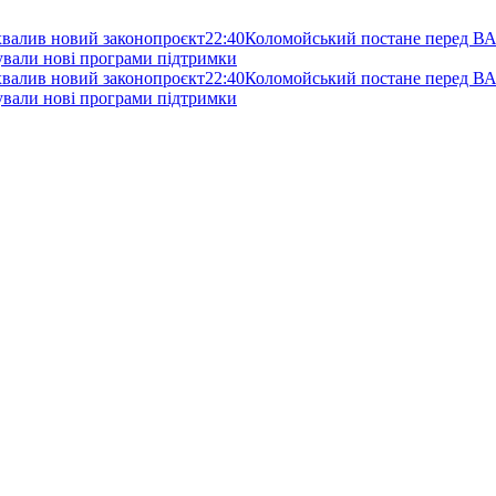
схвалив новий законопроєкт
22:40
Коломойський постане перед ВА
нували нові програми підтримки
схвалив новий законопроєкт
22:40
Коломойський постане перед ВА
нували нові програми підтримки