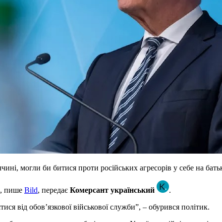
ині, могли би битися проти російських агресорів у себе на бать
н, пише
Bild
, передає
Комерсант український
.
ися від обов’язкової військової служби”, – обурився політик.