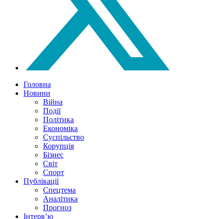
Головна
Новини
Війна
Події
Політика
Економіка
Суспільство
Корупція
Бізнес
Світ
Спорт
Публікації
Спецтема
Аналітика
Прогноз
Інтерв’ю