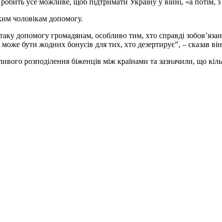
 робить усе можливе, щоб підтримати Україну у війні, «а потім, 
ким чоловікам допомогу.
аку допомогу громадянам, особливо тим, хто справді зобов’язани
 може бути жодних бонусів для тих, хто дезертирує”, – сказав він
ивого розподілення біженців між країнами та зазначили, що кіль