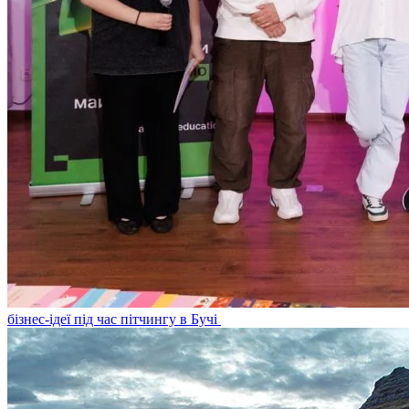
бізнес-ідеї під час пітчингу в Бучі