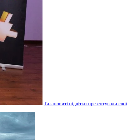
Талановиті підлітки презентували свої