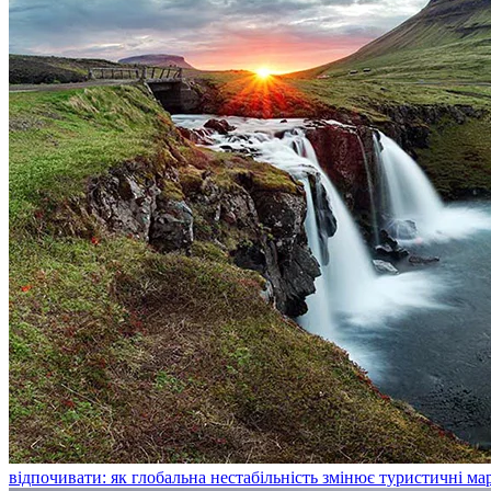
відпочивати: як глобальна нестабільність змінює туристичні м