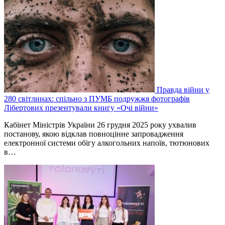
Правда війни у
280 світлинах: спільно з ПУМБ подружжя фотографів
Лібертових презентували книгу «Очі війни»
Кабінет Міністрів України 26 грудня 2025 року ухвалив
постанову, якою відклав повноцінне запровадження
електронної системи обігу алкогольних напоїв, тютюнових
в…