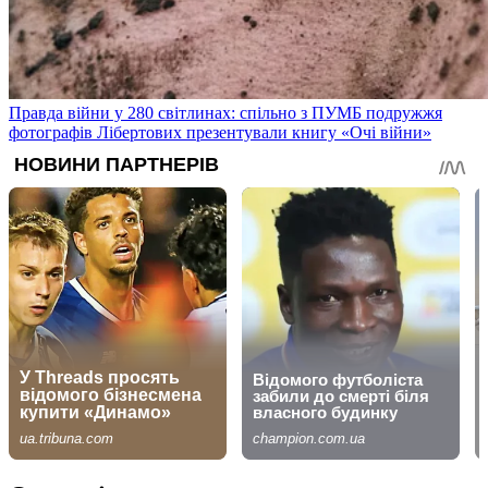
Правда війни у 280 світлинах: спільно з ПУМБ подружжя
фотографів Лібертових презентували книгу «Очі війни»