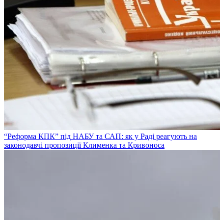
“Реформа КПК” під НАБУ та САП: як у Раді реагують на
законодавчі пропозиції Клименка та Кривоноса