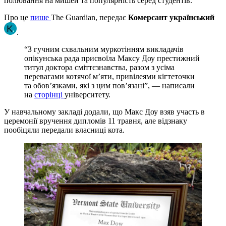
полювання на мишей та популярність серед студентів.
Про це
пише
The Guardian, передає
Комерсант український
.
“З гучним схвальним муркотінням викладачів
опікунська рада присвоїла Максу Доу престижний
титул доктора сміттєзнавства, разом з усіма
перевагами котячої м’яти, привілеями кігтеточки
та обов’язками, які з цим пов’язані”, — написали
на
сторінці
університету.
У навчальному закладі додали, що Макс Доу взяв участь в
церемонії вручення дипломів 11 травня, але відзнаку
пообіцяли передали власниці кота.