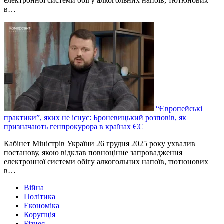
електронної системи обігу алкогольних напоїв, тютюнових
в…
“Європейські
практики”, яких не існує: Броневицький розповів, як
призначають генпрокурора в країнах ЄС
Кабінет Міністрів України 26 грудня 2025 року ухвалив
постанову, якою відклав повноцінне запровадження
електронної системи обігу алкогольних напоїв, тютюнових
в…
Війна
Політика
Економіка
Корупція
Бізнес