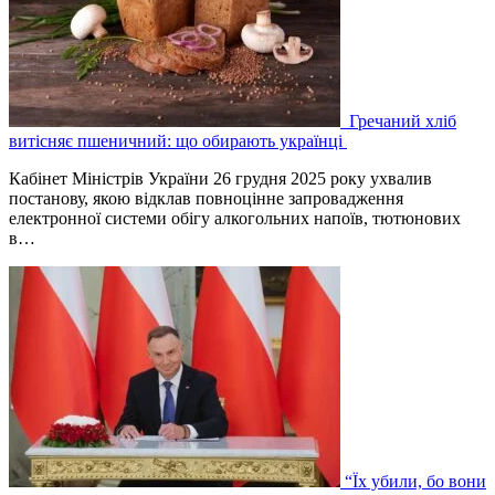
Гречаний хліб
витісняє пшеничний: що обирають українці
Кабінет Міністрів України 26 грудня 2025 року ухвалив
постанову, якою відклав повноцінне запровадження
електронної системи обігу алкогольних напоїв, тютюнових
в…
“Їх убили, бо вони