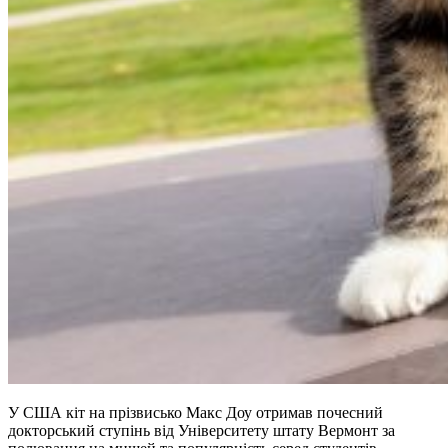
У США кіт на прізвисько Макс Доу отримав почесний
докторський ступінь від Університету штату Вермонт за