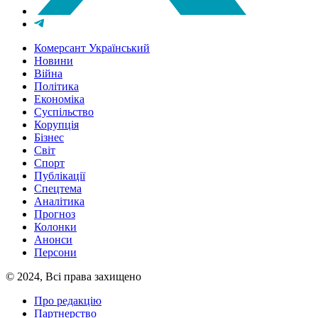
Комерсант Український
Новини
Війна
Політика
Економіка
Суспільство
Корупція
Бізнес
Світ
Спорт
Публікації
Спецтема
Аналітика
Прогноз
Колонки
Анонси
Персони
© 2024, Всі права захищено
Про редакцію
Партнерство