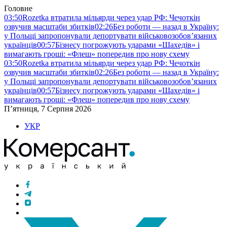
Головне
03:50
Rozetka втратила мільярди через удар РФ: Чечоткін
озвучив масштаби збитків
02:26
Без роботи — назад в Україну:
у Польщі запропонували депортувати військовозобов’язаних
українців
00:57
Бізнесу погрожують ударами «Шахедів» і
вимагають гроші: «Флеш» попередив про нову схему
03:50
Rozetka втратила мільярди через удар РФ: Чечоткін
озвучив масштаби збитків
02:26
Без роботи — назад в Україну:
у Польщі запропонували депортувати військовозобов’язаних
українців
00:57
Бізнесу погрожують ударами «Шахедів» і
вимагають гроші: «Флеш» попередив про нову схему
П’ятниця, 7 Серпня 2026
УКР