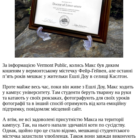
За інформацією Vermont Public, колись Макс був диким
кошеням у вермонтському містечку Фейр-Гейвен, але останні
п’ять років мешкає у жительки Ешлі Доу в селищі Каслтон.
Проте майже весь час, поки він живе з Ешлі Доу, Макс ходить
у кампус університету. Там студенти беруть тварину на руки
та катають у своїх рюкзаках, фотографують для своїх уроків
фотографії та в інший спосіб отримують від кота емоційну
підтримку, повідомляє місцевий сайт.
А втім, не всі задоволені присутністю Макса на території
кампусу. Так, на нього напали здичавілі коти по сусідству.
Однак, щойно про це стало відомо, мешканці студентського
містечка захистили улюбленця. Також вони завжди виконують