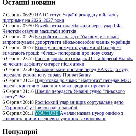
Останні новини
7 Серпня 06:29
НАТО готує Україні рекордну військову
підтримку на 2026–2027 роки
7 Серпня 03:50
Rozetka втратила мільярди через удар РФ:
Чечоткін озвучив масштаби збитків
7 Серпня 02:26
Без роботи — назад в Україну: у Польщі
запропонували депортувати військовозобов’язаних українців
7 Серпня 00:57
Бізнесу погрожують ударами «Шахедів» і
вимагають гроші: «Флеш» попередив про нову схему
6 Серпня 23:55
Росія вдарила по складах JTI та Imperial Brands:
чи чекати дефіциту сигарет після атаки
6 Серпня 22:40
Коломойський постане перед ВАКС: до суду
передали резонансну справу ПриватБанку
6 Серпня 21:52
Підготовка до зими: “Нафтогаз” передав МЗС
перелік критично важливих міжнародних проєктів
6 Серпня 21:16
Швеція передасть Україні судно “тіньового
флоту” РФ
6 Серпня 20:48
Російський удар знищив сортувальне депо
“Укрпошти” у Павлограді, є загиблі
6 Серпня 20:11
YOUTUBE
Амалян назвав цукор однією з
головних причин серцево-судинних захворювань
Популярні