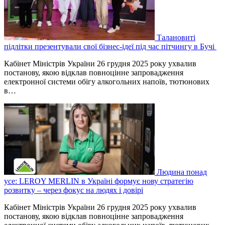
Талановиті
підлітки презентували свої бізнес-ідеї під час пітчингу в Бучі
Кабінет Міністрів України 26 грудня 2025 року ухвалив
постанову, якою відклав повноцінне запровадження
електронної системи обігу алкогольних напоїв, тютюнових
в…
Людина понад
усе: LEROY MERLIN в Україні формує нову стратегію
розвитку – через фокус на людях і довірі
Кабінет Міністрів України 26 грудня 2025 року ухвалив
постанову, якою відклав повноцінне запровадження