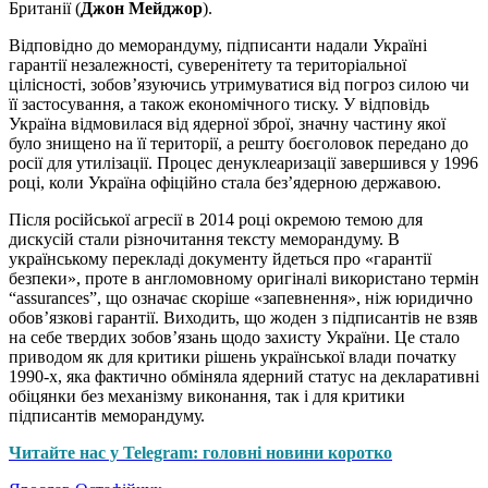
Британії (
Джон Мейджор
).
Відповідно до меморандуму, підписанти надали Україні
гарантії незалежності, суверенітету та територіальної
цілісності, зобов’язуючись утримуватися від погроз силою чи
її застосування, а також економічного тиску. У відповідь
Україна відмовилася від ядерної зброї, значну частину якої
було знищено на її території, а решту боєголовок передано до
росії для утилізації. Процес денуклеаризації завершився у 1996
році, коли Україна офіційно стала без’ядерною державою.
Після російської агресії в 2014 році окремою темою для
дискусій стали різночитання тексту меморандуму. В
українському перекладі документу йдеться про «гарантії
безпеки», проте в англомовному оригіналі використано термін
“assurances”, що означає скоріше «запевнення», ніж юридично
обов’язкові гарантії. Виходить, що жоден з підписантів не взяв
на себе твердих зобов’язань щодо захисту України. Це стало
приводом як для критики рішень української влади початку
1990-х, яка фактично обміняла ядерний статус на декларативні
обіцянки без механізму виконання, так і для критики
підписантів меморандуму.
Читайте нас у Telegram: головні новини коротко