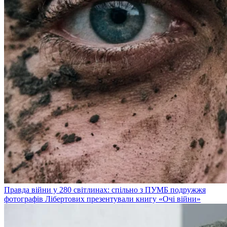
Правда війни у 280 світлинах: спільно з ПУМБ подружжя
фотографів Лібертових презентували книгу «Очі війни»