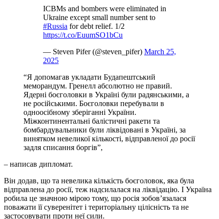
ICBMs and bombers were eliminated in
Ukraine except small number sent to
#Russia
for debt relief. 1/2
https://t.co/EuumSO1bCu
— Steven Pifer (@steven_pifer)
March 25,
2025
“Я допомагав укладати Будапештський
меморандум. Гренелл абсолютно не правий.
Ядерні боєголовки в Україні були радянськими, а
не російськими. Боєголовки перебували в
одноосібному зберіганні України.
Міжконтинентальні балістичні ракети та
бомбардувальники були ліквідовані в Україні, за
винятком невеликої кількості, відправленої до росії
задля списання боргів”,
– написав дипломат.
Він додав, що та невелика кількість боєголовок, яка була
відправлена до росії, теж надсилалася на ліквідацію. І Україна
робила це значною мірою тому, що росія зобов’язалася
поважати її суверенітет і територіальну цілісність та не
застосовувати проти неї сили.