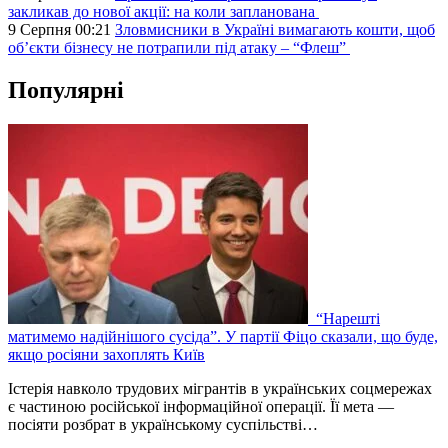
закликав до нової акції: на коли запланована
9 Серпня 00:21
Зловмисники в Україні вимагають кошти, щоб
об’єкти бізнесу не потрапили під атаку – “Флеш”
Популярні
“Нарешті
матимемо надійнішого сусіда”. У партії Фіцо сказали, що буде,
якщо росіяни захоплять Київ
Істерія навколо трудових мігрантів в українських соцмережах
є частиною російської інформаційної операції. Її мета —
посіяти розбрат в українському суспільстві…