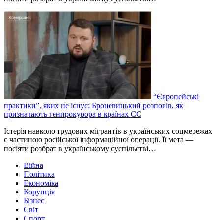
“Європейські
практики”, яких не існує: Броневицький розповів, як
призначають генпрокурора в країнах ЄС
Істерія навколо трудових мігрантів в українських соцмережах
є частиною російської інформаційної операції. Її мета —
посіяти розбрат в українському суспільстві…
Війна
Політика
Економіка
Корупція
Бізнес
Світ
Спорт