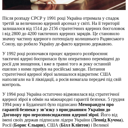
Після розпаду СРСР у 1991 році Україна отримала у спадок
третій за величиною ядерний арсенал у світі. На її території
залишалося від 1514 до 2156 стратегічних ядерних боєголовок
і від 2800 до 4200 тактичних ядерних зарядів. Це становило
значну частину ядерного потенціалу колишнього Радянського
Союзу, що робило Україну де-факто ядерною державою.
У 1992 році розпочався процес ядерного роззброєння:
тактичні ядерні боєприпаси були оперативно переміщені до
росії для знищення, і вже в травні того ж року останній
ешелон з ними прибув на російські заводи. Питання
стратегічної ядерної зброї залишалося відкритим: США
наполягали на її ліквідації, а росія вимагала передачі під свій
контроль.
У 1994 році Україна остаточно відмовилася від стратегічної
ядерної зброї в обмін на міжнародні гарантії безпеки. 5 грудня
1994 року в Будапешті було підписано
Меморандум про
гарантії безпеки у зв’язку з приєднанням України до
Договору про нерозповсюдження ядерної зброї
. Його від
імені своїх держав підписали лідери України (
Леонід Кучма
),
Росії (
Борис Єльцин
), США (
Білл Клінтон
) і Великої