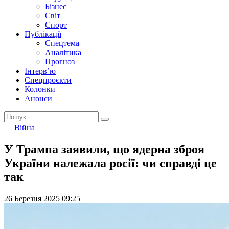
Бізнес
Світ
Спорт
Публікації
Спецтема
Аналітика
Прогноз
Інтерв’ю
Спецпроєкти
Колонки
Анонси
Війна
У Трампа заявили, що ядерна зброя
України належала росії: чи справді це
так
26 Березня 2025 09:25