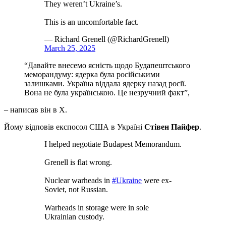
They weren’t Ukraine’s.
This is an uncomfortable fact.
— Richard Grenell (@RichardGrenell)
March 25, 2025
“Давайте внесемо ясність щодо Будапештського
меморандуму: ядерка була російськими
залишками. Україна віддала ядерку назад росії.
Вона не була українською. Це незручний факт”,
– написав він в Х.
Йому відповів експосол США в Україні
Стівен Пайфер
.
I helped negotiate Budapest Memorandum.
Grenell is flat wrong.
Nuclear warheads in
#Ukraine
were ex-
Soviet, not Russian.
Warheads in storage were in sole
Ukrainian custody.