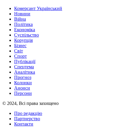
Комерсант Український
Новини
Війна
Політика
Економіка
Суспільство
Корупція
Бізнес
Світ
Спорт
Публікації
Спецтема
Аналітика
Прогноз
Колонки
Анонси
Персони
© 2024, Всі права захищено
Про редакцію
Партнерство
Контакти