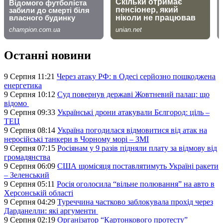
Останні новини
9 Серпня 11:21
Через атаку РФ: в Одесі серйозно пошкоджена
енергетика
9 Серпня 10:12
Суд повернув державі Жовтневий палац: що
відомо
9 Серпня 09:33
Українські дрони атакували Бєлгород: ціль –
ТЕЦ
9 Серпня 08:14
Україна погодилася відмовитися від атак на
неросійські танкери в Чорному морі – ЗМІ
9 Серпня 07:15
Росіянам у 9 разів підняли плату за відмову від
громадянства
9 Серпня 06:09
США щомісяця поставлятимуть Україні ракети
– Зеленський
9 Серпня 05:11
Росія оголосила “вільне полювання” на авто в
Херсонській області
9 Серпня 04:29
Туреччина частково заблокувала прохід через
Дарданелли: які аргументи
9 Серпня 02:19
Організатор “Картонкового протесту”