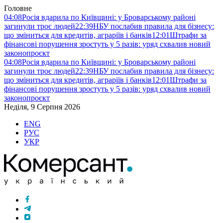
Головне
04:08
Росія вдарила по Київщині: у Броварському районі
загинули троє людей
22:39
НБУ послабив правила для бізнесу:
що зміниться для кредитів, аграріїв і банків
12:01
Штрафи за
фінансові порушення зростуть у 5 разів: уряд схвалив новий
законопроєкт
04:08
Росія вдарила по Київщині: у Броварському районі
загинули троє людей
22:39
НБУ послабив правила для бізнесу:
що зміниться для кредитів, аграріїв і банків
12:01
Штрафи за
фінансові порушення зростуть у 5 разів: уряд схвалив новий
законопроєкт
Неділя, 9 Серпня 2026
ENG
РУС
УКР