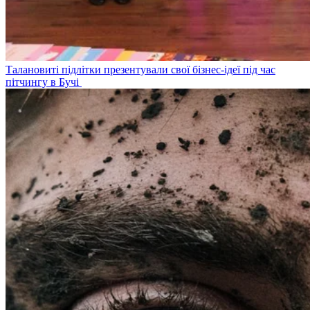
Талановиті підлітки презентували свої бізнес-ідеї під час
пітчингу в Бучі