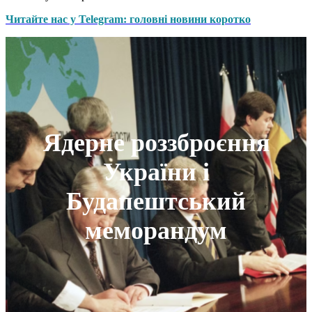
Читайте нас у Telegram: головні новини коротко
Ядерне роззброєння
України і
Будапештський
меморандум