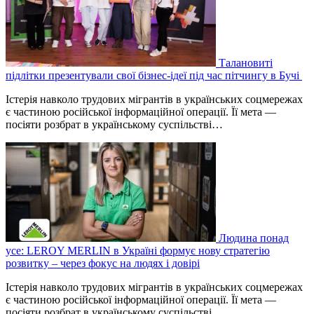
Талановиті
підлітки презентували свої бізнес-ідеї під час пітчингу в Бучі
Істерія навколо трудових мігрантів в українських соцмережах
є частиною російської інформаційної операції. Її мета —
посіяти розбрат в українському суспільстві…
Людина понад
усе: LEROY MERLIN в Україні формує нову стратегію
розвитку – через фокус на людях і довірі
Істерія навколо трудових мігрантів в українських соцмережах
є частиною російської інформаційної операції. Її мета —
посіяти розбрат в українському суспільстві…