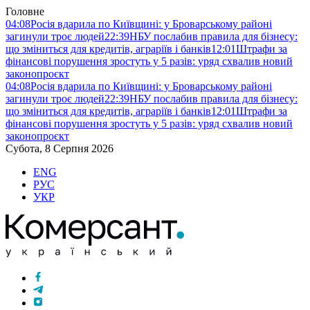
Головне
04:08
Росія вдарила по Київщині: у Броварському районі
загинули троє людей
22:39
НБУ послабив правила для бізнесу:
що зміниться для кредитів, аграріїв і банків
12:01
Штрафи за
фінансові порушення зростуть у 5 разів: уряд схвалив новий
законопроєкт
04:08
Росія вдарила по Київщині: у Броварському районі
загинули троє людей
22:39
НБУ послабив правила для бізнесу:
що зміниться для кредитів, аграріїв і банків
12:01
Штрафи за
фінансові порушення зростуть у 5 разів: уряд схвалив новий
законопроєкт
Субота, 8 Серпня 2026
ENG
РУС
УКР