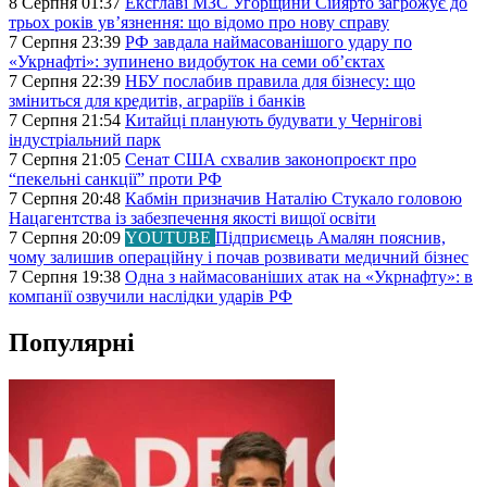
8 Серпня 01:37
Ексглаві МЗС Угорщини Сійярто загрожує до
трьох років ув’язнення: що відомо про нову справу
7 Серпня 23:39
РФ завдала наймасованішого удару по
«Укрнафті»: зупинено видобуток на семи об’єктах
7 Серпня 22:39
НБУ послабив правила для бізнесу: що
зміниться для кредитів, аграріїв і банків
7 Серпня 21:54
Китайці планують будувати у Чернігові
індустріальний парк
7 Серпня 21:05
Сенат США схвалив законопроєкт про
“пекельні санкції” проти РФ
7 Серпня 20:48
Кабмін призначив Наталію Стукало головою
Нацагентства із забезпечення якості вищої освіти
7 Серпня 20:09
YOUTUBE
Підприємець Амалян пояснив,
чому залишив операційну і почав розвивати медичний бізнес
7 Серпня 19:38
Одна з наймасованіших атак на «Укрнафту»: в
компанії озвучили наслідки ударів РФ
Популярні