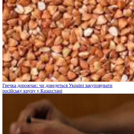
Гречка дорожчає: чи доведеться Україні закуповувати
російську крупу у Казахстані