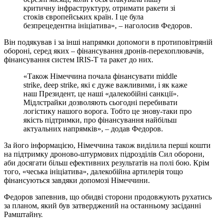
критичну інфраструктуру, отримати ракети зі
стоків європейських країн. І це була
безпрецедентна ініціатива», – наголосив Федоров.
Він подякував і за інші напрямки допомоги в протиповітряній
обороні, серед яких – фінансування дронів-перехоплювачів,
фінансування систем IRIS-T та ракет до них.
«Також Німеччина почала фінансувати middle
strike, deep strike, які є дуже важливими, і як каже
наш Президент, це наші «далекобійні санкції».
Мідлстрайки дозволяють сьогодні перебивати
логістику нашого ворога. Тобто це знову-таки про
якість підтримки, про фінансування найбільш
актуальних напрямків», – додав Федоров.
За його інформацією, Німеччина також виділила перші кошти
на підтримку дроново-штурмових підрозділів Сил оборони,
аби досягати більш ефективних результатів на полі бою. Крім
того, «чеська ініціатива», далекобійна артилерія тощо
фінансуються завдяки допомозі Німеччини.
Федоров запевнив, що обидві сторони продовжують рухатись
за планом, який був затверджений на останньому засіданні
Рамштайну.