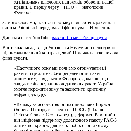
за підтримку ключових напрямків оборони нашої
країни. В першу чергу – ППО», – наголосив
Федоров.
За його словами, йдеться про закупівлі сотень ракет для
систем Patriot, які передавала і фінансувала Німеччина.
Дивіться нас у YouTube:
важливі теми – без цензури
Він також нагадав, що Україна та Німеччина нещодавно
підписали великий контракт, який Німеччина вже почала
фінансувати.
«Наступного року ми почнемо отримувати ці
ракети, і це для нас безпрецедентний пакет
допомоги», – відзначив Федоров, додавши, що
завдяки фінансуванню додаткових ракет, Україна
змогла пережити зиму та захистити критичну
інфраструктуру.
«Взимку за особистою ініціативою пана Бориса
(Бориса Пісторіуса – ред.) на UDCG (Ukraine
Defense Contact Group – ред.), у форматі Рамштайн,
він ініціював підтримку додаткового пакету PAC-3
для нашої країни, для того, щоб в січні-лютому-
березні місяці, коли Росія атакувала нашу