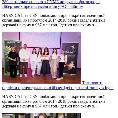
280 світлинах: спільно з ПУМБ подружжя фотографів
Лібертових презентували книгу «Очі війни»
НАБУ, САП та СБУ повідомили про викриття злочинної
організації, яка протягом 2014-2018 років завдала збитків
державі на суму в 967 млн грн. Ідеться про схему з…
Талановиті
підлітки презентували свої бізнес-ідеї під час пітчингу в Бучі
НАБУ, САП та СБУ повідомили про викриття злочинної
організації, яка протягом 2014-2018 років завдала збитків
державі на суму в 967 млн грн. Ідеться про схему з…