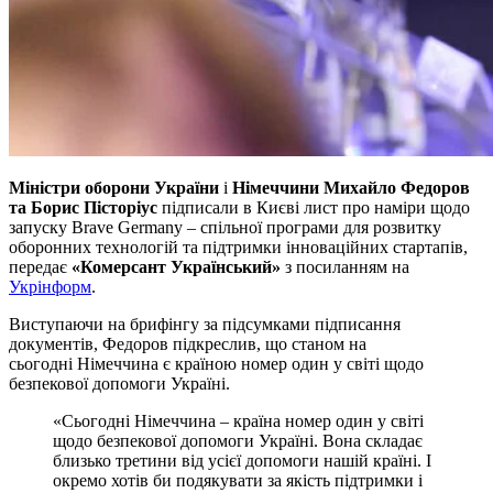
Міністри оборони України
і
Німеччини Михайло Федоров
та Борис Пісторіус
підписали в Києві лист про наміри щодо
запуску Brave Germany – спільної програми для розвитку
оборонних технологій та підтримки інноваційних стартапів,
передає
«Комерсант Український»
з посиланням на
Укрінформ
.
Виступаючи на брифінгу за підсумками підписання
документів, Федоров підкреслив, що станом на
сьогодні Німеччина є країною номер один у світі щодо
безпекової допомоги Україні.
«Сьогодні Німеччина – країна номер один у світі
щодо безпекової допомоги Україні. Вона складає
близько третини від усієї допомоги нашій країні. І
окремо хотів би подякувати за якість підтримки і