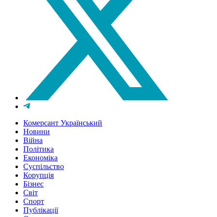
Комерсант Український
Новини
Війна
Політика
Економіка
Суспільство
Корупція
Бізнес
Світ
Спорт
Публікації