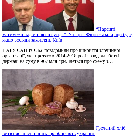
“Нарешті
матимемо надійнішого сусіда”. У партії Фіцо сказали, що буде,
якщо росіяни захоплять Київ
НАБУ, САП та СБУ повідомили про викриття злочинної
організації, яка протягом 2014-2018 років завдала збитків
державі на суму в 967 млн грн. Ідеться про схему з…
Гречаний хліб
витісняє пшеничний: що обирають українці