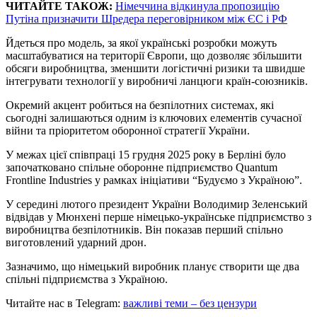
ЧИТАЙТЕ ТАКОЖ:
Німеччина відкинула пропозицію
Путіна призначити Шредера переговірником між ЄС і РФ
Йдеться про модель, за якої українські розробки можуть
масштабуватися на території Європи, що дозволяє збільшити
обсяги виробництва, зменшити логістичні ризики та швидше
інтегрувати технології у виробничі ланцюги країн-союзників.
Окремий акцент робиться на безпілотних системах, які
сьогодні залишаються одним із ключових елементів сучасної
війни та пріоритетом оборонної стратегії України.
У межах цієї співпраці 15 грудня 2025 року в Берліні було
започатковано спільне оборонне підприємство Quantum
Frontline Industries у рамках ініціативи “Будуємо з Україною”.
У середині лютого президент України Володимир Зеленський
відвідав у Мюнхені перше німецько-українське підприємство з
виробництва безпілотників. Він показав перший спільно
виготовлений ударний дрон.
Зазначимо, що німецький виробник планує створити ще два
спільні підприємства з Україною.
Читайте нас в Telegram:
важливі теми – без цензури