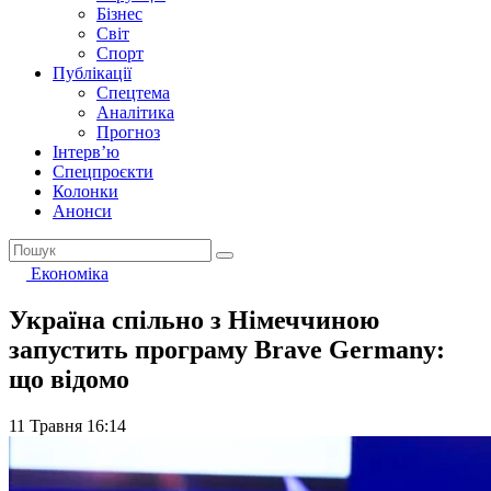
Бізнес
Світ
Спорт
Публікації
Спецтема
Аналітика
Прогноз
Інтерв’ю
Спецпроєкти
Колонки
Анонси
Економіка
Україна спільно з Німеччиною
запустить програму Brave Germany:
що відомо
11 Травня 16:14