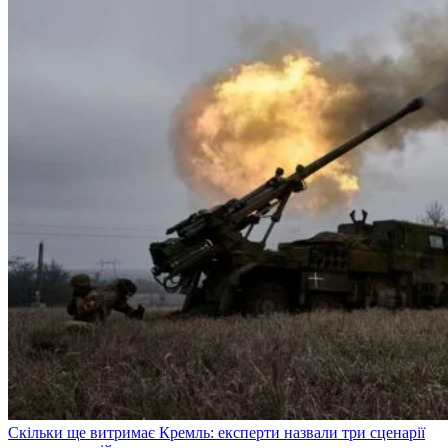
Скільки ще витримає Кремль: експерти назвали три сценарії