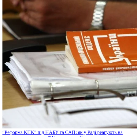
“Реформа КПК” під НАБУ та САП: як у Раді реагують на