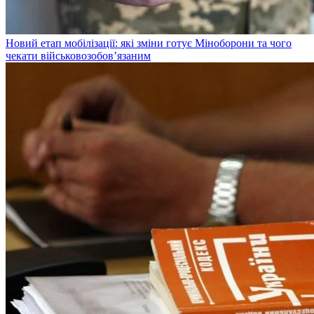
Новий етап мобілізації: які зміни готує Міноборони та чого
чекати військовозобов’язаним