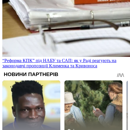
“Реформа КПК” під НАБУ та САП: як у Раді реагують на
законодавчі пропозиції Клименка та Кривоноса