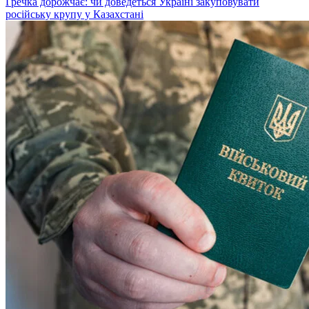
Гречка дорожчає: чи доведеться Україні закуповувати
російську крупу у Казахстані