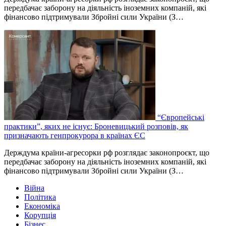
передбачає заборону на діяльність іноземних компаній, які
фінансово підтримували Збройні сили України (З…
“Європейські
практики”, яких не існує: Броневицький розповів, як
призначають генпрокурора в країнах ЄС
Держдума країни-агресорки рф розглядає законопроєкт, що
передбачає заборону на діяльність іноземних компаній, які
фінансово підтримували Збройні сили України (З…
Війна
Політика
Економіка
Корупція
Бізнес