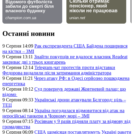
Останні новини
9 Серпня 14:09
Рак експрезидента США Байдена поширився
на кістки – ЗМІ
9 Серпня 13:11
Знайти покупців не вдалося: власник Readeat
закриває дві з трьох книгарень
9 Серпня 12:14
Telegram-чат протестів проти відставки
Федорова видалили після затримання адміністратора
9 Серпня 11:21
Через атаку РФ: в Одесі серйозно пошкоджена
енергетика
9 Серпня 10:12
Суд повернув державі Жовтневий палац: що
відомо
9 Серпня 09:33
Українські дрони атакували Бєлгород: ціль –
ТЕЦ
9 Серпня 08:14
Україна погодилася відмовитися від атак на
неросійські танкери в Чорному морі – ЗМІ
9 Серпня 07:15
Росіянам у 9 разів підняли плату за відмову від
громадянства
9 Серпня 06:09
США щомісяця поставлятимуть Україні ракети