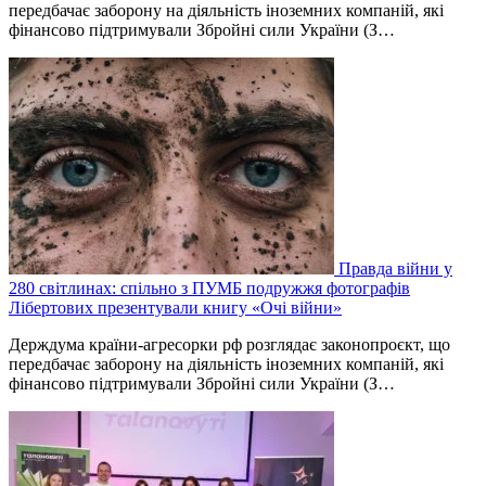
передбачає заборону на діяльність іноземних компаній, які
фінансово підтримували Збройні сили України (З…
Правда війни у
280 світлинах: спільно з ПУМБ подружжя фотографів
Лібертових презентували книгу «Очі війни»
Держдума країни-агресорки рф розглядає законопроєкт, що
передбачає заборону на діяльність іноземних компаній, які
фінансово підтримували Збройні сили України (З…