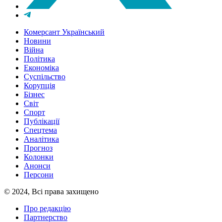
Комерсант Український
Новини
Війна
Політика
Економіка
Суспільство
Корупція
Бізнес
Світ
Спорт
Публікації
Спецтема
Аналітика
Прогноз
Колонки
Анонси
Персони
© 2024, Всі права захищено
Про редакцію
Партнерство