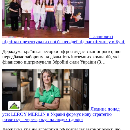
Талановиті
підлітки презентували свої бізнес-ідеї під час пітчингу в Бучі
Держдума країни-агресорки рф розглядає законопроєкт, що
передбачає заборону на діяльність іноземних компаній, які
фінансово підтримували Збройні сили України (З…
Людина понад
усе: LEROY MERLIN в Україні формує нову стратегію
розвитку – через фокус на людях і довірі
Держдума країни-агресорки рф розглядає законопроєкт, що