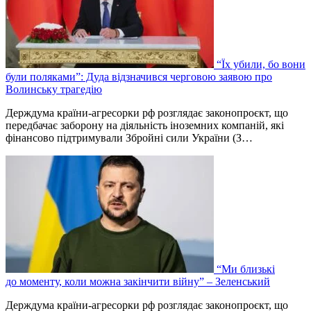
“Їх убили, бо вони
були поляками”: Дуда відзначився черговою заявою про
Волинську трагедію
Держдума країни-агресорки рф розглядає законопроєкт, що
передбачає заборону на діяльність іноземних компаній, які
фінансово підтримували Збройні сили України (З…
“Ми близькі
до моменту, коли можна закінчити війну” – Зеленський
Держдума країни-агресорки рф розглядає законопроєкт, що