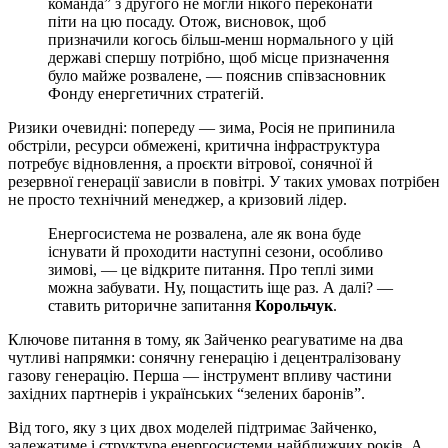
команда” з другого не могли нікого переконати
піти на цю посаду. Отож, висновок, щоб
призначили когось більш-менш нормального у цій
державі спершу потрібно, щоб місце призначення
було майже розвалене, — пояснив співзасновник
Фонду енергетичних стратегій.
Ризики очевидні: попереду — зима, Росія не припинила
обстріли, ресурси обмежені, критична інфраструктура
потребує відновлення, а проєкти вітрової, сонячної й
резервної генерації зависли в повітрі. У таких умовах потрібен
не просто технічний менеджер, а кризовий лідер.
Енергосистема не розвалена, але як вона буде
існувати й проходити наступні сезони, особливо
зимові, — це відкрите питання. Про теплі зими
можна забувати. Ну, пощастить іще раз. А далі? —
ставить риторичне запитання
Корольчук
.
Ключове питання в тому, як Зайченко реагуватиме на два
чутливі напрямки: сонячну генерацію і децентралізовану
газову генерацію. Перша — інструмент впливу частини
західних партнерів і українських “зелених баронів”.
Від того, яку з цих двох моделей підтримає Зайченко,
залежатиме і структура енергосистеми найближчих років. А