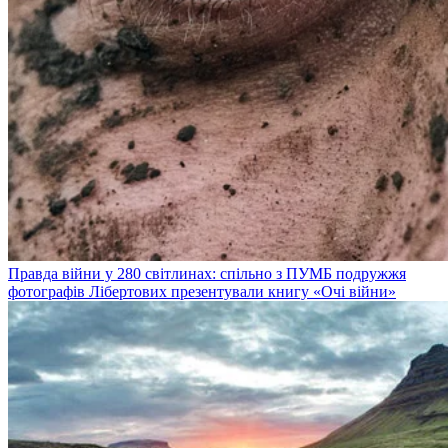
Правда війни у 280 світлинах: спільно з ПУМБ подружжя
фотографів Лібертових презентували книгу «Очі війни»