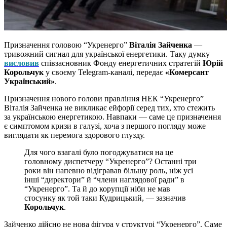
Призначення головою “Укренерго”
Віталія Зайченка
—
тривожний сигнал для української енергетики. Таку думку
висловив
співзасновник Фонду енергетичних стратегій
Юрій
Корольчук
у своєму Telegram-каналі, передає
«Комерсант
Український»
.
Призначення нового голови правління НЕК “Укренерго”
Віталія Зайченка не викликає ейфорії серед тих, хто стежить
за українською енергетикою. Навпаки — саме це призначення
є симптомом кризи в галузі, хоча з першого погляду може
виглядати як перемога здорового глузду.
Для чого взагалі було погоджуватися на це
головному диспетчеру “Укренерго”? Останні три
роки він напевно відігравав більшу роль, ніж усі
інші “директори” й “члени наглядової ради” в
“Укренерго”. Та й до корупції ніби не мав
стосунку як той таки Кудрицький, — зазначив
Корольчук
.
Зайченко дійсно не нова фігура у структурі “Укренерго”. Саме