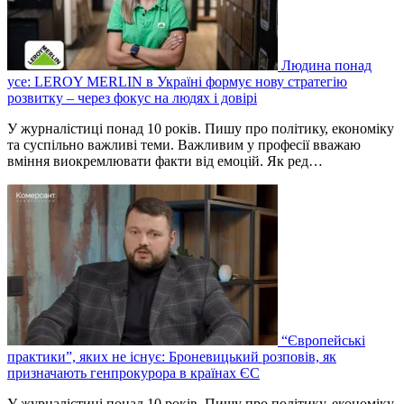
Людина понад
усе: LEROY MERLIN в Україні формує нову стратегію
розвитку – через фокус на людях і довірі
У журналістиці понад 10 років. Пишу про політику, економіку
та суспільно важливі теми. Важливим у професії вважаю
вміння виокремлювати факти від емоцій. Як ред…
“Європейські
практики”, яких не існує: Броневицький розповів, як
призначають генпрокурора в країнах ЄС
У журналістиці понад 10 років. Пишу про політику, економіку