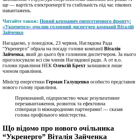
ще — вартість електроенергії та стабільність під час пікових
навантажень.
Читайте також:
Новий керманич енергетичного фронту:
«Укренерго» очолив головний диспетчер компанії Віталій
Зайченко
Нагадаємо, у понеділок, 23 червня, Наглядова Рада
“Укренерго” обрала на посаду голови компанії
Віталія
Зайченка
, який до цього був головним диспетчером. За нього
проголосували всі сім членів Наглядової ради. А от в.о.
голови правління НЕК
Олексій Брехт
залишився лише
членом правління.
Міністр енергетики
Герман Галущенко
особисто представив
нового голову правління.
Переконаний, підприємство чекає результативне
перезавантаження, розвиток та ефективна
співпраця із міжнародними партнерами! — сказав
голова профільного міністерства.
Що відомо про нового очільника
“Укренерго” Віталія Зайченка