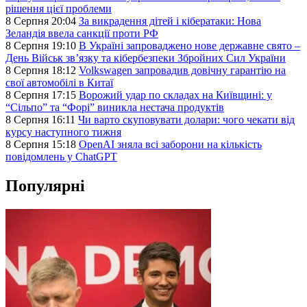
рішення цієї проблеми
8 Серпня 20:04
За викрадення дітей і кібератаки: Нова
Зеландія ввела санкції проти РФ
8 Серпня 19:10
В Україні запроваджено нове державне свято –
День Військ звʼязку та кібербезпеки Збройних Сил України
8 Серпня 18:12
Volkswagen запровадив довічну гарантію на
свої автомобілі в Китаї
8 Серпня 17:15
Ворожий удар по складах на Київщині: у
“Сільпо” та “Форі” виникла нестача продуктів
8 Серпня 16:11
Чи варто скуповувати долари: чого чекати від
курсу наступного тижня
8 Серпня 15:18
OpenAI зняла всі заборони на кількість
повідомлень у ChatGPT
Популярні