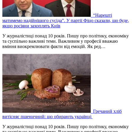
“Нарешті
матимемо надійнішого сусіда”. У партії Фіцо сказали, що буде,
якщо росіяни захоплять Київ
У журналістиці понад 10 років. Пишу про політику, економіку
та суспільно важливі теми. Важливим у професії вважаю
вміння виокремлювати факти від емоцій. Як ред…
Гречаний хліб
витісняє пшеничний: що обирають українці
У журналістиці понад 10 років. Пишу про політику, економіку
та суспільно важливі теми. Важливим у професії вважаю