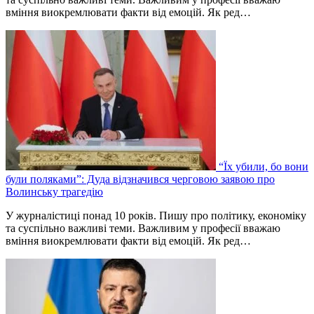
вміння виокремлювати факти від емоцій. Як ред…
“Їх убили, бо вони
були поляками”: Дуда відзначився черговою заявою про
Волинську трагедію
У журналістиці понад 10 років. Пишу про політику, економіку
та суспільно важливі теми. Важливим у професії вважаю
вміння виокремлювати факти від емоцій. Як ред…