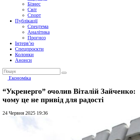
Бізнес
Світ
Спорт
Публікації
Спецтема
Аналітика
Прогноз
Інтерв’ю
Спецпроєкти
Колонки
Анонси
Економіка
“Укренерго” очолив Віталій Зайченко:
чому це не привід для радості
24 Червня 2025 19:36