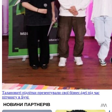
Талановиті підлітки презентували свої бізнес-ідеї під час
пітчингу в Бучі