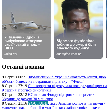
Останні новини
9 Серпня 00:21
Зловмисники в Україні вимагають кошти, щоб
об’єкти бізнесу не потрапили під атаку – “Флеш”
8 Серпня 23:19
Які сюрпризи підготувала погода українцям на
9 серпня: прогноз синоптиків
8 Серпня 22:12
ЄС вніс до Фонду підтримки енергетики
України додаткові 30 млн євро
8 Серпня 21:16
YOUTUBE
Лікар Амалян розповів, як вручну
маркують ракові біопсії в українських лабораторіях, і яке є