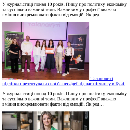
У журналістиці понад 10 років. Пишу про політику, економіку
та суспільно важливі теми. Важливим у професії вважаю
вміння виокремлювати факти від емоцій. Як ред…
Талановиті
підлітки презентували свої бізнес-ідеї під час пітчингу в Бучі
У журналістиці понад 10 років. Пишу про політику, економіку
та суспільно важливі теми. Важливим у професії вважаю
вміння виокремлювати факти від емоцій. Як ред…