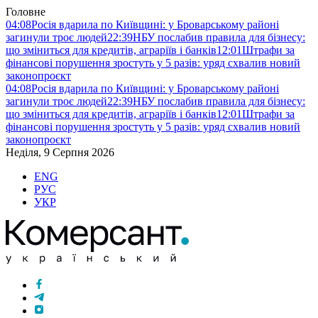
Головне
04:08
Росія вдарила по Київщині: у Броварському районі
загинули троє людей
22:39
НБУ послабив правила для бізнесу:
що зміниться для кредитів, аграріїв і банків
12:01
Штрафи за
фінансові порушення зростуть у 5 разів: уряд схвалив новий
законопроєкт
04:08
Росія вдарила по Київщині: у Броварському районі
загинули троє людей
22:39
НБУ послабив правила для бізнесу:
що зміниться для кредитів, аграріїв і банків
12:01
Штрафи за
фінансові порушення зростуть у 5 разів: уряд схвалив новий
законопроєкт
Неділя, 9 Серпня 2026
ENG
РУС
УКР