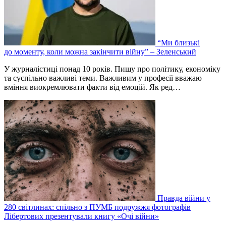
“Ми близькі
до моменту, коли можна закінчити війну” – Зеленський
У журналістиці понад 10 років. Пишу про політику, економіку
та суспільно важливі теми. Важливим у професії вважаю
вміння виокремлювати факти від емоцій. Як ред…
Правда війни у
280 світлинах: спільно з ПУМБ подружжя фотографів
Лібертових презентували книгу «Очі війни»