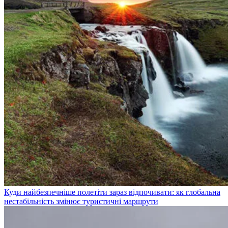
Куди найбезпечніше полетіти зараз відпочивати: як глобальна
нестабільність змінює туристичні маршрути