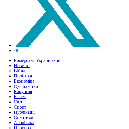
Комерсант Український
Новини
Війна
Політика
Економіка
Суспільство
Корупція
Бізнес
Світ
Спорт
Публікації
Спецтема
Аналітика
Прогноз