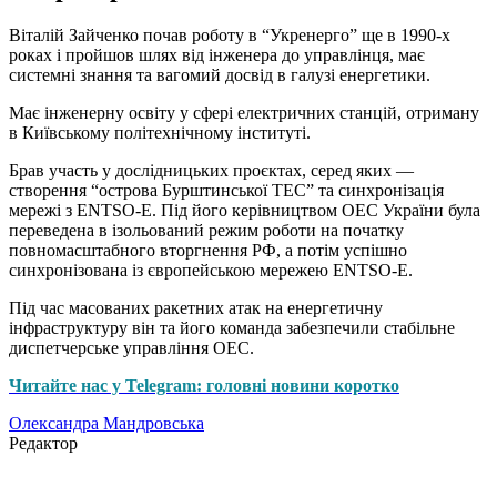
Віталій Зайченко почав роботу в “Укренерго” ще в 1990-х
роках і пройшов шлях від інженера до управлінця, має
системні знання та вагомий досвід в галузі енергетики.
Має інженерну освіту у сфері електричних станцій, отриману
в Київському політехнічному інституті.
Брав участь у дослідницьких проєктах, серед яких —
створення “острова Бурштинської ТЕС” та синхронізація
мережі з ENTSO‑E. Під його керівництвом ОЕС України була
переведена в ізольований режим роботи на початку
повномасштабного вторгнення РФ, а потім успішно
синхронізована із європейською мережею ENTSO‑E.
Під час масованих ракетних атак на енергетичну
інфраструктуру він та його команда забезпечили стабільне
диспетчерське управління OЕС.
Читайте нас у Telegram: головні новини коротко
Олександра Мандровська
Редактор