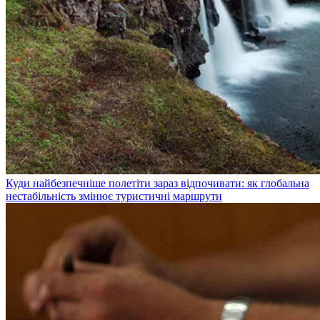
Куди найбезпечніше полетіти зараз відпочивати: як глобальна
нестабільність змінює туристичні маршрути