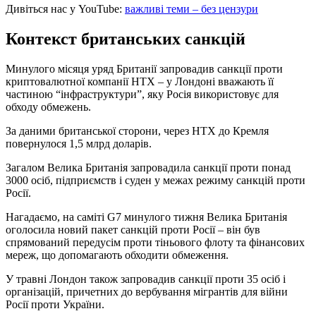
Дивіться нас у YouTube:
важливі теми – без цензури
Контекст британських санкцій
Минулого місяця уряд Британії запровадив санкції проти
криптовалютної компанії HTX – у Лондоні вважають її
частиною “інфраструктури”, яку Росія використовує для
обходу обмежень.
За даними британської сторони, через HTX до Кремля
повернулося 1,5 млрд доларів.
Загалом Велика Британія запровадила санкції проти понад
3000 осіб, підприємств і суден у межах режиму санкцій проти
Росії.
Нагадаємо, на саміті G7 минулого тижня Велика Британія
оголосила новий пакет санкцій проти Росії – він був
спрямований передусім проти тіньового флоту та фінансових
мереж, що допомагають обходити обмеження.
У травні Лондон також запровадив санкції проти 35 осіб і
організацій, причетних до вербування мігрантів для війни
Росії проти України.