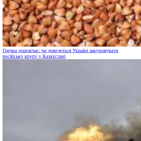
Гречка дорожчає: чи доведеться Україні закуповувати
російську крупу у Казахстані