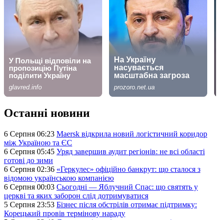
Останні новини
6 Серпня 06:23
Maersk відкрила новий логістичний коридор
між Україною та ЄС
6 Серпня 05:45
Уряд завершив аудит регіонів: не всі області
готові до зими
6 Серпня 02:36
«Геркулес» офіційно банкрут: що сталося з
відомою українською компанією
6 Серпня 00:03
Сьогодні — Яблучний Спас: що святять у
церкві та яких заборон слід дотримуватися
5 Серпня 23:53
Бізнес після обстрілів отримає підтримку:
Корецький провів термінову нараду