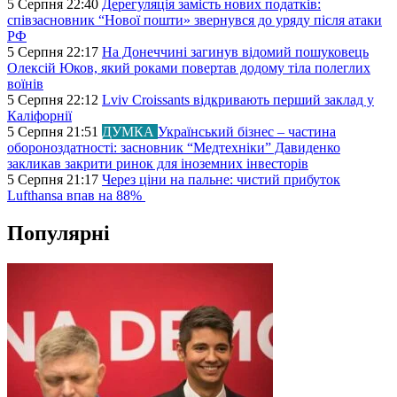
5 Серпня 22:40
Дерегуляція замість нових податків:
співзасновник “Нової пошти» звернувся до уряду після атаки
РФ
5 Серпня 22:17
На Донеччині загинув відомий пошуковець
Олексій Юков, який роками повертав додому тіла полеглих
воїнів
5 Серпня 22:12
Lviv Croissants відкривають перший заклад у
Каліфорнії
5 Серпня 21:51
ДУМКА
Український бізнес – частина
обороноздатності: засновник “Медтехніки” Давиденко
закликав закрити ринок для іноземних інвесторів
5 Серпня 21:17
Через ціни на пальне: чистий прибуток
Lufthansa впав на 88%
Популярні