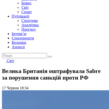
Бізнес
Світ
Спорт
Публікації
Спецтема
Аналітика
Прогноз
Інтерв’ю
Спецпроєкти
Колонки
Анонси
Світ
Велика Британія оштрафувала Sabre
за порушення санкцій проти РФ
17 Червня 18:34