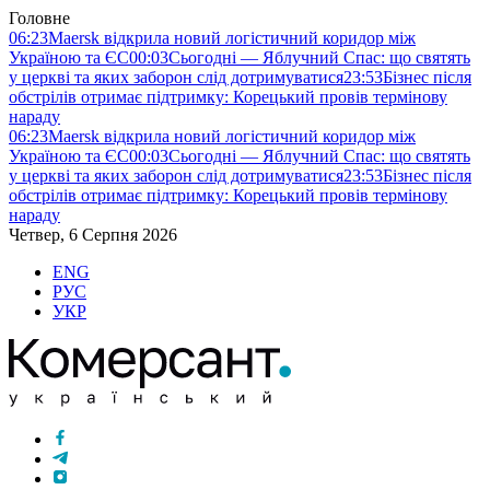
Головне
06:23
Maersk відкрила новий логістичний коридор між
Україною та ЄС
00:03
Сьогодні — Яблучний Спас: що святять
у церкві та яких заборон слід дотримуватися
23:53
Бізнес після
обстрілів отримає підтримку: Корецький провів термінову
нараду
06:23
Maersk відкрила новий логістичний коридор між
Україною та ЄС
00:03
Сьогодні — Яблучний Спас: що святять
у церкві та яких заборон слід дотримуватися
23:53
Бізнес після
обстрілів отримає підтримку: Корецький провів термінову
нараду
Четвер, 6 Серпня 2026
ENG
РУС
УКР