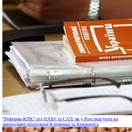
“Реформа КПК” під НАБУ та САП: як у Раді реагують на
законодавчі пропозиції Клименка та Кривоноса