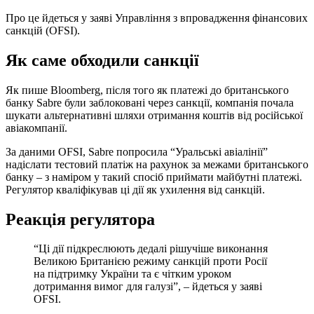
Про це йдеться у заяві Управління з впровадження фінансових
санкцій (OFSI).
Як саме обходили санкції
Як пише Bloomberg, після того як платежі до британського
банку Sabre були заблоковані через санкції, компанія почала
шукати альтернативні шляхи отримання коштів від російської
авіакомпанії.
За даними OFSI, Sabre попросила “Уральські авіалінії”
надіслати тестовий платіж на рахунок за межами британського
банку – з наміром у такий спосіб приймати майбутні платежі.
Регулятор кваліфікував ці дії як ухилення від санкцій.
Реакція регулятора
“Ці дії підкреслюють дедалі рішучіше виконання
Великою Британією режиму санкцій проти Росії
на підтримку України та є чітким уроком
дотримання вимог для галузі”, – йдеться у заяві
OFSI.