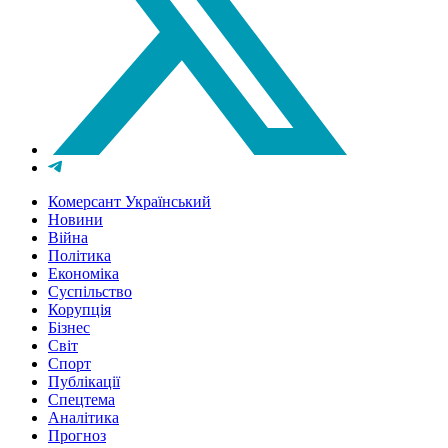
Комерсант Український
Новини
Війна
Політика
Економіка
Суспільство
Корупція
Бізнес
Світ
Спорт
Публікації
Спецтема
Аналітика
Прогноз