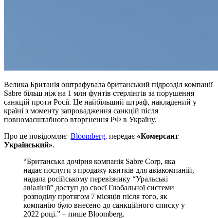
Велика Британія оштрафувала британський підрозділ компанії
Sabre більш ніж на 1 млн фунтів стерлінгів за порушення
санкцій проти Росії. Це найбільший штраф, накладений у
країні з моменту запровадження санкцій після
повномасштабного вторгнення РФ в Україну.
Про це повідомляє
Bloomberg,
передає
«Комерсант
Український»
.
“Британська дочірня компанія Sabre Corp, яка
надає послуги з продажу квитків для авіакомпаній,
надала російському перевізнику “Уральські
авіалінії” доступ до своєї Глобальної системи
розподілу протягом 7 місяців після того, як
компанію було внесено до санкційного списку у
2022 році.” – пише Bloomberg.