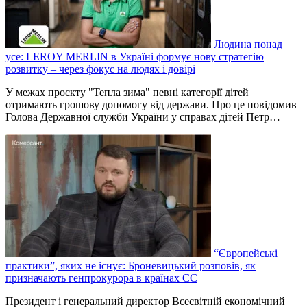
Людина понад
усе: LEROY MERLIN в Україні формує нову стратегію
розвитку – через фокус на людях і довірі
У межах проєкту "Тепла зима" певні категорії дітей
отримають грошову допомогу від держави. Про це повідомив
Голова Державної служби України у справах дітей Петр…
“Європейські
практики”, яких не існує: Броневицький розповів, як
призначають генпрокурора в країнах ЄС
Президент і генеральний директор Всесвітній економічний