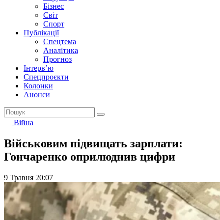
Бізнес
Світ
Спорт
Публікації
Спецтема
Аналітика
Прогноз
Інтерв’ю
Спецпроєкти
Колонки
Анонси
Війна
Військовим підвищать зарплати:
Гончаренко оприлюднив цифри
9 Травня 20:07