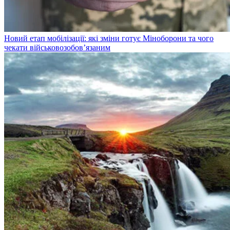
Новий етап мобілізації: які зміни готує Міноборони та чого
чекати військовозобов’язаним