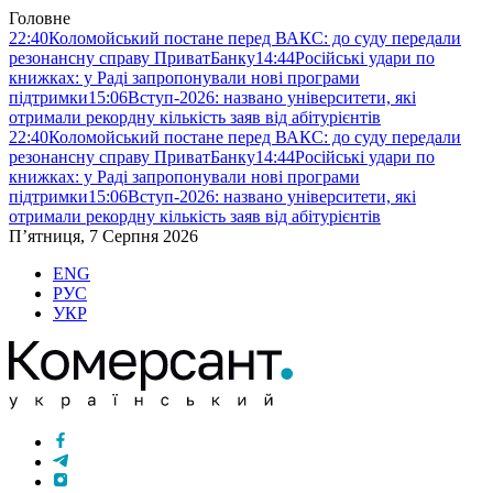
Головне
22:40
Коломойський постане перед ВАКС: до суду передали
резонансну справу ПриватБанку
14:44
Російські удари по
книжках: у Раді запропонували нові програми
підтримки
15:06
Вступ-2026: названо університети, які
отримали рекордну кількість заяв від абітурієнтів
22:40
Коломойський постане перед ВАКС: до суду передали
резонансну справу ПриватБанку
14:44
Російські удари по
книжках: у Раді запропонували нові програми
підтримки
15:06
Вступ-2026: названо університети, які
отримали рекордну кількість заяв від абітурієнтів
П’ятниця, 7 Серпня 2026
ENG
РУС
УКР