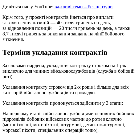
Дивіться нас у YouTube:
важливі теми – без цензури
Крім того, у проєкті контрактів йдеться про виплати
за захоплення позицій — 40 тисяч гривень на день,
за відновлення позицій — 20 тисяч гривень на день, а також
8,7 тисячі гривень за виконання завдань на лінії бойового
зіткнення.
Терміни укладання контрактів
За словами нардепа, укладання контракту строком на 1 рік
виключно для чинних військовослужбовців (служба в бойовій
роті).
Укладання контракту строком від 2-х років і більше для всіх
категорій військовослужбовців та громадян.
Укладання контрактів пропонується здійснити у 3 етапи:
На першому етапі з військовослужбовцями основних бойових
підрозділів бойових військових частин до роти включно
(механізовані, мотопіхотні, штурмові, десантно-штурмові,
морської піхоти, спеціальних операцій тощо);