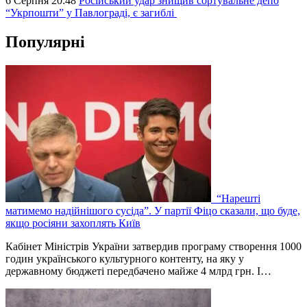
6 Серпня 20:48
Російський удар знищив сортувальне депо
“Укрпошти” у Павлограді, є загиблі
Популярні
“Нарешті
матимемо надійнішого сусіда”. У партії Фіцо сказали, що буде,
якщо росіяни захоплять Київ
Кабінет Міністрів України затвердив програму створення 1000
годин українського культурного контенту, на яку у
державному бюджеті передбачено майже 4 млрд грн. І…