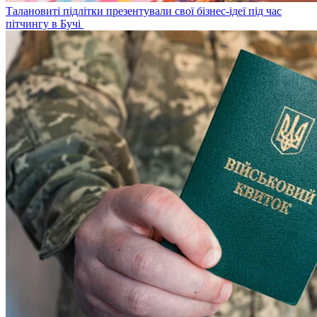
Талановиті підлітки презентували свої бізнес-ідеї під час
пітчингу в Бучі