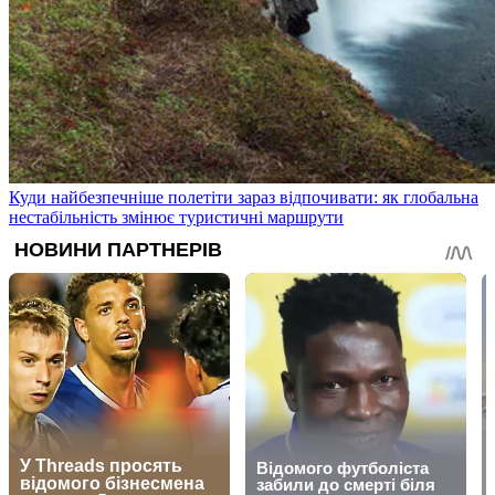
Куди найбезпечніше полетіти зараз відпочивати: як глобальна
нестабільність змінює туристичні маршрути