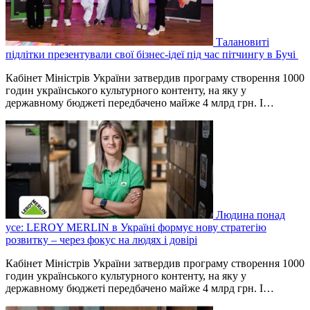
Талановиті
підлітки презентували свої бізнес-ідеї під час пітчингу в Бучі
Кабінет Міністрів України затвердив програму створення 1000
годин українського культурного контенту, на яку у
державному бюджеті передбачено майже 4 млрд грн. І…
Людина понад
усе: LEROY MERLIN в Україні формує нову стратегію
розвитку – через фокус на людях і довірі
Кабінет Міністрів України затвердив програму створення 1000
годин українського культурного контенту, на яку у
державному бюджеті передбачено майже 4 млрд грн. І…