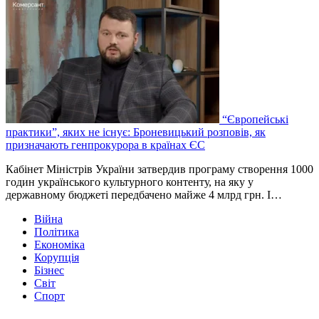
“Європейські
практики”, яких не існує: Броневицький розповів, як
призначають генпрокурора в країнах ЄС
Кабінет Міністрів України затвердив програму створення 1000
годин українського культурного контенту, на яку у
державному бюджеті передбачено майже 4 млрд грн. І…
Війна
Політика
Економіка
Корупція
Бізнес
Світ
Спорт