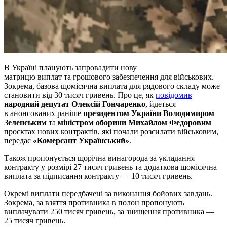
В Україні планують запровадити нову
матрицю виплат та грошового забезпечення для військових.
Зокрема, базова щомісячна виплата для рядового складу може
становити від 30 тисяч гривень. Про це, як
повідомив
народний депутат Олексій Гончаренко
, йдеться
в анонсованих раніше
президентом України Володимиром
Зеленським
та
міністром оборини Михайлом Федоровим
проєктах нових контрактів, які почали розсилати військовим,
передає
«Комерсант Український»
.
Також пропонується щорічна винагорода за укладання
контракту у розмірі 27 тисяч гривень та додаткова щомісячна
виплата за підписання контракту — 10 тисяч гривень.
Окремі виплати передбачені за виконання бойових завдань.
Зокрема, за взяття противника в полон пропонують
виплачувати 250 тисяч гривень, за знищення противника —
25 тисяч гривень.