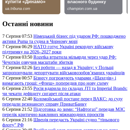
Останні новини
7 Серпня 07:53
Німецький бізнес під ударом РФ: пошкоджено
активи Puma та судна в Чорному морі
7 Серпня 06:29
НАТО готує Україні рекордну військову
підтримку на 2026–2027 роки
7 Серпня 03:50
Rozetka втратила мільярди через удар РФ:
Чечоткін озвучив масштаби збитків
7 Серпня 02:26
Без роботи — назад в Україну: у Польщі
запропонували депортувати військовозобов’язаних українців
7 Серпня 00:57
Бізнесу погрожують ударами «Шахедів» і
вимагають гроші: «Флеш» попередив про нову схему
6 Серпня 23:55
Росія вдарила по складах JTI та Imperial Brands:
чи чекати дефіциту сигарет після атаки
6 Серпня 22:40
Коломойський постане перед ВАКС: до суду
передали резонансну справу ПриватБанку
6 Серпня 21:52
Підготовка до зими: “Нафтогаз” передав МЗС
перелік критично важливих міжнародних проєктів
6 Серпня 21:16
Швеція передасть Україні судно “тіньового
флоту” РФ