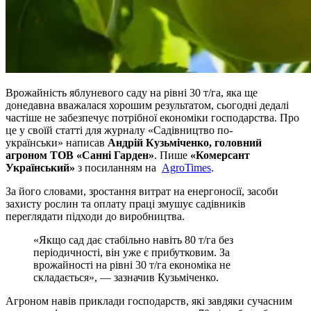
Врожайність яблуневого саду на рівні 30 т/га, яка ще
донедавна вважалася хорошим результатом, сьогодні дедалі
частіше не забезпечує потрібної економіки господарства. Про
це у своїй статті для журналу «Садівництво по-
українськи» написав
Андрій Кузьміченко, головний
агроном ТОВ «Санні Гарден»
. Пише
«Комерсант
Український»
з посиланням на
AgroTimes
.
За його словами, зростання витрат на енергоносії, засоби
захисту рослин та оплату праці змушує садівників
переглядати підходи до виробництва.
«Якщо сад дає стабільно навіть 80 т/га без
періодичності, він уже є прибутковим. За
врожайності на рівні 30 т/га економіка не
складається», — зазначив Кузьміченко.
Агроном навів приклади господарств, які завдяки сучасним