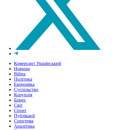
Комерсант Український
Новини
Війна
Політика
Економіка
Суспільство
Корупція
Бізнес
Світ
Спорт
Публікації
Спецтема
Аналітика