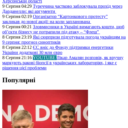
Херсонській області
9 Серпня 04:29
Туреччина частково заблокувала прохід через
Дарданелли: які аргументи
9 Серпня 02:19
Організатор “Картонкового протесту”
закликав до нової акції: на коли запланована
9 Серпня 00:21
Зловмисники в Україні вимагають кошти, щоб
об’єкти бізнесу не потрапили під атаку – “Флеш”
8 Серпня 23:19
Які сюрпризи підготувала погода українцям на
9 серпня: прогноз синоптиків
8 Серпня 22:12
ЄС вніс до Фонду підтримки енергетики
України додаткові 30 млн євро
8 Серпня 21:16
YOUTUBE
Лікар Амалян розповів, як вручну
маркують ракові біопсії в українських лабораторіях, і яке є
рішення цієї проблеми
Популярні