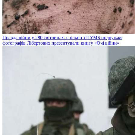
Правда війни у 280 світлинах: спільно з ПУМБ подружжя
фотографів Лібертових презентували книгу «Очі війни»