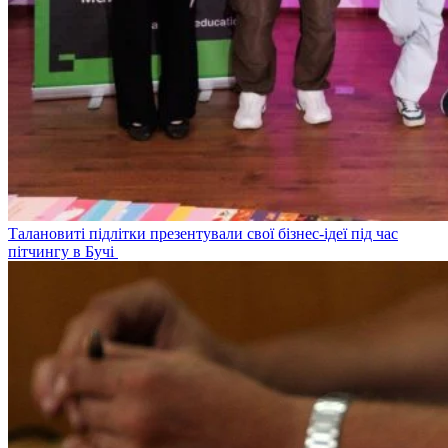
Талановиті підлітки презентували свої бізнес-ідеї під час
пітчингу в Бучі