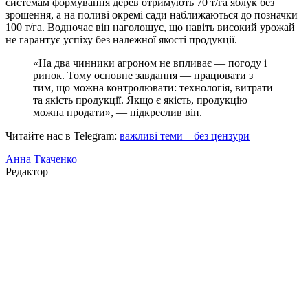
системам формування дерев отримують 70 т/га яблук без
зрошення, а на поливі окремі сади наближаються до позначки
100 т/га. Водночас він наголошує, що навіть високий урожай
не гарантує успіху без належної якості продукції.
«На два чинники агроном не впливає — погоду і
ринок. Тому основне завдання — працювати з
тим, що можна контролювати: технологія, витрати
та якість продукції. Якщо є якість, продукцію
можна продати», — підкреслив він.
Читайте нас в Telegram:
важливі теми – без цензури
Анна Ткаченко
Редактор