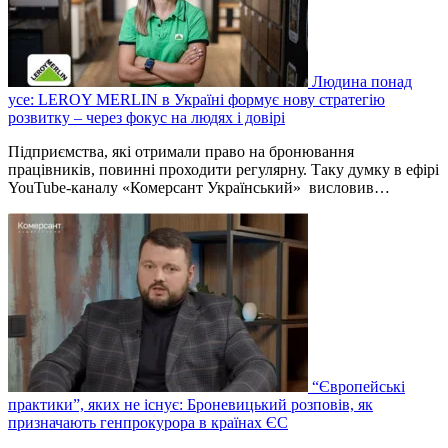
Людина понад
усе: LEROY MERLIN в Україні формує нову стратегію
розвитку – через фокус на людях і довірі
Підприємства, які отримали право на бронювання
працівників, повинні проходити регулярну. Таку думку в ефірі
YouTube-каналу «Комерсант Український» висловив…
“Європейські
практики”, яких не існує: Броневицький розповів, як
призначають генпрокурора в країнах ЄС