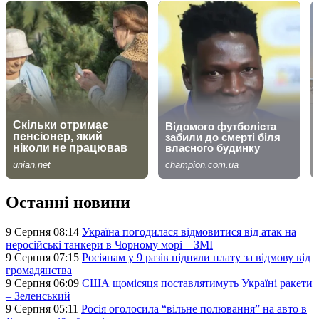
Останні новини
9 Серпня 08:14
Україна погодилася відмовитися від атак на
неросійські танкери в Чорному морі – ЗМІ
9 Серпня 07:15
Росіянам у 9 разів підняли плату за відмову від
громадянства
9 Серпня 06:09
США щомісяця поставлятимуть Україні ракети
– Зеленський
9 Серпня 05:11
Росія оголосила “вільне полювання” на авто в