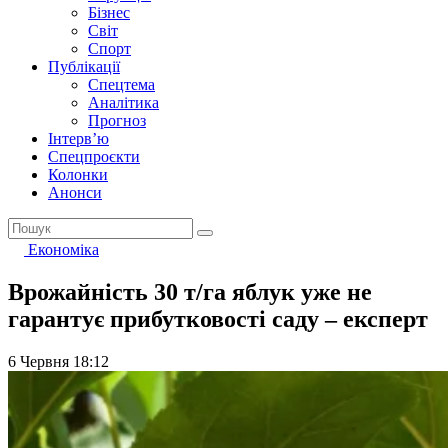
Бізнес
Світ
Спорт
Публікації
Спецтема
Аналітика
Прогноз
Інтерв’ю
Спецпроєкти
Колонки
Анонси
Економіка
Врожайність 30 т/га яблук уже не
гарантує прибутковості саду – експерт
6 Червня 18:12