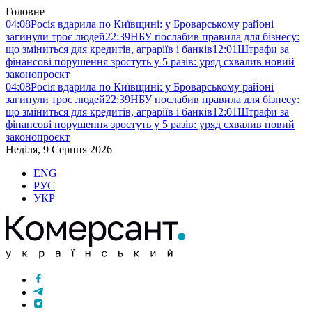
Головне
04:08
Росія вдарила по Київщині: у Броварському районі
загинули троє людей
22:39
НБУ послабив правила для бізнесу:
що зміниться для кредитів, аграріїв і банків
12:01
Штрафи за
фінансові порушення зростуть у 5 разів: уряд схвалив новий
законопроєкт
04:08
Росія вдарила по Київщині: у Броварському районі
загинули троє людей
22:39
НБУ послабив правила для бізнесу:
що зміниться для кредитів, аграріїв і банків
12:01
Штрафи за
фінансові порушення зростуть у 5 разів: уряд схвалив новий
законопроєкт
Неділя, 9 Серпня 2026
ENG
РУС
УКР