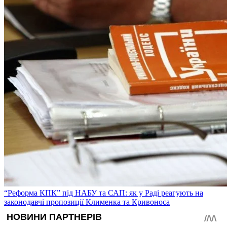
“Реформа КПК” під НАБУ та САП: як у Раді реагують на
законодавчі пропозиції Клименка та Кривоноса