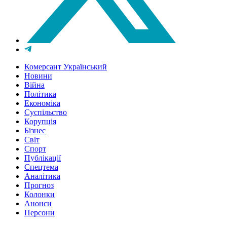
Комерсант Український
Новини
Війна
Політика
Економіка
Суспільство
Корупція
Бізнес
Світ
Спорт
Публікації
Спецтема
Аналітика
Прогноз
Колонки
Анонси
Персони