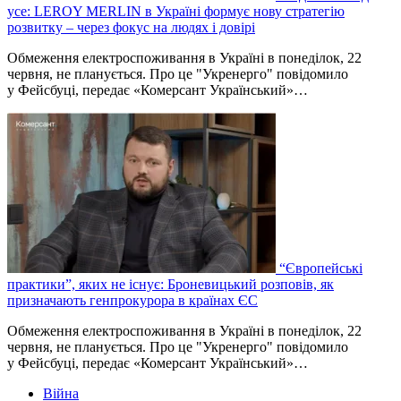
усе: LEROY MERLIN в Україні формує нову стратегію
розвитку – через фокус на людях і довірі
Обмеження електроспоживання в Україні в понеділок, 22
червня, не планується. Про це "Укренерго" повідомило
у Фейсбуці, передає «Комерсант Український»…
“Європейські
практики”, яких не існує: Броневицький розповів, як
призначають генпрокурора в країнах ЄС
Обмеження електроспоживання в Україні в понеділок, 22
червня, не планується. Про це "Укренерго" повідомило
у Фейсбуці, передає «Комерсант Український»…
Війна