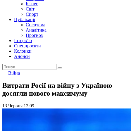
Бізнес
Світ
Спорт
Публікації
Спецтема
Аналітика
Прогноз
Інтерв’ю
Спецпроєкти
Колонки
Анонси
Війна
Витрати Росії на війну з Україною
досягли нового максимуму
13 Червня 12:09