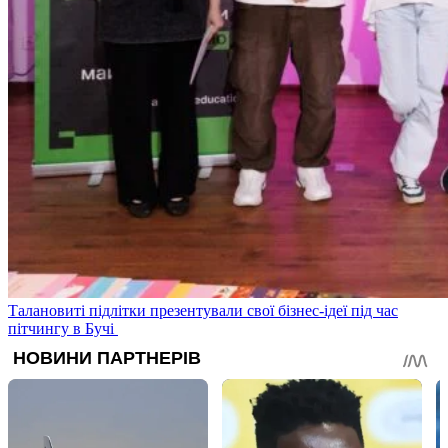
Талановиті підлітки презентували свої бізнес-ідеї під час
пітчингу в Бучі