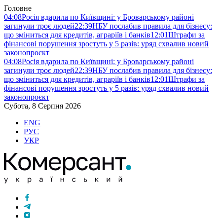
Головне
04:08
Росія вдарила по Київщині: у Броварському районі
загинули троє людей
22:39
НБУ послабив правила для бізнесу:
що зміниться для кредитів, аграріїв і банків
12:01
Штрафи за
фінансові порушення зростуть у 5 разів: уряд схвалив новий
законопроєкт
04:08
Росія вдарила по Київщині: у Броварському районі
загинули троє людей
22:39
НБУ послабив правила для бізнесу:
що зміниться для кредитів, аграріїв і банків
12:01
Штрафи за
фінансові порушення зростуть у 5 разів: уряд схвалив новий
законопроєкт
Субота, 8 Серпня 2026
ENG
РУС
УКР