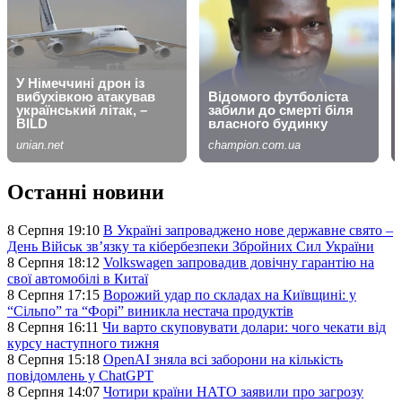
Останні новини
8 Серпня 19:10
В Україні запроваджено нове державне свято –
День Військ звʼязку та кібербезпеки Збройних Сил України
8 Серпня 18:12
Volkswagen запровадив довічну гарантію на
свої автомобілі в Китаї
8 Серпня 17:15
Ворожий удар по складах на Київщині: у
“Сільпо” та “Форі” виникла нестача продуктів
8 Серпня 16:11
Чи варто скуповувати долари: чого чекати від
курсу наступного тижня
8 Серпня 15:18
OpenAI зняла всі заборони на кількість
повідомлень у ChatGPT
8 Серпня 14:07
Чотири країни НАТО заявили про загрозу