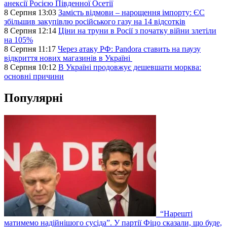
анексії Росією Південної Осетії
8 Серпня 13:03
Замість відмови – нарощення імпорту: ЄС
збільшив закупівлю російського газу на 14 відсотків
8 Серпня 12:14
Ціни на труни в Росії з початку війни злетіли
на 105%
8 Серпня 11:17
Через атаку РФ: Pandora ставить на паузу
відкриття нових магазинів в Україні
8 Серпня 10:12
В Україні продовжує дешевшати морква:
основні причини
Популярні
“Нарешті
матимемо надійнішого сусіда”. У партії Фіцо сказали, що буде,