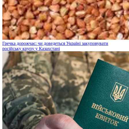
Гречка дорожчає: чи доведеться Україні закуповувати
російську крупу у Казахстані