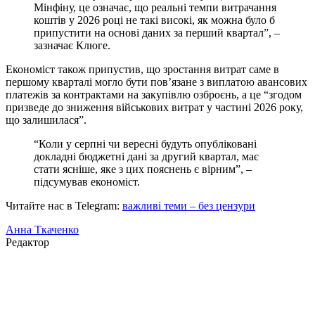
Мінфіну, це означає, що реальні темпи витрачання
коштів у 2026 році не такі високі, як можна було б
припустити на основі даних за перший квартал”, –
зазначає Клюге.
Економіст також припустив, що зростання витрат саме в
першому кварталі могло бути пов’язане з виплатою авансових
платежів за контрактами на закупівлю озброєнь, а це “згодом
призведе до зниження військових витрат у частині 2026 року,
що залишилася”.
“Коли у серпні чи вересні будуть опубліковані
докладні бюджетні дані за другий квартал, має
стати ясніше, яке з цих пояснень є вірним”, –
підсумував економіст.
Читайте нас в Telegram:
важливі теми – без цензури
Анна Ткаченко
Редактор