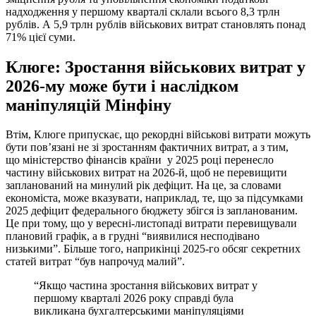
надходження у першому кварталі склали всього 8,3 трлн
рублів. А 5,9 трлн рублів військових витрат становлять понад
71% цієї суми.
Клюге: Зростання військових витрат у
2026-му може бути і наслідком
маніпуляцій Мінфіну
Втім, Клюге припускає, що рекордні військові витрати можуть
бути пов’язані не зі зростанням фактичних витрат, а з тим,
що міністерство фінансів країни у 2025 році перенесло
частину військових витрат на 2026-й, щоб не перевищити
запланований на минулий рік дефіцит. На це, за словами
економіста, може вказувати, наприклад, те, що за підсумками
2025 дефіцит федерального бюджету збігся із запланованим.
Це при тому, що у вересні-листопаді витрати перевищували
плановий графік, а в грудні “виявилися несподівано
низькими”. Більше того, наприкінці 2025-го обсяг секретних
статей витрат “був напрочуд малий”.
“Якщо частина зростання військових витрат у
першому кварталі 2026 року справді була
викликана бухгалтерськими маніпуляціями