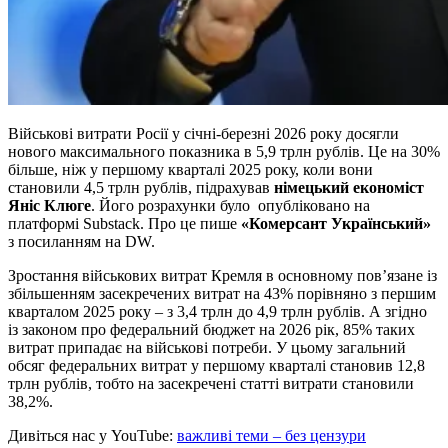
Військові витрати Росії у січні-березні 2026 року досягли
нового максимального показника в 5,9 трлн рублів. Це на 30%
більше, ніж у першому кварталі 2025 року, коли вони
становили 4,5 трлн рублів, підрахував
німецький економіст
Яніс Клюге
. Його розрахунки було опубліковано на
платформі Substack. Про це пише
«Комерсант Український»
з посиланням на DW.
Зростання військових витрат Кремля в основному пов’язане із
збільшенням засекречених витрат на 43% порівняно з першим
кварталом 2025 року – з 3,4 трлн до 4,9 трлн рублів. А згідно
із законом про федеральний бюджет на 2026 рік, 85% таких
витрат припадає на військові потреби. У цьому загальний
обсяг федеральних витрат у першому кварталі становив 12,8
трлн рублів, тобто на засекречені статті витрати становили
38,2%.
Дивіться нас у YouTube:
важливі теми – без цензури