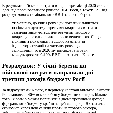
В результаті військові витрати в перші три місяці 2026 склали
2,5% від прогнозованого річного ВВП Росії, а також 12% від
розрахункового номінального ВВП за січень-березень.
“Ймовірно, до кінця року цей показник зміниться,
оскільки у другому і третьому кварталах витрати
зазвичай знижуються, але результат першого
кварталу все одно вражає своєю величиною. Якщо
прийняти показники першого кварталу за
індикатор ситуації на частину року, що
залишилася, то в 2026-му військові витрати
можуть досягти 9-10% ВВП”, – зазначає Клюге.
Розрахунок: У січні-березні на
військові витрати направили дві
третини доходів бюджету Росії
За підрахунками Клюге, у першому кварталі військові витрати
РФ становили 46% всього обсягу бюджетних витрат. Більше
того, їх розмір можна порівняти з двома третинами доходів
федерального бюджету країни за цей же період. Як зазначає
економіст, через нові санкції проти нафтового сектора,
зміцнення рубля та уповільнення економіки податкові