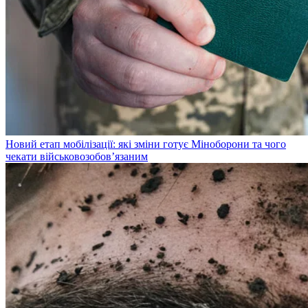
Новий етап мобілізації: які зміни готує Міноборони та чого
чекати військовозобов’язаним