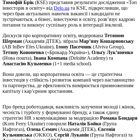
Тимофій Брік
(КSE) представив результати дослідження «Топ
інвесторів в освіту» від
Delo.ua
та KSE, підкресливши, що
через брак актуальних навичок вакансії і кандидати не
зустрічаються, а бізнес, інвестуючи в освіту, розв’язує кадрові
питання та виконує суспільну роль в інтеграції інклюзії.
Дискусія про корпоративну освіту, модерована
Тетяною
Шерман
(Академія ДТЕК), зібрала
Мар’яну Кошарновську
(AB InBev Efes Ukraine),
Ілону Пасечник
(Alviva Group),
Тетяну Кононенко
(«Брокард-Україна»),
Ольгу Лук’яненко
(Нова пошта),
Івана Компана
(Deloitte Academy) та
Анастасію Кузьменко
(1+1 media school).
Вони довели, що корпоративна освіта — це стратегічна
інвестиція у стійкість і розвиток компанії через наставництво
та партнерства, де ефективність вимірюється примноженням
капіталу і кар’єрним зростанням.
Про бренд роботодавця, важливість залучення молоді і жінок,
чесність і турботу у формуванні бренду, а також єдину
стратегію HR з комунікаціями за модерацією
Романа Бондаря
(Korn Ferry Ukraine) говорили
Наталія Бойко
(Група
Нафтогаз),
Олена Семич
(Академія ДТЕК),
Євгенія
Кузьминська
(OKKO),
Сергій Луканін
(Група Нафтогаз) та