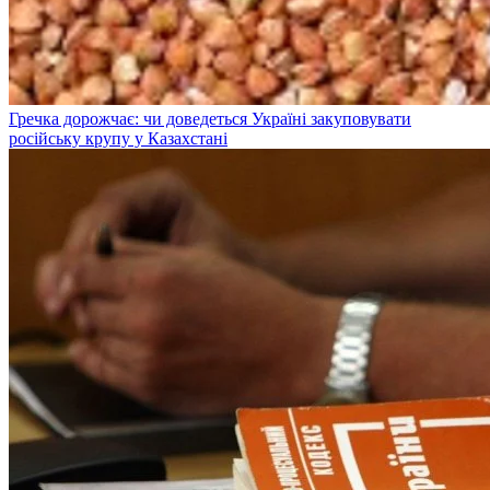
Гречка дорожчає: чи доведеться Україні закуповувати
російську крупу у Казахстані