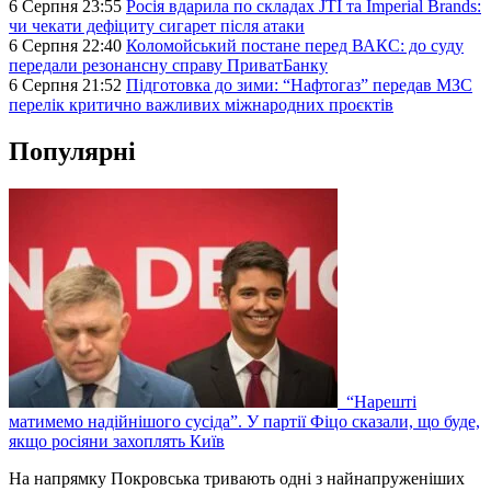
6 Серпня 23:55
Росія вдарила по складах JTI та Imperial Brands:
чи чекати дефіциту сигарет після атаки
6 Серпня 22:40
Коломойський постане перед ВАКС: до суду
передали резонансну справу ПриватБанку
6 Серпня 21:52
Підготовка до зими: “Нафтогаз” передав МЗС
перелік критично важливих міжнародних проєктів
Популярні
“Нарешті
матимемо надійнішого сусіда”. У партії Фіцо сказали, що буде,
якщо росіяни захоплять Київ
На напрямку Покровська тривають одні з найнапруженіших