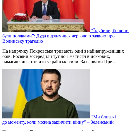
“Їх убили, бо вони
були поляками”: Дуда відзначився черговою заявою про
Волинську трагедію
На напрямку Покровська тривають одні з найнапруженіших
боїв. Росіяни зосередили тут до 170 тисяч військових,
намагаючись оточити українські сили. За словами Пре…
“Ми близькі
до моменту, коли можна закінчити війну” – Зеленський