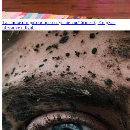
Талановиті підлітки презентували свої бізнес-ідеї під час
пітчингу в Бучі