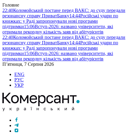
Головне
22:40
Коломойський постане перед ВАКС: до суду передали
резонансну справу ПриватБанку
14:44
Російські удари по
книжках: у Раді запропонували нові програми
підтримки
15:06
Вступ-2026: названо університети, які
отримали рекордну кількість заяв від абітурієнтів
22:40
Коломойський постане перед ВАКС: до суду передали
резонансну справу ПриватБанку
14:44
Російські удари по
книжках: у Раді запропонували нові програми
підтримки
15:06
Вступ-2026: названо університети, які
отримали рекордну кількість заяв від абітурієнтів
П’ятниця, 7 Серпня 2026
ENG
РУС
УКР