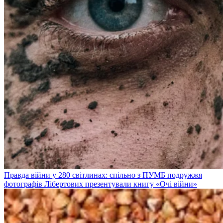
Правда війни у 280 світлинах: спільно з ПУМБ подружжя
фотографів Лібертових презентували книгу «Очі війни»