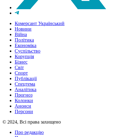
Комерсант Український
Новини
Війна
Політика
Економіка
Суспільство
Корупція
Бізнес
Світ
Спорт
Публікації
Спецтема
Аналітика
Прогноз
Колонки
Анонси
Персони
© 2024, Всі права захищено
Про редакцію