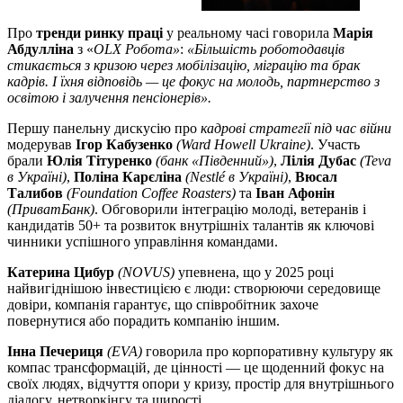
Про
тренди ринку праці
у реальному часі говорила
Марія
Абдулліна
з «
OLX Робота»
:
«Більшість роботодавців
стикається з кризою через мобілізацію, міграцію та брак
кадрів. І їхня відповідь — це фокус на молодь, партнерство з
освітою і залучення пенсіонерів».
Першу панельну дискусію про
кадрові стратегії під час війни
модерував
Ігор Кабузенко
(Ward Howell Ukraine)
. Участь
брали
Юлія Тітуренко
(банк «Південний»)
,
Лілія Дубас
(Teva
в Україні)
,
Поліна Карєліна
(Nestlé в Україні)
,
Вюсал
Талибов
(Foundation Coffee Roasters)
та
Іван Афонін
(ПриватБанк)
. Обговорили інтеграцію молоді, ветеранів і
кандидатів 50+ та розвиток внутрішніх талантів як ключові
чинники успішного управління командами.
Катерина Цибур
(NOVUS)
упевнена, що у 2025 році
найвигіднішою інвестицією є люди: створюючи середовище
довіри, компанія гарантує, що співробітник захоче
повернутися або порадить компанію іншим.
Інна Печериця
(EVA)
говорила про корпоративну культуру як
компас трансформацій, де цінності — це щоденний фокус на
своїх людях, відчуття опори у кризу, простір для внутрішнього
діалогу, нетворкінгу та щирості.