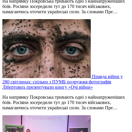
На напрямку Покровська тривають одні з найнапруженіших
боїв. Росіяни зосередили тут до 170 тисяч військових,
намагаючись оточити українські сили. За словами Пре…
Правда війни у
280 світлинах: спільно з ПУМБ подружжя фотографів
Лібертових презентували книгу «Очі війни»
На напрямку Покровська тривають одні з найнапруженіших
боїв. Росіяни зосередили тут до 170 тисяч військових,
намагаючись оточити українські сили. За словами Пре…