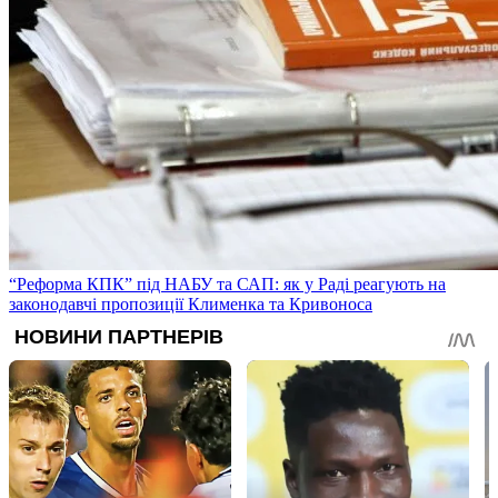
“Реформа КПК” під НАБУ та САП: як у Раді реагують на
законодавчі пропозиції Клименка та Кривоноса