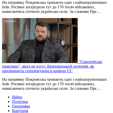
На напрямку Покровська тривають одні з найнапруженіших
боїв. Росіяни зосередили тут до 170 тисяч військових,
намагаючись оточити українські сили. За словами Пре…
“Європейські
практики”, яких не існує: Броневицький розповів, як
призначають генпрокурора в країнах ЄС
На напрямку Покровська тривають одні з найнапруженіших
боїв. Росіяни зосередили тут до 170 тисяч військових,
намагаючись оточити українські сили. За словами Пре…
Війна
Політика
Економіка
Корупція