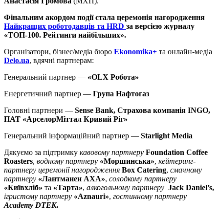
Анастасія Громова
(МХП).
Фінальним акордом події стала церемонія нагородження
Найкращих роботодавців та HRD
за версією журналу
«ТОП-100. Рейтинги найбільших».
Організатори, бізнес/медіа бюро
Ekonomika+
та онлайн-медіа
Delo.ua
, вдячні партнерам:
Генеральний партнер —
«OLX Робота»
Енергетичний партнер —
Група Нафтогаз
Головні партнери —
Sense Bank, Страхова компанія INGO,
ПАТ «АрселорМіттал Кривий Ріг»
Генеральний інформаційний партнер —
Starlight Media
Дякуємо за підтримку
кавовому партнеру
Foundation Coffee
Roasters
,
водному партнеру
«Моршинська»
,
кейтеринг-
партнеру церемонії нагородження
Box Catering
,
смачному
партнеру
«Лантманен АХА»
,
солодкому партнеру
«Київхліб»
та
«Тарта»
,
алкогольному партнеру
Jack Daniel’s,
ігристому партнеру
«
Aznauri
»
,
гостинному партнеру
Academy DTEK.