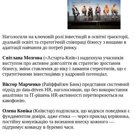
Наголосили на ключовій ролі інвестицій в освітні траєкторії,
дуальній освіті та стратегічній співпраці бізнесу з вишами в
адаптації навчання до потреб ринку.
Світлана Мозгова
(«Астарта-Київ») надихнула учасників
виступом про активне довголіття як стратегію зростання
бізнесу, зміни ставлення до віку і ламання стереотипів, що є
стратегічними інвестиціями у кадровий потенціал.
Віктор Марченко
(Райффайзен Банк) представив системний
підхід до data-driven HR, наголосивши, що без використання
аналітики та ІТ-рішень HR-активності перетворюються на
какофонію.
Олена Ковіка
(Київстар) поділилася, що кодекси поведінки є
фундаментом довіри, адже етика — через приклад керівника,
постійну комунікацію та визнання внеску кожного —
підтримує команду в буремні часи.