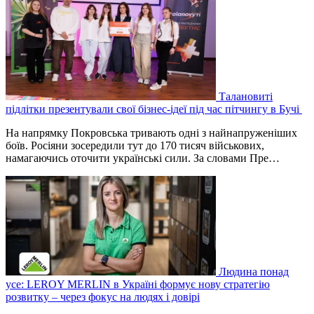
Талановиті
підлітки презентували свої бізнес-ідеї під час пітчингу в Бучі
На напрямку Покровська тривають одні з найнапруженіших
боїв. Росіяни зосередили тут до 170 тисяч військових,
намагаючись оточити українські сили. За словами Пре…
Людина понад
усе: LEROY MERLIN в Україні формує нову стратегію
розвитку – через фокус на людях і довірі