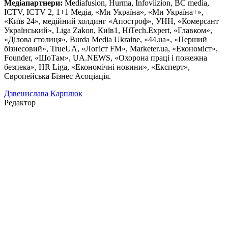
Медіапартнери:
Mediafusion, Hurma, Infoviizion, BC media,
ICTV, ICTV 2, 1+1 Медіа, «Ми Україна», «Ми Україна+»,
«Київ 24», медійний холдинг «Апостроф», УНН, «Комерсант
Український», Liga Zakon, Київ1, HiTech.Expert, «Главком»,
«Ділова столиця», Burda Media Ukraine, «44.ua», «Перший
бізнесовий», TrueUA, «Логіст FM», Marketer.ua, «Економіст»,
Founder, «ШоТам», UA.NEWS, «Охорона праці і пожежна
безпека», HR Liga, «Економічні новини», «Експерт»,
Європейська Бізнес Асоціація.
Дзвенислава Карплюк
Редактор