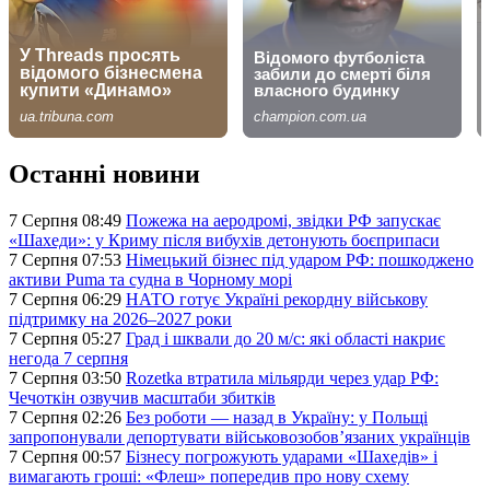
Останні новини
7 Серпня 08:49
Пожежа на аеродромі, звідки РФ запускає
«Шахеди»: у Криму після вибухів детонують боєприпаси
7 Серпня 07:53
Німецький бізнес під ударом РФ: пошкоджено
активи Puma та судна в Чорному морі
7 Серпня 06:29
НАТО готує Україні рекордну військову
підтримку на 2026–2027 роки
7 Серпня 05:27
Град і шквали до 20 м/с: які області накриє
негода 7 серпня
7 Серпня 03:50
Rozetka втратила мільярди через удар РФ:
Чечоткін озвучив масштаби збитків
7 Серпня 02:26
Без роботи — назад в Україну: у Польщі
запропонували депортувати військовозобов’язаних українців
7 Серпня 00:57
Бізнесу погрожують ударами «Шахедів» і
вимагають гроші: «Флеш» попередив про нову схему