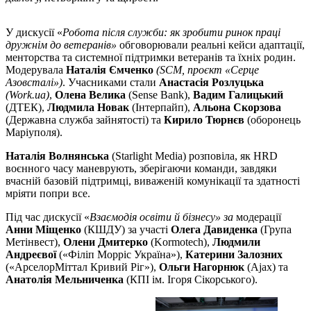
У дискусії «
Робота після служби: як зробити ринок праці
дружнім до ветеранів»
обговорювали реальні кейси адаптації,
менторства та системної підтримки ветеранів та їхніх родин.
Модерувала
Наталія Ємченко
(SCM, проєкт «Серце
Азовсталі»)
. Учасниками стали
Анастасія Розлуцька
(Work.ua)
,
Олена Велика
(Sense Bank),
Вадим Галицький
(ДТЕК),
Людмила Новак
(Інтерпайп),
Альона Скорзова
(Державна служба зайнятості) та
Кирило Тюрнєв
(оборонець
Маріуполя).
Наталія Волнянська
(Starlight Media) розповіла, як HRD
воєнного часу маневрують, зберігаючи команди, завдяки
вчасній базовій підтримці, виваженій комунікації та здатності
мріяти попри все.
Під час дискусії «
Взаємодія освіти й бізнесу» за
модерації
Анни Міщенко
(КШДУ) за участі
Олега Давиденка
(Група
Метінвест),
Олени Дмитерко
(Kormotech),
Людмили
Андреєвої
(«Філіп Морріс Україна»),
Катерини Залозних
(«АрселорМіттал Кривий Ріг»),
Ольги Нагорнюк
(Ajax) та
Анатолія Мельниченка
(КПІ ім. Ігоря Сікорського).