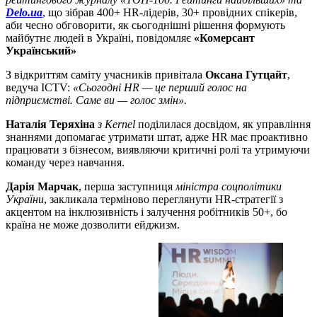
Delo.ua
, що зібрав 400+ HR-лідерів, 30+ провідних спікерів,
аби чесно обговорити, як сьогоднішні рішення формують
майбутнє людей в Україні, повідомляє
«Комерсант
Український»
З відкриттям саміту учасників привітала
Оксана Гутцайт
,
ведуча ICTV:
«Сьогодні HR — це перший голос на
підприємстві. Саме ви — голос змін».
Наталія Теряхіна
з Kernel
поділилася досвідом, як управління
знаннями допомагає утримати штат, адже HR має проактивно
працювати з бізнесом, виявляючи критичні ролі та утримуючи
команду через навчання.
Дарія Марчак
, перша заступниця
міністра соцполітики
України
, закликала терміново переглянути HR-стратегії з
акцентом на інклюзивність і залучення робітників 50+, бо
країна не може дозволити ейджизм.