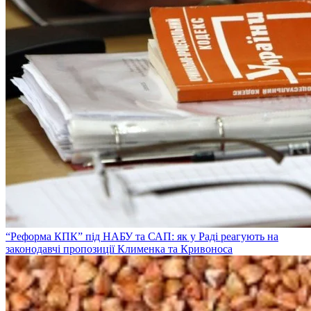
“Реформа КПК” під НАБУ та САП: як у Раді реагують на
законодавчі пропозиції Клименка та Кривоноса