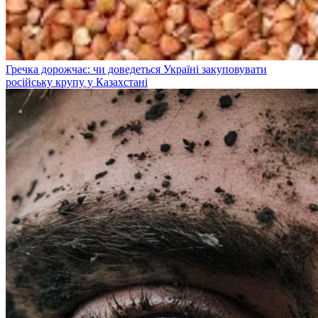
Гречка дорожчає: чи доведеться Україні закуповувати
російську крупу у Казахстані