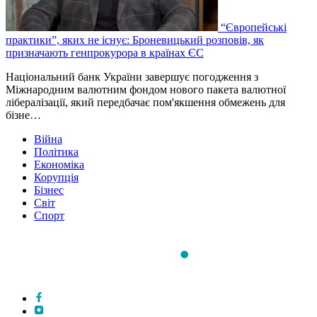
“Європейські
практики”, яких не існує: Броневицький розповів, як
призначають генпрокурора в країнах ЄС
Національний банк України завершує погодження з
Міжнародним валютним фондом нового пакета валютної
лібералізації, який передбачає пом'якшення обмежень для
бізне…
Війна
Політика
Економіка
Корупція
Бізнес
Світ
Спорт