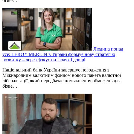
бізне…
Людина понад
усе: LEROY MERLIN в Україні формує нову стратегію
розвитку – через фокус на людях і довірі
Національний банк України завершує погодження з
Міжнародним валютним фондом нового пакета валютної
лібералізації, який передбачає пом'якшення обмежень для
бізне…