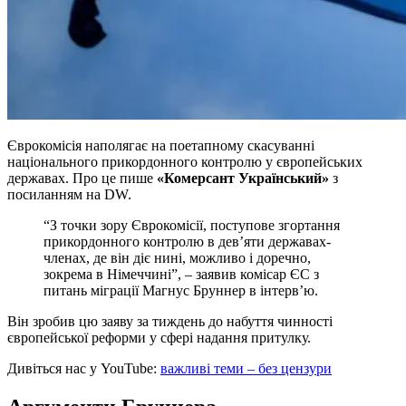
Єврокомісія наполягає на поетапному скасуванні
національного прикордонного контролю у європейських
державах. Про це пише
«Комерсант Український»
з
посиланням на DW.
“З точки зору Єврокомісії, поступове згортання
прикордонного контролю в дев’яти державах-
членах, де він діє нині, можливо і доречно,
зокрема в Німеччині”, – заявив комісар ЄС з
питань міграції Магнус Бруннер в інтерв’ю.
Він зробив цю заяву за тиждень до набуття чинності
європейської реформи у сфері надання притулку.
Дивіться нас у YouTube:
важливі теми – без цензури