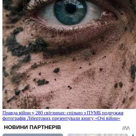
Правда війни у 280 світлинах: спільно з ПУМБ подружжя
фотографів Лібертових презентували книгу «Очі війни»