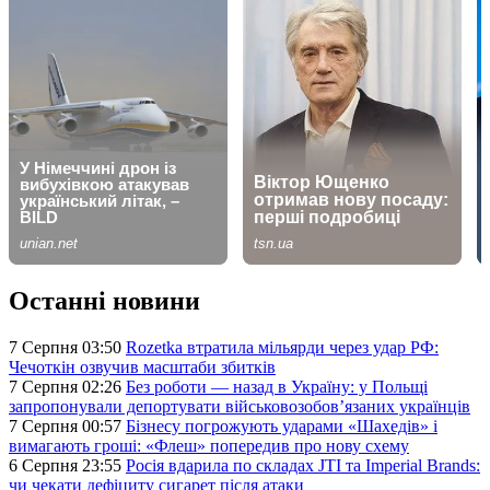
Останні новини
7 Серпня 03:50
Rozetka втратила мільярди через удар РФ:
Чечоткін озвучив масштаби збитків
7 Серпня 02:26
Без роботи — назад в Україну: у Польщі
запропонували депортувати військовозобов’язаних українців
7 Серпня 00:57
Бізнесу погрожують ударами «Шахедів» і
вимагають гроші: «Флеш» попередив про нову схему
6 Серпня 23:55
Росія вдарила по складах JTI та Imperial Brands:
чи чекати дефіциту сигарет після атаки