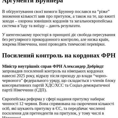
Аргументи Бруннера
В обґрунтування своєї вимоги Бруннер послався на “різке”
зниження кількості заяв про притулок, а також на те, що вжиті
заходи – охорона зовнішніх кордонів та загальноєвропейська
система в’їзду та виїзду – дають результати.
У шенгенському просторі в принципі діє свобода пересування
без регулярного прикордонного контролю, але низка країн,
зокрема Німеччина, нині проводять тимчасові перевірки.
Посилений контроль на кордонах ФРН
Міністр внутрішніх справ ФРН Александер Добріндт
запровадив посилений контроль на німецьких кордонах
навесні 2025 року, відразу після приходу до влади “чорно-
червоного” федерального уряду, що складається з членів блоку
консервативних партій ХДС/ХСС та Соціал-демократичної
партії Німеччини (СДП).
Європейська реформа у сфері надання притулку набирає
чинності 12 червня. Вона спрямована на скорочення кількості
осіб, які шукають притулку в ЄС, та передбачає численні
посилення для претендентів на притулок, у тому числі в
Німеччині.