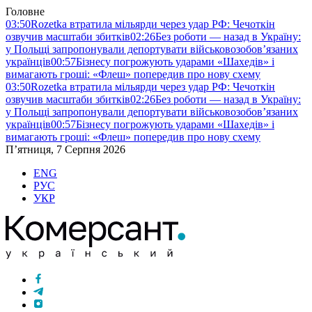
Головне
03:50
Rozetka втратила мільярди через удар РФ: Чечоткін
озвучив масштаби збитків
02:26
Без роботи — назад в Україну:
у Польщі запропонували депортувати військовозобов’язаних
українців
00:57
Бізнесу погрожують ударами «Шахедів» і
вимагають гроші: «Флеш» попередив про нову схему
03:50
Rozetka втратила мільярди через удар РФ: Чечоткін
озвучив масштаби збитків
02:26
Без роботи — назад в Україну:
у Польщі запропонували депортувати військовозобов’язаних
українців
00:57
Бізнесу погрожують ударами «Шахедів» і
вимагають гроші: «Флеш» попередив про нову схему
П’ятниця, 7 Серпня 2026
ENG
РУС
УКР