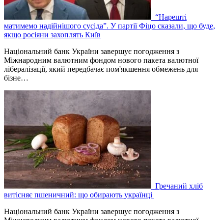
“Нарешті
матимемо надійнішого сусіда”. У партії Фіцо сказали, що буде,
якщо росіяни захоплять Київ
Національний банк України завершує погодження з
Міжнародним валютним фондом нового пакета валютної
лібералізації, який передбачає пом'якшення обмежень для
бізне…
Гречаний хліб
витісняє пшеничний: що обирають українці
Національний банк України завершує погодження з