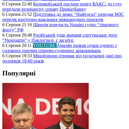
6 Серпня 22:40
Коломойський постане перед ВАКС: до суду
передали резонансну справу ПриватБанку
6 Серпня 21:52
Підготовка до зими: “Нафтогаз” передав МЗС
перелік критично важливих міжнародних проєктів
6 Серпня 21:16
Швеція передасть Україні судно “тіньового
флоту” РФ
6 Серпня 20:48
Російський удар знищив сортувальне депо
“Укрпошти” у Павлограді, є загиблі
6 Серпня 20:11
YOUTUBE
Амалян назвав цукор однією з
головних причин серцево-судинних захворювань
6 Серпня 19:33
Міноборони отримає від податкової дані про
чоловіків 18-60 років
Популярні