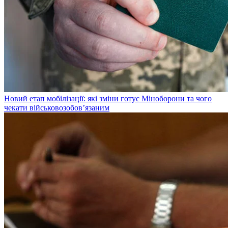
Новий етап мобілізації: які зміни готує Міноборони та чого
чекати військовозобов’язаним