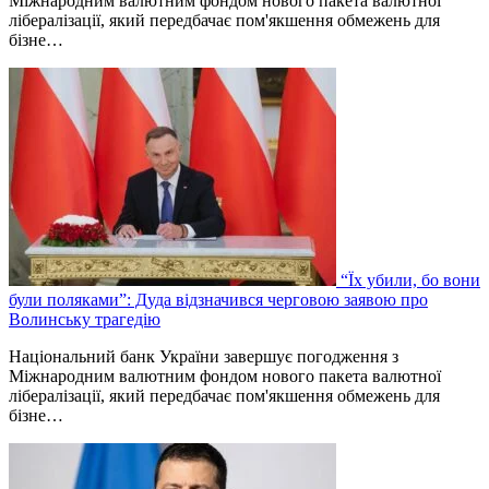
Міжнародним валютним фондом нового пакета валютної
лібералізації, який передбачає пом'якшення обмежень для
бізне…
“Їх убили, бо вони
були поляками”: Дуда відзначився черговою заявою про
Волинську трагедію
Національний банк України завершує погодження з
Міжнародним валютним фондом нового пакета валютної
лібералізації, який передбачає пом'якшення обмежень для
бізне…