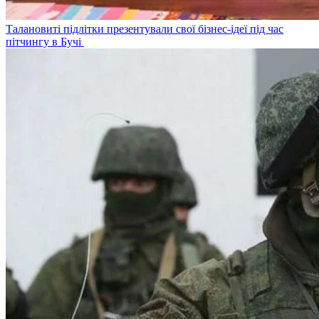
Талановиті підлітки презентували свої бізнес-ідеї під час
пітчингу в Бучі