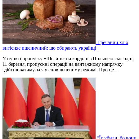
Гречаний хліб
витісняє пшеничний: що обирають українці
У пункті пропуску «Шегині» на кордоні з Польщею сьогодні,
11 березня, пропускні операції на вантажному напрямку
здійснюватимуться у сповільненому режимі. Про це…
“Їх убили, бо вони