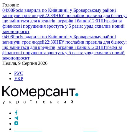
Головне
04:08
Росія вдарила по Київщині: у Броварському районі
загинули троє людей
22:39
НБУ послабив правила для бізнесу:
що зміниться для кредитів, аграріїв і банків
12:01
Штрафи за
фінансові порушення зростуть у 5 разів: уряд схвалив новий
законопроєкт
04:08
Росія вдарила по Київщині: у Броварському районі
загинули троє людей
22:39
НБУ послабив правила для бізнесу:
що зміниться для кредитів, аграріїв і банків
12:01
Штрафи за
фінансові порушення зростуть у 5 разів: уряд схвалив новий
законопроєкт
Неділя, 9 Серпня 2026
РУС
УКР