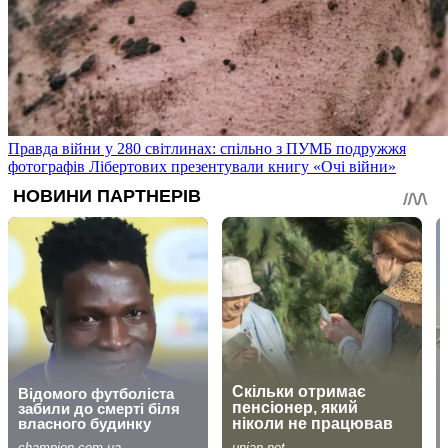
Правда війни у 280 світлинах: спільно з ПУМБ подружжя
фотографів Лібертових презентували книгу «Очі війни»