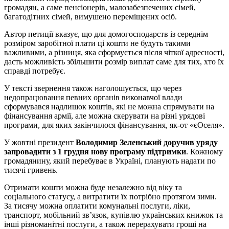
громадян, а саме пенсіонерів, малозабезпечених сімей,
багатодітних сімей, вимушено переміщених осіб.
Автор петиції вказує, що для домогосподарств із середнім
розміром заробітної плати ці кошти не будуть такими
важливими, а різниця, яка сформується після чіткої адресності,
дасть можливість збільшити розмір виплат саме для тих, хто їх
справді потребує.
У тексті звернення також наголошується, що через
недопрацювання певних органів виконавчої влади
сформувався надлишок коштів, які не можна спрямувати на
фінансування армії, але можна скерувати на різні урядові
програми, для яких закінчилося фінансування, як-от «єОселя».
У жовтні президент
Володимир Зеленський доручив уряду
запровадити з 1 грудня нову програму підтримки
. Кожному
громадянину, який перебуває в Україні, планують надати по
тисячі гривень.
Отримати кошти можна буде незалежно від віку та
соціального статусу, а витратити їх потрібно протягом зими.
За тисячу можна оплатити комунальні послуги, ліки,
транспорт, мобільний звʼязок, купівлю українських книжок та
інші різноманітні послуги, а також перерахувати гроші на