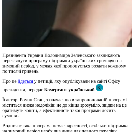
Президента України Володимира Зеленського закликають
переглянути програму підтримки українських громадян на
зимовий період, у межах якої пропонується роздати кожному
по тисячі гривень.
Про це
йдеться
у петиції, яку опублікували на сайті Офісу
президента, передає
Комерсант український
Її автор, Роман Стан, зазначає, що в запропонованій програмі
міститься низка недоліків: не до кінця зрозуміло, звідки на це
братимуть кошти, а ефективність такої програми досить
сумнівна.
Водночас така програма немає адресності, оскільки підтримка
на зимовий період необхідна лише для певного переліку