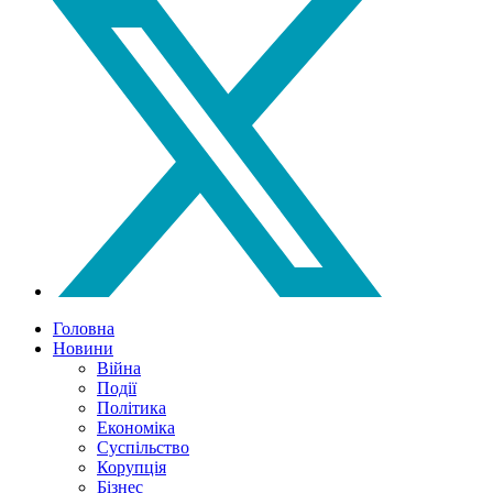
Головна
Новини
Війна
Події
Політика
Економіка
Суспільство
Корупція
Бізнес