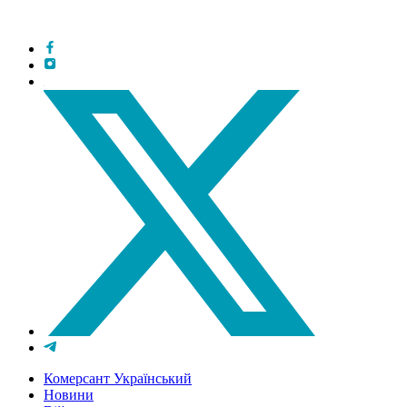
Комерсант Український
Новини