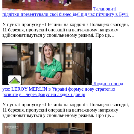
Талановиті
підлітки презентували свої бізнес-ідеї під час пітчингу в Бучі
У пункті пропуску «Шегині» на кордоні з Польщею сьогодні,
11 березня, пропускні операції на вантажному напрямку
здійснюватимуться у сповільненому режимі. Про це…
Людина понад
усе: LEROY MERLIN в Україні формує нову стратегію
розвитку – через фокус на людях і довірі
У пункті пропуску «Шегині» на кордоні з Польщею сьогодні,
11 березня, пропускні операції на вантажному напрямку
здійснюватимуться у сповільненому режимі. Про це…