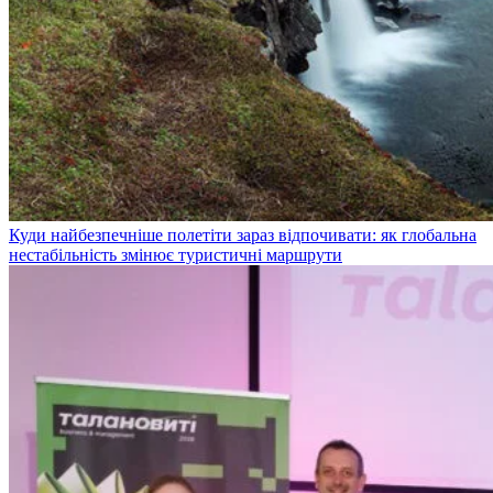
Куди найбезпечніше полетіти зараз відпочивати: як глобальна
нестабільність змінює туристичні маршрути