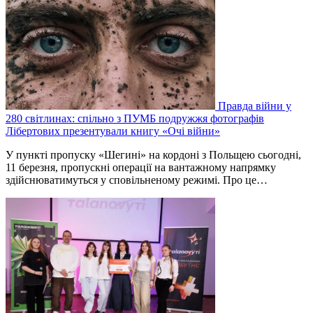
Правда війни у
280 світлинах: спільно з ПУМБ подружжя фотографів
Лібертових презентували книгу «Очі війни»
У пункті пропуску «Шегині» на кордоні з Польщею сьогодні,
11 березня, пропускні операції на вантажному напрямку
здійснюватимуться у сповільненому режимі. Про це…