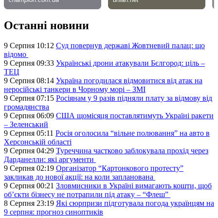
Останні новини
9 Серпня 10:12
Суд повернув державі Жовтневий палац: що
відомо
9 Серпня 09:33
Українські дрони атакували Бєлгород: ціль –
ТЕЦ
9 Серпня 08:14
Україна погодилася відмовитися від атак на
неросійські танкери в Чорному морі – ЗМІ
9 Серпня 07:15
Росіянам у 9 разів підняли плату за відмову від
громадянства
9 Серпня 06:09
США щомісяця поставлятимуть Україні ракети
– Зеленський
9 Серпня 05:11
Росія оголосила “вільне полювання” на авто в
Херсонській області
9 Серпня 04:29
Туреччина частково заблокувала прохід через
Дарданелли: які аргументи
9 Серпня 02:19
Організатор “Картонкового протесту”
закликав до нової акції: на коли запланована
9 Серпня 00:21
Зловмисники в Україні вимагають кошти, щоб
об’єкти бізнесу не потрапили під атаку – “Флеш”
8 Серпня 23:19
Які сюрпризи підготувала погода українцям на
9 серпня: прогноз синоптиків