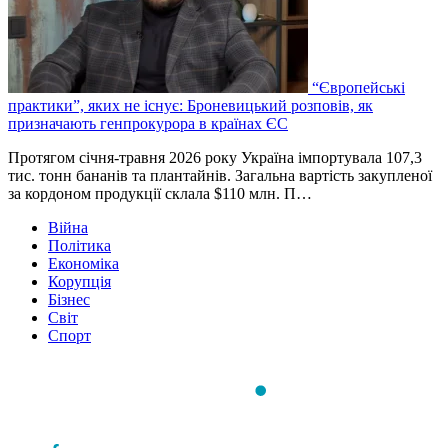
“Європейські
практики”, яких не існує: Броневицький розповів, як
призначають генпрокурора в країнах ЄС
Протягом січня-травня 2026 року Україна імпортувала 107,3
тис. тонн бананів та плантайнів. Загальна вартість закупленої
за кордоном продукції склала $110 млн. П…
Війна
Політика
Економіка
Корупція
Бізнес
Світ
Спорт