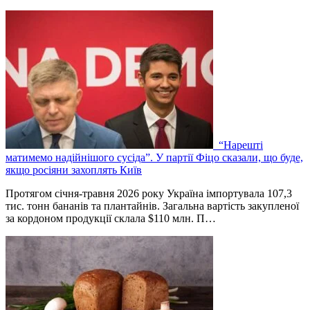
“Нарешті
матимемо надійнішого сусіда”. У партії Фіцо сказали, що буде,
якщо росіяни захоплять Київ
Протягом січня-травня 2026 року Україна імпортувала 107,3
тис. тонн бананів та плантайнів. Загальна вартість закупленої
за кордоном продукції склала $110 млн. П…