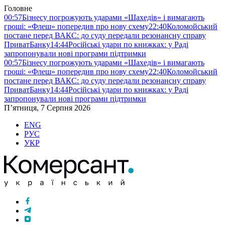
Головне
00:57
Бізнесу погрожують ударами «Шахедів» і вимагають
гроші: «Флеш» попередив про нову схему
22:40
Коломойський
постане перед ВАКС: до суду передали резонансну справу
ПриватБанку
14:44
Російські удари по книжках: у Раді
запропонували нові програми підтримки
00:57
Бізнесу погрожують ударами «Шахедів» і вимагають
гроші: «Флеш» попередив про нову схему
22:40
Коломойський
постане перед ВАКС: до суду передали резонансну справу
ПриватБанку
14:44
Російські удари по книжках: у Раді
запропонували нові програми підтримки
П’ятниця, 7 Серпня 2026
ENG
РУС
УКР