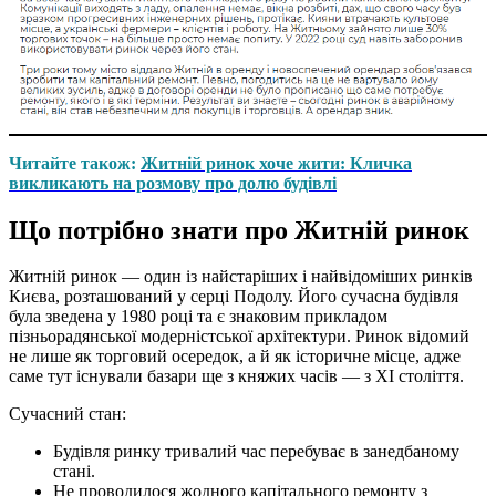
Читайте також:
Житній ринок хоче жити: Кличка
викликають на розмову про долю будівлі
Що потрібно знати про Житній ринок
Житній ринок — один із найстаріших і найвідоміших ринків
Києва, розташований у серці Подолу. Його сучасна будівля
була зведена у 1980 році та є знаковим прикладом
пізньорадянської модерністської архітектури. Ринок відомий
не лише як торговий осередок, а й як історичне місце, адже
саме тут існували базари ще з княжих часів — з XI століття.
Сучасний стан:
Будівля ринку тривалий час перебуває в занедбаному
стані.
Не проводилося жодного капітального ремонту з