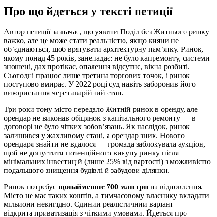
Про що йдеться у тексті петиції
Автор петиції зазначає, що уявити Поділ без Житнього ринку
важко, але це може стати реальністю, якщо кияни не
об’єднаються, щоб врятувати архітектурну пам’ятку. Ринок,
якому понад 45 років, занепадає: не було капремонту, системи
зношені, дах протікає, опалення відсутнє, вікна розбиті.
Сьогодні працює лише третина торгових точок, і ринок
поступово вмирає. У 2022 році суд навіть заборонив його
використання через аварійний стан.
Три роки тому місто передало Житній ринок в оренду, але
орендар не виконав обіцянок з капітального ремонту — в
договорі не було чітких зобов’язань. Як наслідок, ринок
залишився у жахливому стані, а орендар зник. Нового
орендаря знайти не вдалося — громада заблокувала аукціон,
щоб не допустити потенційного викупу ринку після
мінімальних інвестицій (лише 25% від вартості) з можливістю
подальшого знищення будівлі й забудови ділянки.
Ринок потребує
щонайменше 700 млн грн
на відновлення.
Місто не має таких коштів, а тимчасовому власнику вкладати
мільйони невигідно. Єдиний реалістичний варіант —
відкрита приватизація з чіткими умовами. Йдеться про