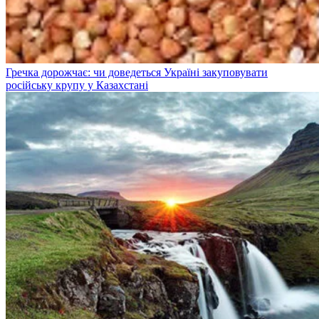
Гречка дорожчає: чи доведеться Україні закуповувати
російську крупу у Казахстані