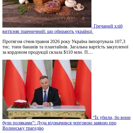
Гречаний хліб
витісняє пшеничний: що обирають українці
Протягом січня-травня 2026 року Україна імпортувала 107,3
тис. тонн бананів та плантайнів. Загальна вартість закупленої
за кордоном продукції склала $110 млн. П…
“Їх убили, бо вони
були поляками”: Дуда відзначився черговою заявою про
Волинську трагедію