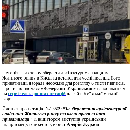
Петиція із закликом зберегти архітектурну спадщину
Житнього ринку в Києві та встановити чесні правила його
приватизації набрала необхідні для розгляду 6 тисяч підписів.
Про це повідомляє
«Комерсант Український»
із посиланням
на
сервіс електронних петицій
на сайті Київської міської
ради.
Йдеться про петицію №13509
“За збереження архітектурної
спадщини Житнього ринку та чесні правила його
приватизації”
. Її ініціатором виступив український
підприємець та інвестор, юрист
Андрій Журжій
.