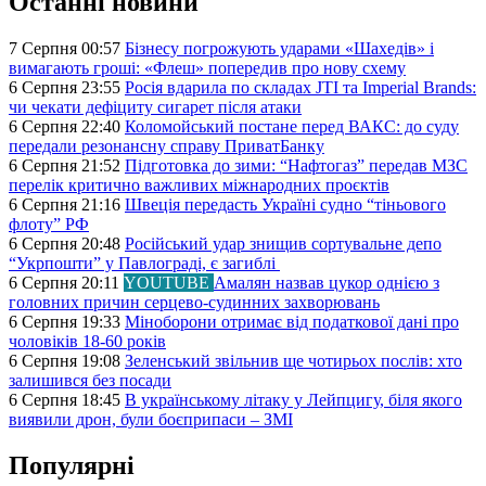
Останні новини
7 Серпня 00:57
Бізнесу погрожують ударами «Шахедів» і
вимагають гроші: «Флеш» попередив про нову схему
6 Серпня 23:55
Росія вдарила по складах JTI та Imperial Brands:
чи чекати дефіциту сигарет після атаки
6 Серпня 22:40
Коломойський постане перед ВАКС: до суду
передали резонансну справу ПриватБанку
6 Серпня 21:52
Підготовка до зими: “Нафтогаз” передав МЗС
перелік критично важливих міжнародних проєктів
6 Серпня 21:16
Швеція передасть Україні судно “тіньового
флоту” РФ
6 Серпня 20:48
Російський удар знищив сортувальне депо
“Укрпошти” у Павлограді, є загиблі
6 Серпня 20:11
YOUTUBE
Амалян назвав цукор однією з
головних причин серцево-судинних захворювань
6 Серпня 19:33
Міноборони отримає від податкової дані про
чоловіків 18-60 років
6 Серпня 19:08
Зеленський звільнив ще чотирьох послів: хто
залишився без посади
6 Серпня 18:45
В українському літаку у Лейпцигу, біля якого
виявили дрон, були боєприпаси – ЗМІ
Популярні