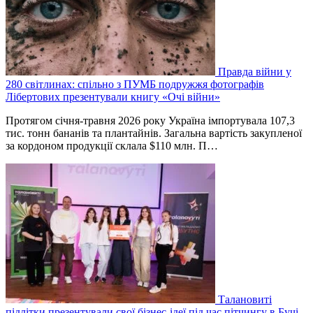
Правда війни у
280 світлинах: спільно з ПУМБ подружжя фотографів
Лібертових презентували книгу «Очі війни»
Протягом січня-травня 2026 року Україна імпортувала 107,3
тис. тонн бананів та плантайнів. Загальна вартість закупленої
за кордоном продукції склала $110 млн. П…
Талановиті
підлітки презентували свої бізнес-ідеї під час пітчингу в Бучі