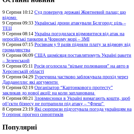
9 Серпня 10:12
Суд повернув державі Жовтневий палац: що
відомо
9 Серпня 09:33
Українські дрони атакували Бєлгород: ціль –
ТЕЦ
9 Серпня 08:14
Україна погодилася відмовитися від атак на
неросійські танкери в Чорному морі – ЗМІ
9 Серпня 07:15
Росіянам у 9 разів підняли плату за відмову від
громадянства
9 Серпня 06:09
США щомісяця поставлятимуть Україні ракети
– Зеленський
9 Серпня 05:11
Росія оголосила “вільне полювання” на авто в
Херсонській області
9 Серпня 04:29
Туреччина частково заблокувала прохід через
Дарданелли: які аргументи
9 Серпня 02:19
Організатор “Картонкового протесту”
закликав до нової акції: на коли запланована
9 Серпня 00:21
Зловмисники в Україні вимагають кошти, щоб
об’єкти бізнесу не потрапили під атаку – “Флеш”
8 Серпня 23:19
Які сюрпризи підготувала погода українцям на
9 серпня: прогноз синоптиків
Популярні