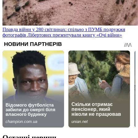
Правда війни у 280 світлинах: спільно з ПУМБ подружжя
фотографів Лібертових презентували книгу «Очі війни»
Останні новини