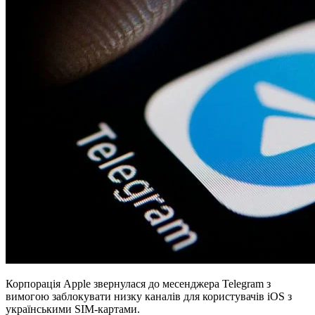
Корпорація Apple звернулася до месенджера Telegram з
вимогою заблокувати низку каналів для користувачів iOS з
українськими SIM-картами.