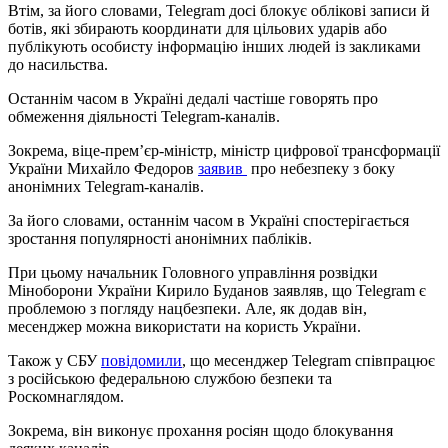
Втім, за його словами, Telegram досі блокує облікові записи й
ботів, які збирають координати для цільових ударів або
публікують особисту інформацію інших людей із закликами
до насильства.
Останнім часом в Україні дедалі частіше говорять про
обмеження діяльності Telegram-каналів.
Зокрема, віце-прем’єр-міністр, міністр цифрової трансформації
України Михайло Федоров
заявив
про небезпеку з боку
анонімних Telegram-каналів.
За його словами, останнім часом в Україні спостерігається
зростання популярності анонімних пабліків.
При цьому начальник Головного управління розвідки
Міноборони України Кирило Буданов заявляв, що Telegram є
проблемою з погляду нацбезпеки. Але, як додав він,
месенджер можна використати на користь України.
Також у СБУ
повідомили
, що месенджер Telegram співпрацює
з російською федеральною службою безпеки та
Роскомнаглядом.
Зокрема, він виконує прохання росіян щодо блокування