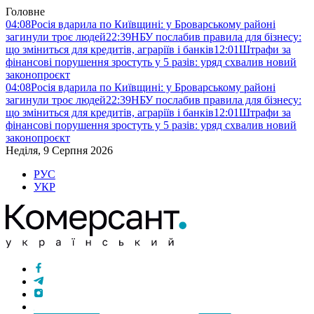
Головне
04:08
Росія вдарила по Київщині: у Броварському районі
загинули троє людей
22:39
НБУ послабив правила для бізнесу:
що зміниться для кредитів, аграріїв і банків
12:01
Штрафи за
фінансові порушення зростуть у 5 разів: уряд схвалив новий
законопроєкт
04:08
Росія вдарила по Київщині: у Броварському районі
загинули троє людей
22:39
НБУ послабив правила для бізнесу:
що зміниться для кредитів, аграріїв і банків
12:01
Штрафи за
фінансові порушення зростуть у 5 разів: уряд схвалив новий
законопроєкт
Неділя, 9 Серпня 2026
РУС
УКР