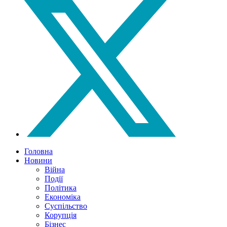
Головна
Новини
Війна
Події
Політика
Економіка
Суспільство
Корупція
Бізнес