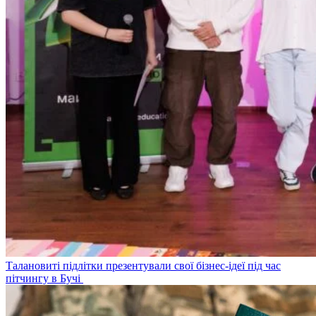
Талановиті підлітки презентували свої бізнес-ідеї під час
пітчингу в Бучі