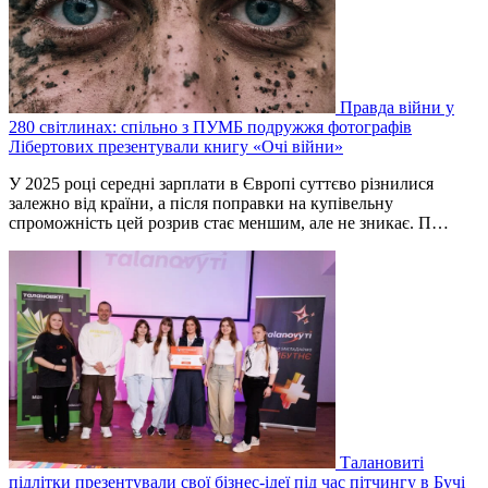
Правда війни у
280 світлинах: спільно з ПУМБ подружжя фотографів
Лібертових презентували книгу «Очі війни»
У 2025 році середні зарплати в Європі суттєво різнилися
залежно від країни, а після поправки на купівельну
спроможність цей розрив стає меншим, але не зникає. П…
Талановиті
підлітки презентували свої бізнес-ідеї під час пітчингу в Бучі