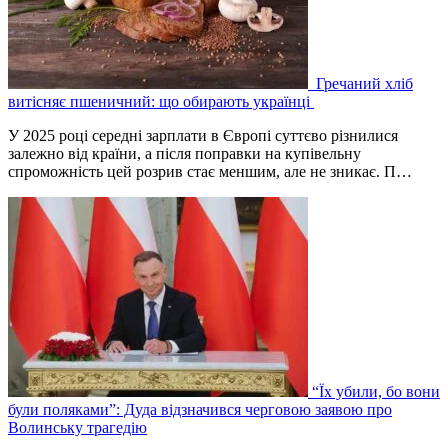
Гречаний хліб
витісняє пшеничний: що обирають українці
У 2025 році середні зарплати в Європі суттєво різнилися
залежно від країни, а після поправки на купівельну
спроможність цей розрив стає меншим, але не зникає. П…
“Їх убили, бо вони
були поляками”: Дуда відзначився черговою заявою про
Волинську трагедію