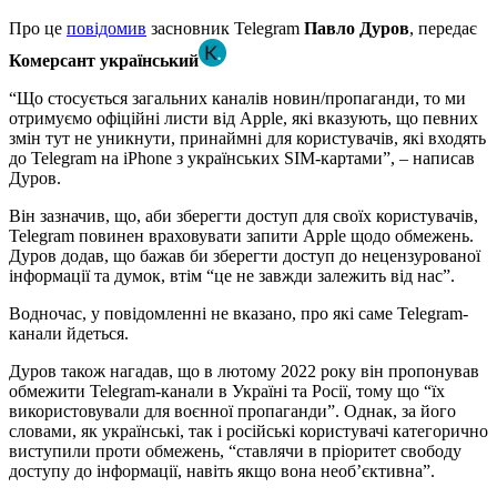
Про це
повідомив
засновник Telegram
Павло Дуров
, передає
Комерсант український
“Що стосується загальних каналів новин/пропаганди, то ми
отримуємо офіційні листи від Apple, які вказують, що певних
змін тут не уникнути, принаймні для користувачів, які входять
до Telegram на iPhone з українських SIM-картами”, – написав
Дуров.
Він зазначив, що, аби зберегти доступ для своїх користувачів,
Telegram повинен враховувати запити Apple щодо обмежень.
Дуров додав, що бажав би зберегти доступ до нецензурованої
інформації та думок, втім “це не завжди залежить від нас”.
Водночас, у повідомленні не вказано, про які саме Telegram-
канали йдеться.
Дуров також нагадав, що в лютому 2022 року він пропонував
обмежити Telegram-канали в Україні та Росії, тому що “їх
використовували для воєнної пропаганди”. Однак, за його
словами, як українські, так і російські користувачі категорично
виступили проти обмежень, “ставлячи в пріоритет свободу
доступу до інформації, навіть якщо вона необʼєктивна”.