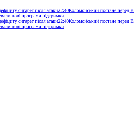
 дефіциту сигарет після атаки
22:40
Коломойський постане перед В
нували нові програми підтримки
 дефіциту сигарет після атаки
22:40
Коломойський постане перед В
нували нові програми підтримки