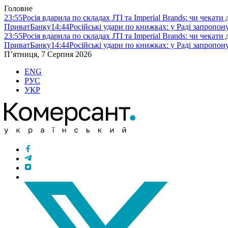
Головне
23:55
Росія вдарила по складах JTI та Imperial Brands: чи чекати
ПриватБанку
14:44
Російські удари по книжках: у Раді запропо
23:55
Росія вдарила по складах JTI та Imperial Brands: чи чекати
ПриватБанку
14:44
Російські удари по книжках: у Раді запропо
П’ятниця, 7 Серпня 2026
ENG
РУС
УКР