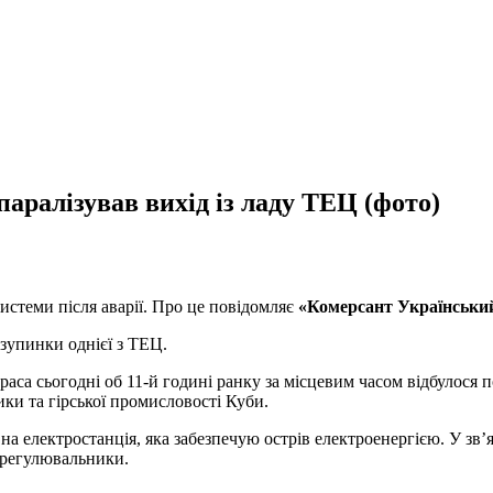
 паралізував вихід із ладу ТЕЦ (фото)
истеми після аварії. Про це повідомляє
«Комерсант Українськи
 зупинки однієї з ТЕЦ.
аса сьогодні об 11-й годині ранку за місцевим часом відбулося 
ики та гірської промисловості Куби.
електростанція, яка забезпечую острів електроенергією. У зв’язк
 регулювальники.