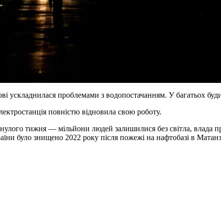
ві ускладнилася проблемами з водопостачанням. У багатьох буди
електростанція повністю відновила свою роботу.
нулого тижня — мільйони людей залишилися без світла, влада п
раїни було знищено 2022 року після пожежі на нафтобазі в Матанз