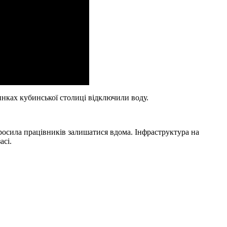
нках кубинської столиці відключили воду.
росила працівників залишатися вдома. Інфраструктура на
асі.