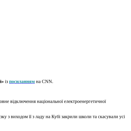
й»
із
посиланням
на CNN.
повне відключення національної електроенергетичної
у з виходом її з ладу на Кубі закрили школи та скасували усі