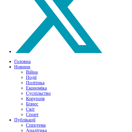
Головна
Новини
Війна
Події
Політика
Економіка
Суспільство
Корупція
Бізнес
Світ
Спорт
Публікації
Спецтема
Аналітика