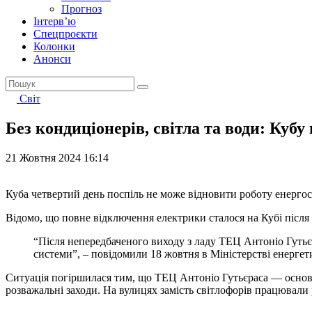
Прогноз
Інтерв’ю
Спецпроєкти
Колонки
Анонси
Світ
Без кондиціонерів, світла та води: Кубу
21 Жовтня 2024 16:14
Куба четвертий день поспіль не може відновити роботу енергос
Відомо, що повне відключення електрики сталося на Кубі після
“Після непередбаченого виходу з ладу ТЕЦ Антоніо Гутьєр
системи”, – повідомили 18 жовтня в Міністерстві енергет
Ситуація погіршилася тим, що ТЕЦ Антоніо Гутьєраса — основна 
розважальні заходи. На вулицях замість світлофорів працювали