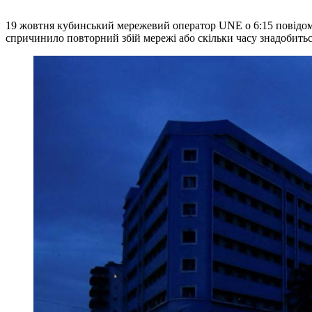
19 жовтня кубинський мережевий оператор UNE о 6:15 повідоми
спричинило повторний збій мережі або скільки часу знадобитьс