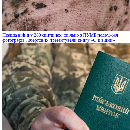
Правда війни у 280 світлинах: спільно з ПУМБ подружжя
фотографів Лібертових презентували книгу «Очі війни»