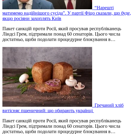
“Нарешті
матимемо надійнішого сусіда”. У партії Фіцо сказали, що буде,
якщо росіяни захоплять Київ
Пакет санкцій проти Росії, який просував республіканець
Ліндсі Грем, підтримали понад 60 сенаторів. Цього числа
достатньо, щоби подолати процедурне блокування в…
Гречаний хліб
витісняє пшеничний: що обирають українці
Пакет санкцій проти Росії, який просував республіканець
Ліндсі Грем, підтримали понад 60 сенаторів. Цього числа
достатньо, щоби подолати процедурне блокування в…