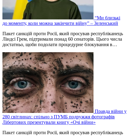
“Ми близькі
до моменту, коли можна закінчити війну” – Зеленський
Пакет санкцій проти Росії, який просував республіканець
Ліндсі Грем, підтримали понад 60 сенаторів. Цього числа
достатньо, щоби подолати процедурне блокування в…
Правда війни у
280 світлинах: спільно з ПУМБ подружжя фотографів
Лібертових презентували книгу «Очі війни»
Пакет санкцій проти Росії, який просував республіканець