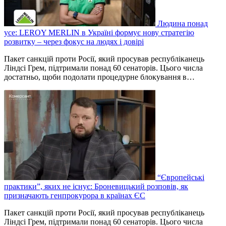
Людина понад
усе: LEROY MERLIN в Україні формує нову стратегію
розвитку – через фокус на людях і довірі
Пакет санкцій проти Росії, який просував республіканець
Ліндсі Грем, підтримали понад 60 сенаторів. Цього числа
достатньо, щоби подолати процедурне блокування в…
“Європейські
практики”, яких не існує: Броневицький розповів, як
призначають генпрокурора в країнах ЄС
Пакет санкцій проти Росії, який просував республіканець
Ліндсі Грем, підтримали понад 60 сенаторів. Цього числа