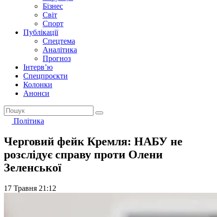
Бізнес
Світ
Спорт
Публікації
Спецтема
Аналітика
Прогноз
Інтерв’ю
Спецпроєкти
Колонки
Анонси
Політика
Черговий фейк Кремля: НАБУ не
розслідує справу проти Олени
Зеленської
17 Травня 21:12