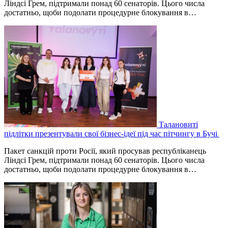
Ліндсі Грем, підтримали понад 60 сенаторів. Цього числа
достатньо, щоби подолати процедурне блокування в…
Талановиті
підлітки презентували свої бізнес-ідеї під час пітчингу в Бучі
Пакет санкцій проти Росії, який просував республіканець
Ліндсі Грем, підтримали понад 60 сенаторів. Цього числа
достатньо, щоби подолати процедурне блокування в…