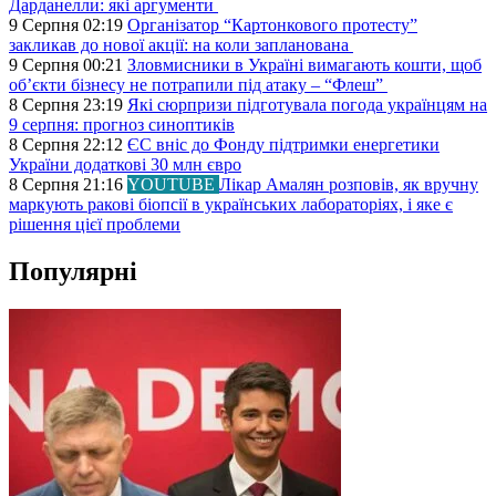
Дарданелли: які аргументи
9 Серпня 02:19
Організатор “Картонкового протесту”
закликав до нової акції: на коли запланована
9 Серпня 00:21
Зловмисники в Україні вимагають кошти, щоб
об’єкти бізнесу не потрапили під атаку – “Флеш”
8 Серпня 23:19
Які сюрпризи підготувала погода українцям на
9 серпня: прогноз синоптиків
8 Серпня 22:12
ЄС вніс до Фонду підтримки енергетики
України додаткові 30 млн євро
8 Серпня 21:16
YOUTUBE
Лікар Амалян розповів, як вручну
маркують ракові біопсії в українських лабораторіях, і яке є
рішення цієї проблеми
Популярні