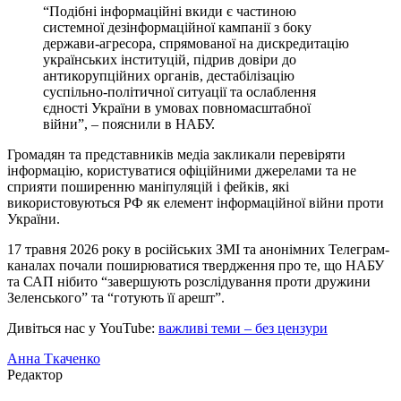
“Подібні інформаційні вкиди є частиною
системної дезінформаційної кампанії з боку
держави-агресора, спрямованої на дискредитацію
українських інституцій, підрив довіри до
антикорупційних органів, дестабілізацію
суспільно-політичної ситуації та ослаблення
єдності України в умовах повномасштабної
війни”, – пояснили в НАБУ.
Громадян та представників медіа закликали перевіряти
інформацію, користуватися офіційними джерелами та не
сприяти поширенню маніпуляцій і фейків, які
використовуються РФ як елемент інформаційної війни проти
України.
17 травня 2026 року в російських ЗМІ та анонімних Телеграм-
каналах почали поширюватися твердження про те, що НАБУ
та САП нібито “завершують розслідування проти дружини
Зеленського” та “готують її арешт”.
Дивіться нас у YouTube:
важливі теми – без цензури
Анна Ткаченко
Редактор