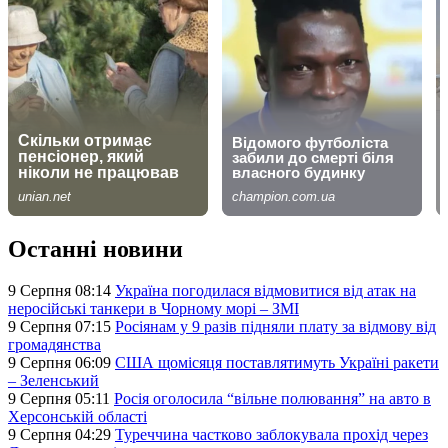
Останні новини
9 Серпня 08:14
Україна погодилася відмовитися від атак на
неросійські танкери в Чорному морі – ЗМІ
9 Серпня 07:15
Росіянам у 9 разів підняли плату за відмову від
громадянства
9 Серпня 06:09
США щомісяця поставлятимуть Україні ракети
– Зеленський
9 Серпня 05:11
Росія оголосила “вільне полювання” на авто в
Херсонській області
9 Серпня 04:29
Туреччина частково заблокувала прохід через