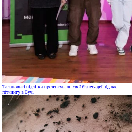
Талановиті підлітки презентували свої бізнес-ідеї під час
пітчингу в Бучі