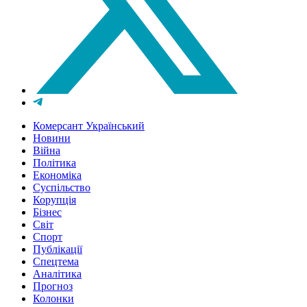
Комерсант Український
Новини
Війна
Політика
Економіка
Суспільство
Корупція
Бізнес
Світ
Спорт
Публікації
Спецтема
Аналітика
Прогноз
Колонки