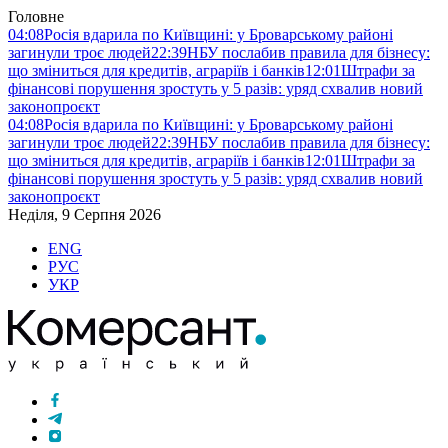
Головне
04:08
Росія вдарила по Київщині: у Броварському районі
загинули троє людей
22:39
НБУ послабив правила для бізнесу:
що зміниться для кредитів, аграріїв і банків
12:01
Штрафи за
фінансові порушення зростуть у 5 разів: уряд схвалив новий
законопроєкт
04:08
Росія вдарила по Київщині: у Броварському районі
загинули троє людей
22:39
НБУ послабив правила для бізнесу:
що зміниться для кредитів, аграріїв і банків
12:01
Штрафи за
фінансові порушення зростуть у 5 разів: уряд схвалив новий
законопроєкт
Неділя, 9 Серпня 2026
ENG
РУС
УКР