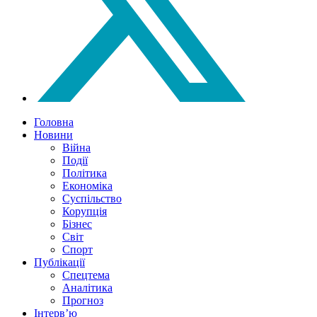
Головна
Новини
Війна
Події
Політика
Економіка
Суспільство
Корупція
Бізнес
Світ
Спорт
Публікації
Спецтема
Аналітика
Прогноз
Інтерв’ю