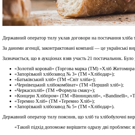
Державний оператор тилу уклав договори на постачання хліба 
За даними агенції, законтрактовані компанії — це українські ви
Зазначається, що в аукціонах взяв участь 21 постачальник. Бул
«Золотий коровай» (Торгова марка (ТМ) «Хліб Житомира»
«Запорізький хлібозавод № 3» (ТМ «Хлібодар»);
«Батьківський хліб» (ТМ «Світ хліба»);
«Чернівецький хлібокомбінат» (ТМ «Перший хліб»);
«Черкасихліб» (ТМ «Формула смаку»);
«Концерн Хлібпром» (ТМ «Вінницяхліб», «Bandinelli»,
«Теремно Хліб» (ТМ «Теремно Хліб»);
«Запорізький хлібозавод № 5» (ТМ «Хлібодар»).
Державний оператор тилу пояснив, що хліб та хлібобулочні вир
«Такий підхід допоможе вирішити одразу дві проблеми: як