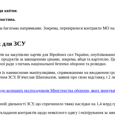
ця квітня
.
частина.
за багатьма напрямками. Зокрема, перевірялися контракти МО на 
х для ЗСУ
штів на закупівлях харчів для Збройних сил України, опублікова
 продуктів за завищеними цінами, зокрема, яйця та картоплю. Ц
ої ради з питань національної безпеки оборони та розвідки.
и їх навмисними маніпуляціями, спрямованими на вводження гром
ення ЗСУ, В’ячеслав Шаповалов, заявив про свою відставку, і 2 
одо колишніх експосадовців Міністерства оборони, яких звинувач
ій діяльності ЗСУ, що спричинило тяжкі наслідки на 1,4 млрд гр
укладання контрактів щодо неякісного одягу і екіпірування за з