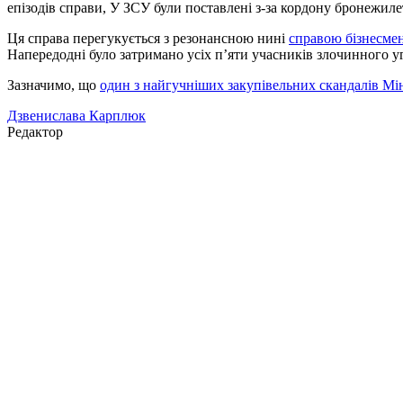
епізодів справи, У ЗСУ були поставлені з-за кордону бронежиле
Ця справа перегукується з резонансною нині
справою бізнесме
Напередодні було затримано усіх п’яти учасників злочинного уг
Зазначимо, що
один з найгучніших закупівельних скандалів Мін
Дзвенислава Карплюк
Редактор