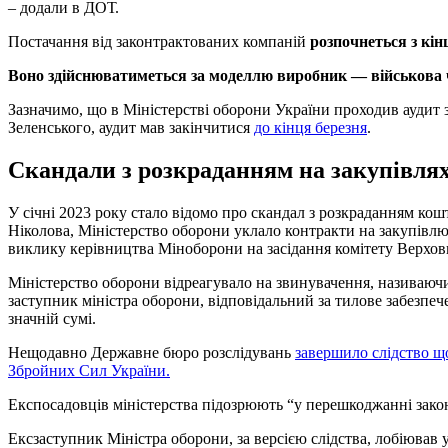
– додали в ДОТ.
Постачання від законтрактованих компаній
розпочнеться з кін
Воно здійснюватиметься за моделлю виробник — військова 
Зазначимо, що в Міністерстві оборони України проходив аудит 
Зеленського, аудит мав закінчитися
до кінця березня
.
Скандали з розкраданням на закупівля
У січні 2023 року стало відомо про скандал з розкраданням ко
Ніколова, Міністерство оборони уклало контракти на закупівлю
виклику керівництва Міноборони на засідання комітету Верховн
Міністерство оборони відреагувало на звинувачення, називаюч
заступник міністра оборони, відповідальний за тилове забезпеч
значній сумі.
Нещодавно Державне бюро розслідувань
завершило слідство щ
Збройних Сил України.
Експосадовців міністерства підозрюють “у перешкоджанні законн
Ексзаступник Міністра оборони, за версією слідства, лобіював 