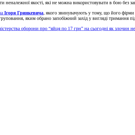
ти неналежної якості, які не можна використовувати в бою без за
на
Ігоря Гринкевича
, якого звинувачують у тому, що його фірми
руповання, яким обрано запобіжний захід у вигляді тримання під
істерства оборони про “яйця по 17 грн” на сьогодні як злочин н