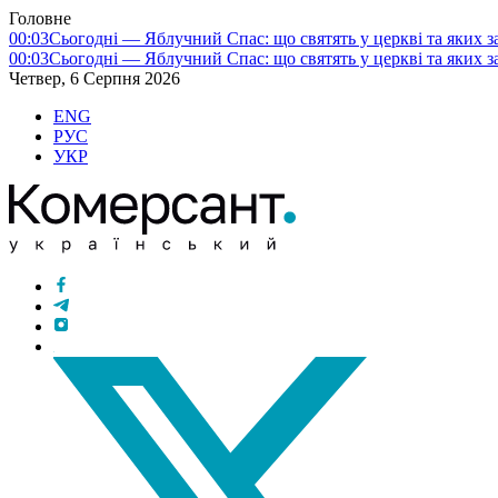
Головне
00:03
Сьогодні — Яблучний Спас: що святять у церкві та яких з
00:03
Сьогодні — Яблучний Спас: що святять у церкві та яких з
Четвер, 6 Серпня 2026
ENG
РУС
УКР