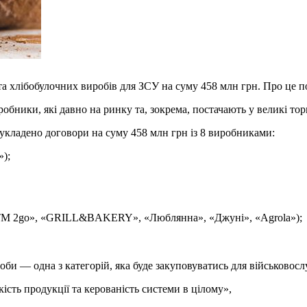
та хлібобулочних виробів для ЗСУ на суму 458 млн грн. Про це 
робники, які давно на ринку та, зокрема, постачають у великі тор
о укладено договори на суму 458 млн грн із 8 виробниками:
);
 «TM 2go», «GRILL&BAKERY», «Люблянна», «Джуні», «Agrola»);
оби — одна з категорій, яка буде закуповуватись для військовосл
ість продукції та керованість системи в цілому»,