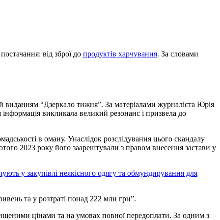
постачання: від зброї до
продуктів харчування
. За словами
ний виданням “Дзеркало тижня”. За матеріалами журналіста Юрія
я інформація викликала великий резонанс і призвела до
адськості в оману. Унаслідок розслідування цього скандалу
лютого 2023 року його заарештували з правом внесення застави у
ують у закупівлі неякісного одягу та обмундирування для
ивень та у розтраті понад 222 млн грн”.
авищеними цінами та на умовах повної передоплати. За одним з