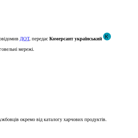
повідомив
ДОТ
, передає
Комерсант український
говельні мережі.
ужбовців окремо від каталогу харчових продуктів.