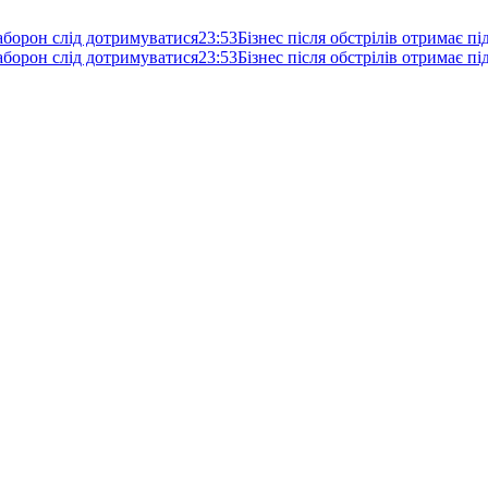
аборон слід дотримуватися
23:53
Бізнес після обстрілів отримає п
аборон слід дотримуватися
23:53
Бізнес після обстрілів отримає п